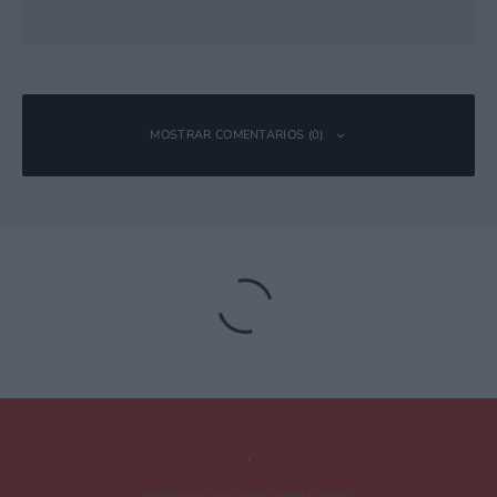
MOSTRAR COMENTARIOS (0)
Deja una respuesta
Tu dirección de correo electrónico no será publicada.
Los campos
obligatorios están marcados con
*
Comentario
*