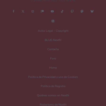
COPYRIGHT © 2011-2026 NEXTN
¿Es esto una review?
Aviso Legal – Copyright
No
Si
BLUE-NextN
Nombre
*
Contacta
Foro
Home
Correo electrónico
*
Política de Privacidad y uso de Cookies
Política de Registro
Guarda mi nombre, correo electrónico y web en este navegador para la
próxima vez que comente.
Quiénes somos en NextN
Redactores de NextN
Recibir un correo electrónico con los siguientes comentarios a esta entrada.