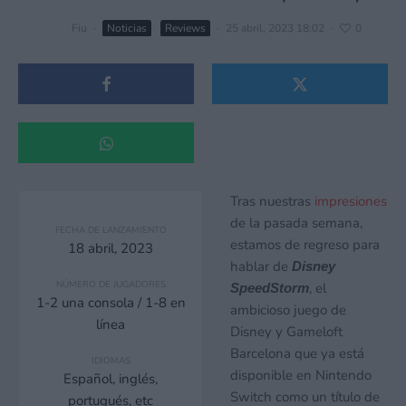
Fiu
·
Noticias
Reviews
·
25 abril, 2023 18:02
·
0
Tras nuestras
impresiones
de la pasada semana,
FECHA DE LANZAMIENTO
estamos de regreso para
18 abril, 2023
hablar de
Disney
NÚMERO DE JUGADORES
, el
SpeedStorm
1-2 una consola / 1-8 en
ambicioso juego de
línea
Disney y Gameloft
Barcelona que ya está
IDIOMAS
disponible en Nintendo
Español, inglés,
Switch como un título de
portugués, etc