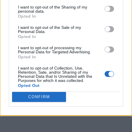
Puede obtener más información sobre nuestras prácticas de
I want to opt-out of the Sharing of my
recopilación y uso de datos en nuestra Política de
personal data.
Privacidad.
Opted In
Si desea optar por no divulgar su información personal a
I want to opt-out of the Sale of my
terceros por nuestra parte, utilice la siguiente opción de
Personal Data.
exclusión y confirme su selección. Tenga en cuenta que
Opted In
después de que se procese su solicitud de exclusión, es
posible que continúe viendo anuncios basados en intereses
I want to opt-out of processing my
Personal Data for Targeted Advertising.
basados en la información personal utilizada por nosotros o
Opted In
en información personal divulgada a terceros antes de su
exclusión.
I want to opt-out of Collection, Use,
Puede optar por no participar en la divulgación adicional de
Retention, Sale, and/or Sharing of my
Personal Data that Is Unrelated with the
su información personal por parte de terceros en la Lista de
Purposes for which it was collected.
participantes intermedios de la IAB.
Opted Out
CONFIRM