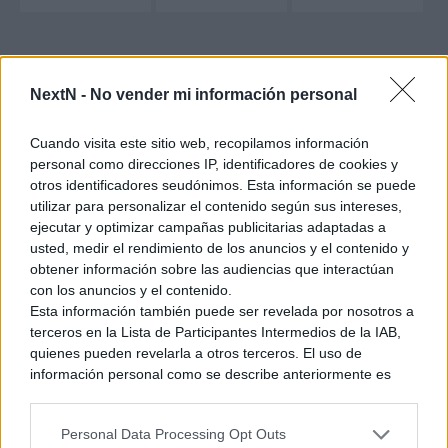
NextN -
No vender mi información personal
Entras, compites y que sea la habilidad individual la que se
imponga. Es tan sencillo como eso, sin preocupaciones e
Cuando visita este sitio web, recopilamos información
incluso con la posibilidad de usar personajes «invitados» que
personal como direcciones IP, identificadores de cookies y
no hayas desbloqueado aún. Sea cual sea el modo
otros identificadores seudónimos. Esta información se puede
multijugador al que «le des caña», es bastante sencillo
crear
utilizar para personalizar el contenido según sus intereses,
un grupo con dos amigos más
para saltar a la acción
ejecutar y optimizar campañas publicitarias adaptadas a
multijugador y aún más el encontrar partida.
usted, medir el rendimiento de los anuncios y el contenido y
obtener información sobre las audiencias que interactúan
con los anuncios y el contenido.
Esta información también puede ser revelada por nosotros a
tiene multijugador cruzado
, por lo cual
Disney Speedstorm
terceros en la Lista de Participantes Intermedios de la IAB,
nos cruzamos con las comunidades existentes en otras
quienes pueden revelarla a otros terceros. El uso de
plataformas en cualquier momento y así evitamos el sufrir de
información personal como se describe anteriormente es
servidores vacíos y largos tiempos de espera (un mal que por
una parte integral de cómo operamos nuestro sitio web,
desgracia es muy común en Nintendo Switch).
obtenemos ingresos para apoyar a nuestro personal y
Personal Data Processing Opt Outs
generamos contenido relevante para nuestra audiencia.