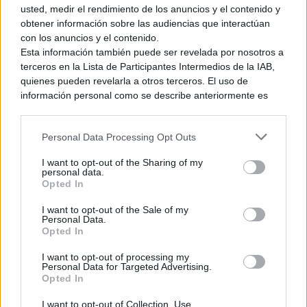
usted, medir el rendimiento de los anuncios y el contenido y
obtener información sobre las audiencias que interactúan
con los anuncios y el contenido.
¿Qué podemos esperar de este nuevo Indie World? Como
Esta información también puede ser revelada por nosotros a
siempre,
es imprevisible
. Lo normal será encontrarnos con
terceros en la Lista de Participantes Intermedios de la IAB,
novedades de
títulos anunciados
y aún por llegar a
quienes pueden revelarla a otros terceros. El uso de
nuestras consolas, pero también con la aparición de
IP
información personal como se describe anteriormente es
totalmente desconocidas
una parte integral de cómo operamos nuestro sitio web,
y candidatas a robar nuestra
obtenemos ingresos para apoyar a nuestro personal y
atención de manera inesperada. Y, como siempre que llega
Personal Data Processing Opt Outs
generamos contenido relevante para nuestra audiencia.
una presentación de estas características, habrá muchos que
Puede obtener más información sobre nuestras prácticas de
esperen novedades sobre el esperadísimo Hollow Knight:
I want to opt-out of the Sharing of my
recopilación y uso de datos en nuestra Política de
personal data.
Silksong… Aunque, en mi
apuesta personal
, no contaría
Privacidad.
Opted In
demasiado con ello. A pesar de ello, no es óbice para estar
Si desea optar por no divulgar su información personal a
seguros de que podremos ver bastantes títulos interesantes
I want to opt-out of the Sale of my
terceros por nuestra parte, utilice la siguiente opción de
Personal Data.
con capacidad para hacerse
exclusión y confirme su selección. Tenga en cuenta que
un pequeño hueco
en nuestras
Opted In
después de que se procese su solicitud de exclusión, es
Nintendo Switch.
posible que continúe viendo anuncios basados en intereses
I want to opt-out of processing my
Personal Data for Targeted Advertising.
basados en la información personal utilizada por nosotros o
Opted In
Ver también
en información personal divulgada a terceros antes de su
exclusión.
Final Fantasy Resonance estrena tráiler
I want to opt-out of Collection, Use,