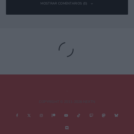
MOSTRAR COMENTARIOS (0)
Deja una respuesta
Tu dirección de correo electrónico no será publicada.
Los campos
obligatorios están marcados con
*
Comentario
*
COPYRIGHT © 2011-2026 NEXTN
Nombre
*