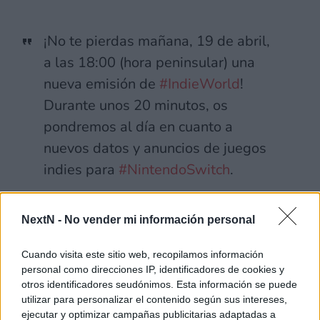
¡No te pierdas mañana, 19 de abril,
a las 18:00 (hora peninsular) una
nueva emisión de
#IndieWorld
!
Durante unos 20 minutos, os
pondremos al día en cuanto a
nuevos datos y anuncios de juegos
indies para
#NintendoSwitch
.
Síguela aquí:
NextN -
No vender mi información personal
https://t.co/6y6HBQCgHR
pic.twitter.com/5AEm9WUiyY
Cuando visita este sitio web, recopilamos información
personal como direcciones IP, identificadores de cookies y
— Nintendo España (@NintendoES)
otros identificadores seudónimos. Esta información se puede
utilizar para personalizar el contenido según sus intereses,
April 18, 2023
ejecutar y optimizar campañas publicitarias adaptadas a