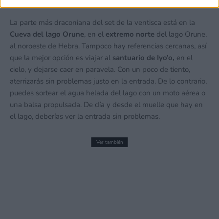
La parte más draconiana del set de la ventisca está en la
Cueva del lago Orune
, en el
extremo norte
del lago Orune,
al noroeste de Hebra. Tampoco hay referencias cercanas, así
que la mejor opción es viajar al
santuario de Iyo’o,
en el
cielo, y dejarse caer en paravela. Con un poco de tiento,
aterrizarás sin problemas justo en la entrada. De lo contrario,
puedes sortear el agua helada del lago con un moto aérea o
una balsa propulsada. De día y desde el muelle que hay en
el lago, deberías ver la entrada sin problemas.
Ver también
Shovel Knight hará acto de aparición en
Yooka-Laylee. ¡Cuenta con mi pala!
26 septiembre, 2016 12:05