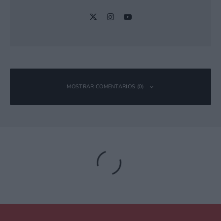
MOSTRAR COMENTARIOS (0)
Deja una respuesta
Tu dirección de correo electrónico no será publicada.
Los campos
obligatorios están marcados con
*
Comentario
*