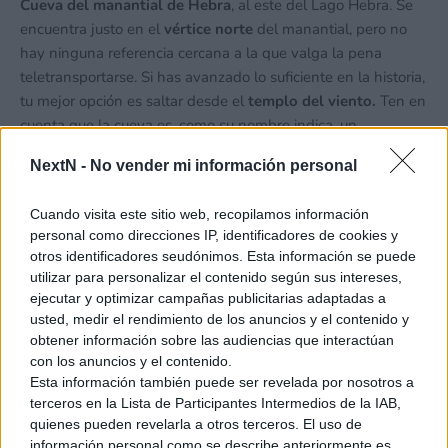
Cueva del manantial de Hebra
, al este del Lago Hebra. Se
encuentra justo en el
vértice norte
del manantial, pero no
hay ninguna referencia cercana a la que valga la pena
teletransportarse. Si has avanzado lo suficiente en la historia,
tu mejor opción es saltar desde el
templo del viento.
Ten en
cuenta que la cueva es, como su nombre indica, un
manantial, y por lo tanto está llena de agua helada. El altar
NextN -
No vender mi información personal
está al fondo, en la pared derecha, y tendremos que acceder
a él por una oquedad que queda entre bloques de hielo
Cuando visita este sitio web, recopilamos información
inescalables. No podemos nadar ni escalar, así que tendrás
personal como direcciones IP, identificadores de cookies y
que usar la imaginación. Y, si no estás muy por la labor,
otros identificadores seudónimos. Esta información se puede
fabrica una balsa propulsada y una pasarela (con un par de
utilizar para personalizar el contenido según sus intereses,
placas de hielo bastaría).
ejecutar y optimizar campañas publicitarias adaptadas a
usted, medir el rendimiento de los anuncios y el contenido y
obtener información sobre las audiencias que interactúan
con los anuncios y el contenido.
Esta información también puede ser revelada por nosotros a
terceros en la Lista de Participantes Intermedios de la IAB,
quienes pueden revelarla a otros terceros. El uso de
información personal como se describe anteriormente es