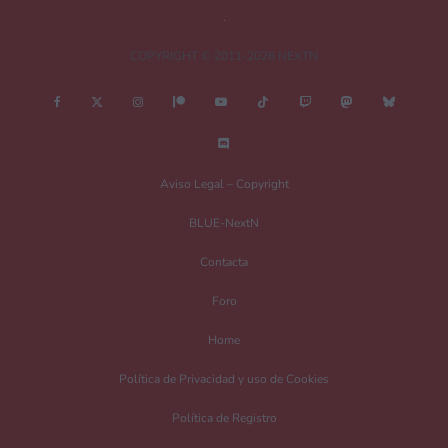
COPYRIGHT © 2011-2026 NEXTN
Nombre
*
Aviso Legal – Copyright
BLUE-NextN
Correo electrónico
*
Contacta
Foro
Guarda mi nombre, correo electrónico y web en este navegador para la
Home
próxima vez que comente.
Política de Privacidad y uso de Cookies
Recibir un correo electrónico con los siguientes comentarios a esta entrada.
Política de Registro