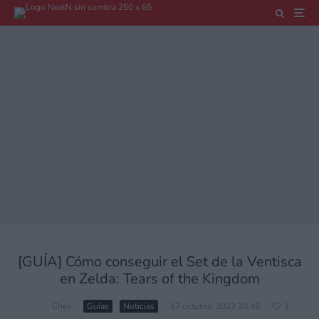
[GUÍA] Cómo conseguir el Set de la Ventisca
en Zelda: Tears of the Kingdom
Chex
·
Guías
Noticias
·
17 octubre, 2023 20:45
·
1