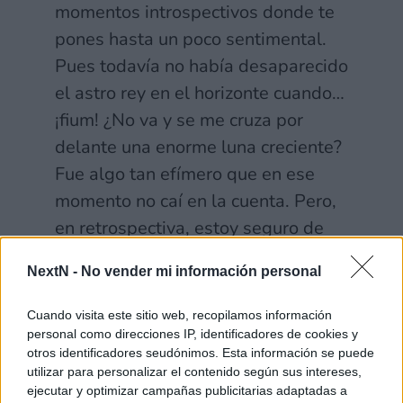
momentos introspectivos donde te
pones hasta un poco sentimental.
Pues todavía no había desaparecido
el astro rey en el horizonte cuando…
¡fium! ¿No va y se me cruza por
delante una enorme luna creciente?
Fue algo tan efímero que en ese
momento no caí en la cuenta. Pero,
en retrospectiva, estoy seguro de
que era la silueta de Lunala. ¡Me
NextN -
No vender mi información personal
apuesto lo que quieras! Ahora que
llevas esa galleta contigo, quién
Cuando visita este sitio web, recopilamos información
sabe, ¡igual te lo encuentras tú
personal como direcciones IP, identificadores de cookies y
otros identificadores seudónimos. Esta información se puede
también! Si ves a Lunala, dale
utilizar para personalizar el contenido según sus intereses,
saludos de mi parte.
ejecutar y optimizar campañas publicitarias adaptadas a