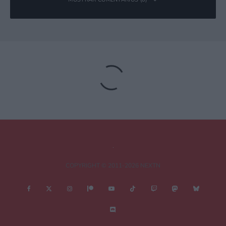
Deja una respuesta
Tu dirección de correo electrónico no será publicada.
Los campos
obligatorios están marcados con
*
Comentario
*
COPYRIGHT © 2011-2026 NEXTN
Nombre
*