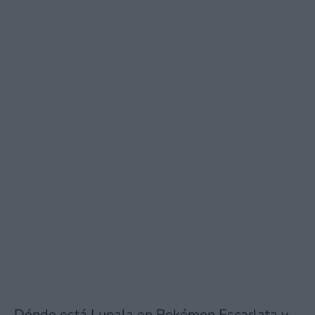
Dónde está Lunala en Pokémon Escarlata y