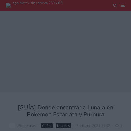
[GUÍA] Dónde encontrar a Lunala en
Pokémon Escarlata y Púrpura
Portaminas
·
Guías
Noticias
·
7 febrero, 2024 11:42
·
1