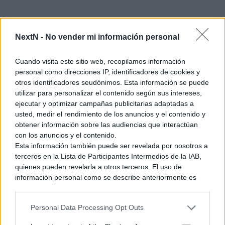
NextN -
No vender mi información personal
Cuando visita este sitio web, recopilamos información
personal como direcciones IP, identificadores de cookies y
otros identificadores seudónimos. Esta información se puede
utilizar para personalizar el contenido según sus intereses,
ejecutar y optimizar campañas publicitarias adaptadas a
La colaboración ha cumplido una doble misión. Primero,
usted, medir el rendimiento de los anuncios y el contenido y
demostrar que la nostalgia por la tecnología retro sigue
obtener información sobre las audiencias que interactúan
viva en una generación que ha encontrado nuevas formas
con los anuncios y el contenido.
de disfrutarla
. Segundo, sacar más partido a esa tecnología
Esta información también puede ser revelada por nosotros a
ya existente.
Fotolog Nostalgia
habla sobre como las nuevas
terceros en la Lista de Participantes Intermedios de la IAB,
generaciones han vuelto a conectar con la tecnología de su
quienes pueden revelarla a otros terceros. El uso de
infancia. Algo más que palpable en su letra. En palabras de
información personal como se describe anteriormente es
una parte integral de cómo operamos nuestro sitio web,
Ganges:
obtenemos ingresos para apoyar a nuestro personal y
Personal Data Processing Opt Outs
generamos contenido relevante para nuestra audiencia.
Puede obtener más información sobre nuestras prácticas de