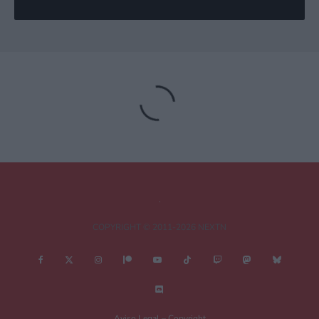
Deja una respuesta
Tu dirección de correo electrónico no será publicada.
Los campos
obligatorios están marcados con
*
Comentario
*
COPYRIGHT © 2011-2026 NEXTN
Nombre
*
Aviso Legal – Copyright