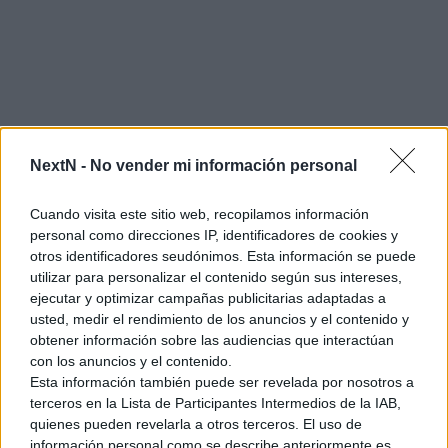
NextN -
No vender mi información personal
Ver también
EA Sports FC 27 para Nintendo Switch y
Nintendo Switch 2: fecha de
Cuando visita este sitio web, recopilamos información
lanzamiento, tráiler y todas las
personal como direcciones IP, identificadores de cookies y
novedades
otros identificadores seudónimos. Esta información se puede
25 julio, 2026 0:04
utilizar para personalizar el contenido según sus intereses,
ejecutar y optimizar campañas publicitarias adaptadas a
usted, medir el rendimiento de los anuncios y el contenido y
obtener información sobre las audiencias que interactúan
con los anuncios y el contenido.
Esta información también puede ser revelada por nosotros a
Lista completa de todos los juegos de
terceros en la Lista de Participantes Intermedios de la IAB,
lanzamiento de Nintendo Switch 2
quienes pueden revelarla a otros terceros. El uso de
información personal como se describe anteriormente es