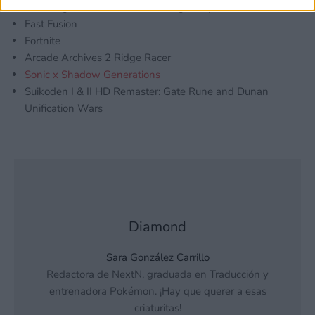
Nobunaga’s Ambition Awakening Complete Edition
Fast Fusion
Fortnite
Arcade Archives 2 Ridge Racer
Sonic x Shadow Generations
Suikoden I & II HD Remaster: Gate Rune and Dunan
Unification Wars
Diamond
Sara González Carrillo
Redactora de NextN, graduada en Traducción y
entrenadora Pokémon. ¡Hay que querer a esas
criaturitas!