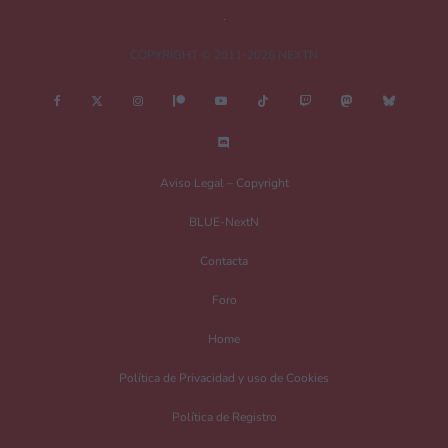
COPYRIGHT © 2011-2026 NEXTN
Nombre
*
Aviso Legal – Copyright
BLUE-NextN
Correo electrónico
*
Contacta
Foro
Guarda mi nombre, correo electrónico y web en este navegador para la
Home
próxima vez que comente.
Política de Privacidad y uso de Cookies
Recibir un correo electrónico con los siguientes comentarios a esta entrada.
Política de Registro