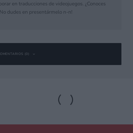
laborar en traducciones de videojuegos. ¿Conoces
 ¡No dudes en presentármelo n-n!
OMENTARIOS (0)
bligatorios están marcados con
*