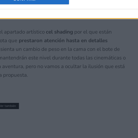
l apartado artístico
cel shading
por el que están
nota que
prestaron atención hasta en detalles
 sienta un cambio de peso en la cama con el bote de
antendrán este nivel durante todas las cinemáticas o
a aventura, pero no vamos a ocultar la ilusión que está
a propuesta.
Ver también
epartir besos a todo lo que se mueve,
modernas