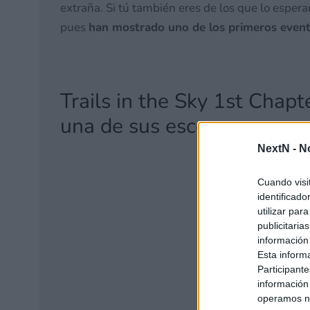
extraña. Si tú también eres de los que lo espe
pues
han mostrado uno de los primeros event
Trails in the Sky 1st Cha
una de sus escenas
NextN -
N
Cuando visi
identificad
utilizar par
publicitaria
información
Esta inform
Participante
información
operamos nu