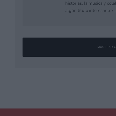
historias, la música y co
algún título interesante?
MOSTRAR C
Deja una respuesta
Tu dirección de correo electrónico no será publicada.
Los campos o
Comentario
*