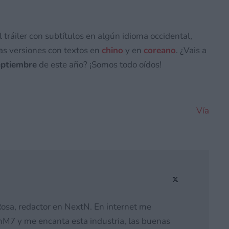
ráiler con subtítulos en algún idioma occidental,
las versiones con textos en
chino
y en
coreano
. ¿Vais a
eptiembre
de este año? ¡Somos todo oídos!
Vía
osa, redactor en NextN. En internet me
M7 y me encanta esta industria, las buenas