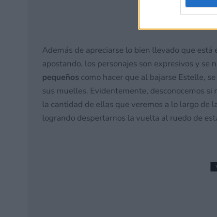
Además de apreciarse lo bien llevado que está e
apostando, los personajes son expresivos y se 
pequeños
como hacer que al bajarse Estelle, se
sus muelles. Evidentemente, desconocemos si m
la cantidad de ellas que veremos a lo largo de l
logrando despertarnos la vuelta al ruedo de est
EXSTETRA, el JRPG de r
llegará a plataformas 
23 mayo, 2026 22:51