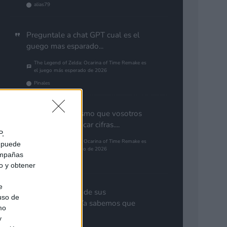
alias79
Preguntale a chat GPT cual es el
guego mas esparado...
The Legend of Zelda: Ocarina of Time Remake es
el juego más esperado de 2026
Pinales
Yo pienso lo mismo que vosotros
de GTA. Cuantificar cifras....
P,
The Legend of Zelda: Ocarina of Time Remake es
e puede
el juego más esperado de 2026
campañas
Gutur 89
do y obtener
e
Nota aclaratoria de sus
 uso de
responsables: "Ya sabemos que
mo
GTA 6...
y