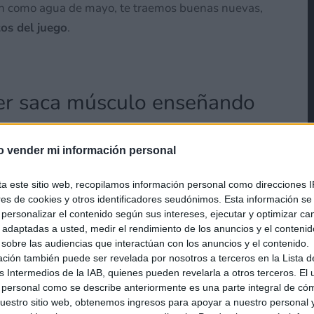
ran como agua de mayo, te traemos buenas nuevas,
os del juego
.
pter saca músculo enseñando
o vender mi información personal
ta este sitio web, recopilamos información personal como direcciones I
ores de cookies y otros identificadores seudónimos. Esta información s
a personalizar el contenido según sus intereses, ejecutar y optimizar 
s adaptadas a usted, medir el rendimiento de los anuncios y el conteni
 sobre las audiencias que interactúan con los anuncios y el contenido.
ación también puede ser revelada por nosotros a terceros en la Lista d
s Intermedios de la IAB, quienes pueden revelarla a otros terceros. El
 personal como se describe anteriormente es una parte integral de có
estro sitio web, obtenemos ingresos para apoyar a nuestro personal 