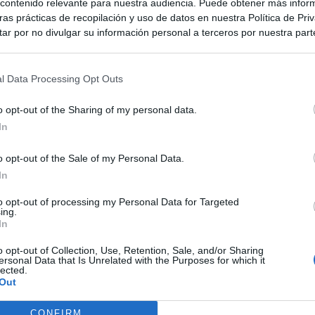
ontenido relevante para nuestra audiencia. Puede obtener más infor
as prácticas de recopilación y uso de datos en nuestra Política de Pri
ar por no divulgar su información personal a terceros por nuestra parte,
pción de exclusión y confirme su selección. Tenga en cuenta que desp
su solicitud de exclusión, es posible que continúe viendo anuncios ba
asados en la información personal utilizada por nosotros o en informac
l Data Processing Opt Outs
 terceros antes de su exclusión.
por no participar en la divulgación adicional de su información person
o opt-out of the Sharing of my personal data.
en la Lista de participantes intermedios de la IAB.
In
o opt-out of the Sale of my Personal Data.
In
to opt-out of processing my Personal Data for Targeted
ing.
In
o opt-out of Collection, Use, Retention, Sale, and/or Sharing
ersonal Data that Is Unrelated with the Purposes for which it
lected.
Out
CONFIRM