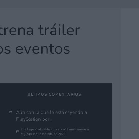
trena tráiler
os eventos
ÚLTIMOS COMENTARIOS
Aún con la que le está cayendo a
PlayStation por...
The Legend of Zelda: Ocarina of Time Remake es
el juego más esperado de 2026