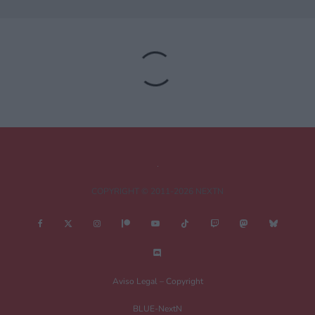
Deja una respuesta
Tu dirección de correo electrónico no será publicada.
Los campos
obligatorios están marcados con
*
Comentario
*
COPYRIGHT © 2011-2026 NEXTN
Nombre
*
Aviso Legal – Copyright
BLUE-NextN