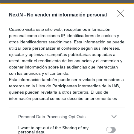
NextN -
No vender mi información personal
El bazar de Zephyr Town fue en su
Cuando visita este sitio web, recopilamos información
personal como direcciones IP, identificadores de cookies y
día uno de los más grandiosos del
otros identificadores seudónimos. Esta información se puede
mundo, atrayendo a clientes y
utilizar para personalizar el contenido según sus intereses,
vendedores ambulantes de todos
ejecutar y optimizar campañas publicitarias adaptadas a
usted, medir el rendimiento de los anuncios y el contenido y
los rincones del planeta. Sin
obtener información sobre las audiencias que interactúan
embargo, hoy en día el bazar tiene
con los anuncios y el contenido.
Esta información también puede ser revelada por nosotros a
más plantas rodadoras que
terceros en la Lista de Participantes Intermedios de la IAB,
clientes. ¡Depende de ti cambiar su
quienes pueden revelarla a otros terceros. El uso de
información personal como se describe anteriormente es
suerte! Cría animales, cosecha
una parte integral de cómo operamos nuestro sitio web,
cultivos, elabora manjares exóticos
obtenemos ingresos para apoyar a nuestro personal y
Personal Data Processing Opt Outs
y vende tus productos en tu propio
generamos contenido relevante para nuestra audiencia.
Puede obtener más información sobre nuestras prácticas de
puesto del bazar. A medida que el
I want to opt-out of the Sharing of my
recopilación y uso de datos en nuestra Política de
personal data.