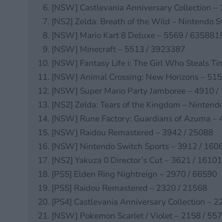
[NSW] Castlevania Anniversary Collection –
[NS2] Zelda: Breath of the Wild – Nintendo S
[NSW] Mario Kart 8 Deluxe – 5569 / 635881
[NSW] Minecraft – 5513 / 3923387
[NSW] Fantasy Life i: The Girl Who Steals T
[NSW] Animal Crossing: New Horizons – 51
[NSW] Super Mario Party Jamboree – 4910 /
[NS2] Zelda: Tears of the Kingdom – Nintend
[NSW] Rune Factory: Guardians of Azuma – 
[NSW] Raidou Remastered – 3942 / 25088
[NSW] Nintendo Switch Sports – 3912 / 160
[NS2] Yakuza 0 Director’s Cut – 3621 / 16101
[PS5] Elden Ring Nightreign – 2970 / 66590
[PS5] Raidou Remastered – 2320 / 21568
[PS4] Castlevania Anniversary Collection – 2
[NSW] Pokemon Scarlet / Violet – 2158 / 55