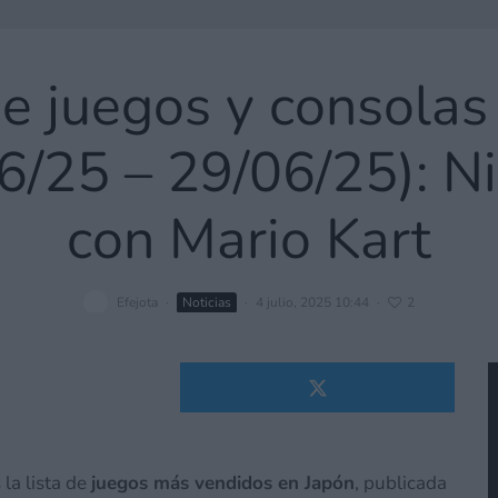
e juegos y consolas
6/25 – 29/06/25): N
con Mario Kart
Efejota
·
Noticias
·
4 julio, 2025 10:44
·
2
 la lista de
juegos más vendidos en Japón
, publicada