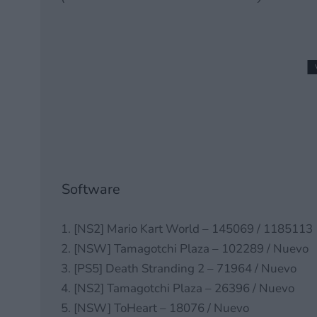
Sorteo #ParaísoPokémo
Pokopia para Nintendo 
26 febrero, 2026 9:59
Software
[NS2] Mario Kart World – 145069 / 1185113
[NSW] Tamagotchi Plaza – 102289 / Nuevo
[PS5] Death Stranding 2 – 71964 / Nuevo
[NS2] Tamagotchi Plaza – 26396 / Nuevo
[NSW] ToHeart – 18076 / Nuevo