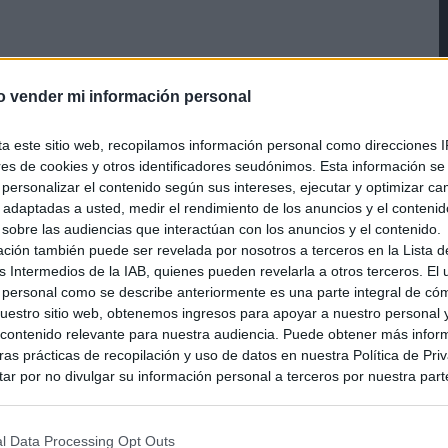
ware y software según
o vender mi información personal
/25)
ta este sitio web, recopilamos información personal como direcciones I
ores de cookies y otros identificadores seudónimos. Esta información s
a personalizar el contenido según sus intereses, ejecutar y optimizar 
s adaptadas a usted, medir el rendimiento de los anuncios y el conteni
 sobre las audiencias que interactúan con los anuncios y el contenido.
ación también puede ser revelada por nosotros a terceros en la Lista d
s Intermedios de la IAB, quienes pueden revelarla a otros terceros. El
 personal como se describe anteriormente es una parte integral de có
estro sitio web, obtenemos ingresos para apoyar a nuestro personal 
ontenido relevante para nuestra audiencia. Puede obtener más infor
as prácticas de recopilación y uso de datos en nuestra Política de Pri
ar por no divulgar su información personal a terceros por nuestra parte,
pción de exclusión y confirme su selección. Tenga en cuenta que desp
77088
su solicitud de exclusión, es posible que continúe viendo anuncios ba
asados en la información personal utilizada por nosotros o en informac
l Data Processing Opt Outs