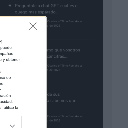
Preguntale a chat GPT cual es el
guego mas esparado...
The Legend of Zelda: Ocarina of Time Remake es
el juego más esperado de 2026
Pinales
P,
e puede
Yo pienso lo mismo que vosotros
campañas
de GTA. Cuantificar cifras....
do y obtener
The Legend of Zelda: Ocarina of Time Remake es
el juego más esperado de 2026
e
 uso de
Gutur 89
mo
y
Nota aclaratoria de sus
mación
responsables: "Ya sabemos que
vacidad.
GTA 6...
 utilice la
ués de que
The Legend of Zelda: Ocarina of Time Remake es
sados en
el juego más esperado de 2026
ión personal
Synbioso