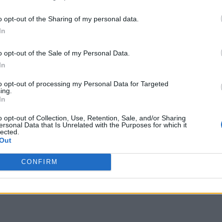
 terceros antes de su exclusión.
por no participar en la divulgación adicional de su información person
o opt-out of the Sharing of my personal data.
2
en la Lista de participantes intermedios de la IAB.
In
o opt-out of the Sale of my Personal Data.
In
to opt-out of processing my Personal Data for Targeted
ing.
In
o opt-out of Collection, Use, Retention, Sale, and/or Sharing
ersonal Data that Is Unrelated with the Purposes for which it
lected.
2183
Out
1
CONFIRM