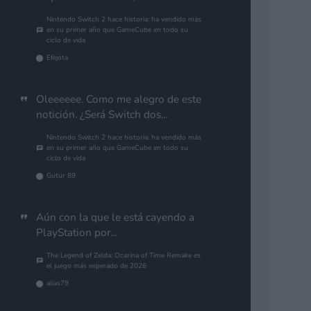
Nintendo Switch 2 hace historia: ha vendido más
en su primer año que GameCube en todo su
ciclo de vida
Efejota
Oleeeeee. Como me alegro de este
notición. ¿Será Switch dos...
Nintendo Switch 2 hace historia: ha vendido más
en su primer año que GameCube en todo su
ciclo de vida
Gutur 89
Aún con la que le está cayendo a
PlayStation por...
The Legend of Zelda: Ocarina of Time Remake es
el juego más esperado de 2026
alias79