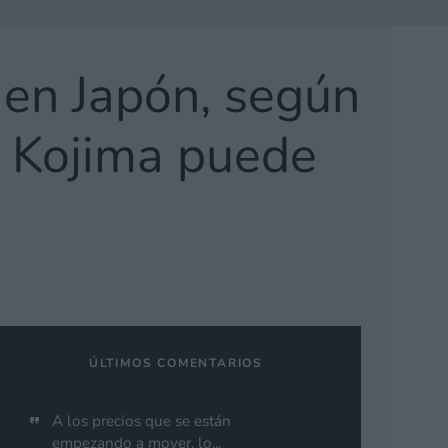
 en Japón, según
i Kojima puede
ÚLTIMOS COMENTARIOS
A los precios que se están
empezando a mover, lo...