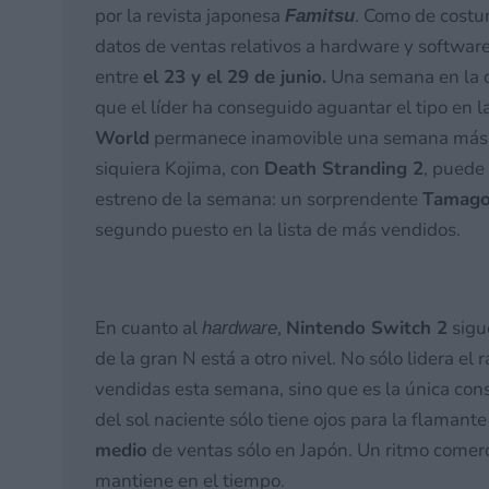
por la revista japonesa
. Como de costu
Famitsu
datos de ventas relativos a hardware y softwar
entre
el 23 y el 29 de junio.
Una semana en la q
que el líder ha conseguido aguantar el tipo en 
World
permanece inamovible una semana más y 
siquiera Kojima, con
Death Stranding 2
, puede
estreno de la semana: un sorprendente
Tamagot
segundo puesto en la lista de más vendidos.
En cuanto al
,
Nintendo Switch 2
sigu
hardware
de la gran N está a otro nivel. No sólo lidera 
vendidas esta semana, sino que es la única con
del sol naciente sólo tiene ojos para la flaman
medio
de ventas sólo en Japón. Un ritmo comerc
mantiene en el tiempo.