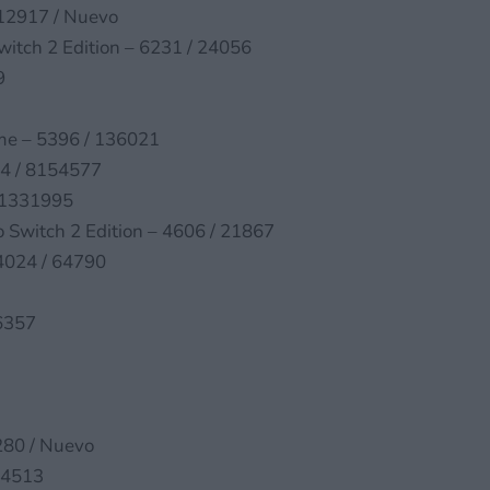
 12917 / Nuevo
witch 2 Edition – 6231 / 24056
9
ime – 5396 / 136021
54 / 8154577
 1331995
o Switch 2 Edition – 4606 / 21867
4024 / 64790
6357
280 / Nuevo
74513