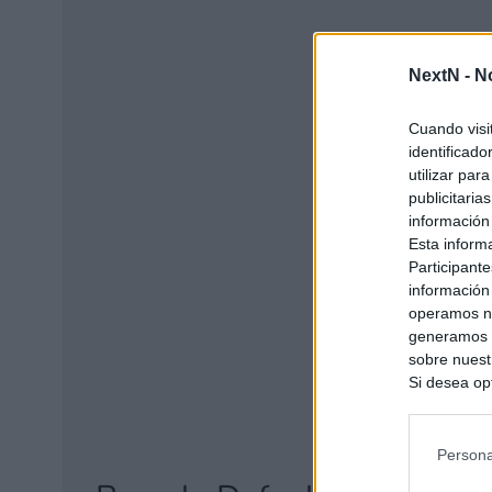
NextN -
N
Cuando visi
identificad
utilizar par
publicitaria
información
Esta inform
Participante
información
operamos nu
generamos c
sobre nuestr
Si desea opt
siguiente o
se procese 
intereses b
Persona
divulgada a