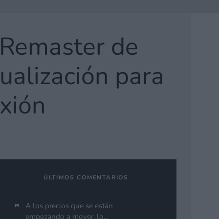
 Remaster de
ualización para
exión
ÚLTIMOS COMENTARIOS
A los precios que se están
empezando a mover, lo...