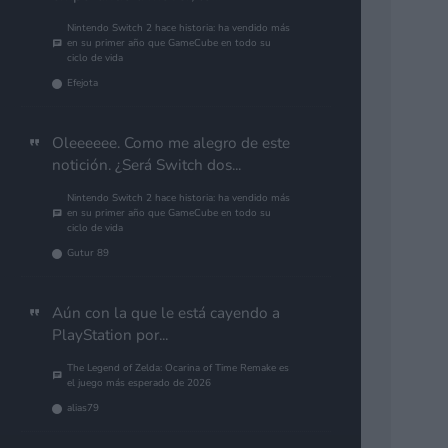
Nintendo Switch 2 hace historia: ha vendido más
en su primer año que GameCube en todo su
ciclo de vida
Efejota
Oleeeeee. Como me alegro de este
notición. ¿Será Switch dos...
Nintendo Switch 2 hace historia: ha vendido más
en su primer año que GameCube en todo su
ciclo de vida
Gutur 89
Aún con la que le está cayendo a
PlayStation por...
The Legend of Zelda: Ocarina of Time Remake es
el juego más esperado de 2026
alias79