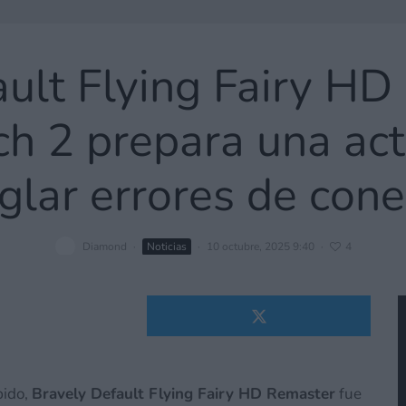
ault Flying Fairy HD
h 2 prepara una act
glar errores de con
Diamond
·
Noticias
·
10 octubre, 2025 9:40
·
4
bido,
Bravely Default Flying Fairy HD Remaster
fue