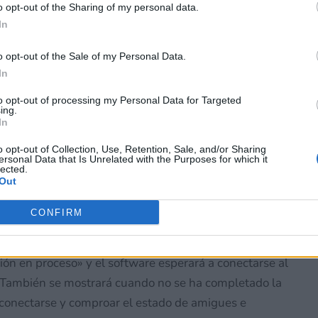
iry HD Remaster
por no participar en la divulgación adicional de su información person
o opt-out of the Sharing of my personal data.
en la Lista de participantes intermedios de la IAB.
In
e octubre, se lanzará una actualización para Bravely
o opt-out of the Sale of my Personal Data.
o Switch 2. Esta nueva
versión 1.0.2
se centra
In
onados con la comunicación en línea, pero también
to opt-out of processing my Personal Data for Targeted
es. A continuación os dejamos con el listado completo
ing.
In
o opt-out of Collection, Use, Retention, Sale, and/or Sharing
ersonal Data that Is Unrelated with the Purposes for which it
lected.
Out
t:
CONFIRM
 el software se desconectara de Internet al cargar o
n en proceso» y el software esperará a conectarse al
 También se mostrará cuando no se ha completado la
a conectarse y comproar el estado de amigues e