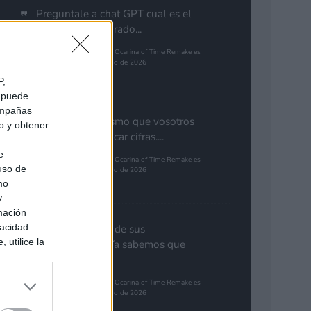
Preguntale a chat GPT cual es el
guego mas esparado...
The Legend of Zelda: Ocarina of Time Remake es
el juego más esperado de 2026
Pinales
P,
e puede
campañas
Yo pienso lo mismo que vosotros
do y obtener
de GTA. Cuantificar cifras....
e
The Legend of Zelda: Ocarina of Time Remake es
 uso de
el juego más esperado de 2026
mo
Gutur 89
y
mación
vacidad.
Nota aclaratoria de sus
 utilice la
responsables: "Ya sabemos que
ués de que
GTA 6...
sados en
The Legend of Zelda: Ocarina of Time Remake es
ión personal
el juego más esperado de 2026
Synbioso