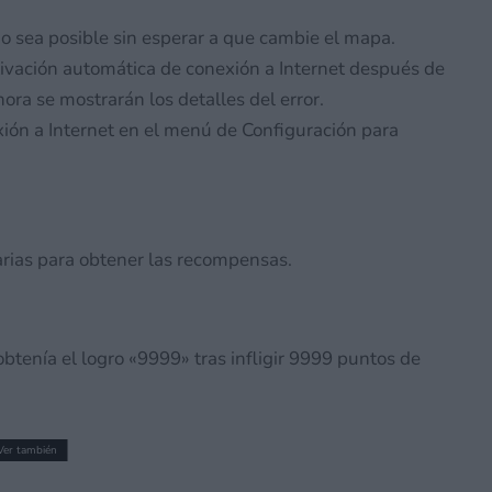
o sea posible sin esperar a que cambie el mapa.
vación automática de conexión a Internet después de
ra se mostrarán los detalles del error.
ión a Internet en el menú de Configuración para
rias para obtener las recompensas.
btenía el logro «9999» tras infligir 9999 puntos de
Ver también
ecolectan firmas para resucitar Yo-kai