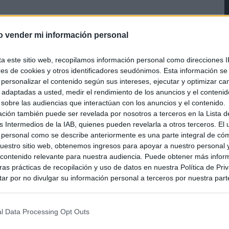
o vender mi información personal
ta este sitio web, recopilamos información personal como direcciones I
ores de cookies y otros identificadores seudónimos. Esta información s
a personalizar el contenido según sus intereses, ejecutar y optimizar 
s adaptadas a usted, medir el rendimiento de los anuncios y el conteni
 sobre las audiencias que interactúan con los anuncios y el contenido.
ación también puede ser revelada por nosotros a terceros en la Lista d
s Intermedios de la IAB, quienes pueden revelarla a otros terceros. El
 personal como se describe anteriormente es una parte integral de có
estro sitio web, obtenemos ingresos para apoyar a nuestro personal 
ontenido relevante para nuestra audiencia. Puede obtener más infor
as prácticas de recopilación y uso de datos en nuestra Política de Pri
ar por no divulgar su información personal a terceros por nuestra parte,
pción de exclusión y confirme su selección. Tenga en cuenta que desp
su solicitud de exclusión, es posible que continúe viendo anuncios ba
asados en la información personal utilizada por nosotros o en informac
l Data Processing Opt Outs
 terceros antes de su exclusión.