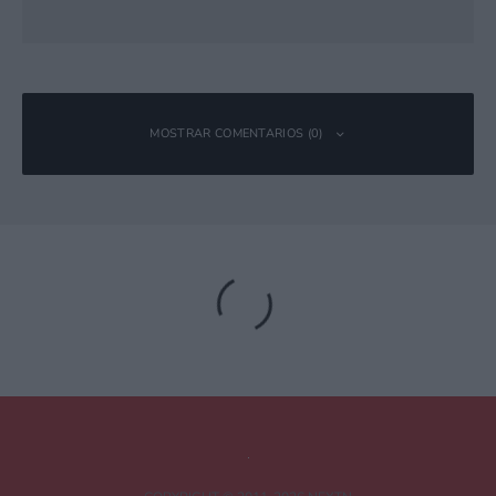
MOSTRAR COMENTARIOS (0)
Deja una respuesta
Tu dirección de correo electrónico no será publicada.
Los campos
obligatorios están marcados con
*
Comentario
*