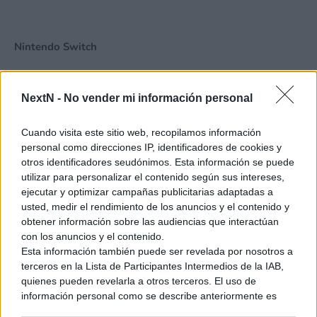
Nintendo Switch
– 69,59 millones
Mario Kart 8 Deluxe
– 48,62 millones
Animal Crossing: New Horizons
NextN -
No vender mi información personal
– 36,93 millones
Super Smash Bros. Ultimate
Cuando visita este sitio web, recopilamos información
– 33,34 millones
Zelda: Breath of the Wild
personal como direcciones IP, identificadores de cookies y
otros identificadores seudónimos. Esta información se puede
– 29,84 millones
Super Mario Odyssey
utilizar para personalizar el contenido según sus intereses,
ejecutar y optimizar campañas publicitarias adaptadas a
– 27,61 millones
Pokémon Escarlata – Violeta
usted, medir el rendimiento de los anuncios y el contenido y
obtener información sobre las audiencias que interactúan
– 26,96 millones
Pokémon Espada – Escudo
con los anuncios y el contenido.
Esta información también puede ser revelada por nosotros a
– 22,15 millones
Zelda: Tears of the Kingdom
terceros en la Lista de Participantes Intermedios de la IAB,
quienes pueden revelarla a otros terceros. El uso de
Ver también
información personal como se describe anteriormente es
una parte integral de cómo operamos nuestro sitio web,
Tales of Eternia Remastered fue