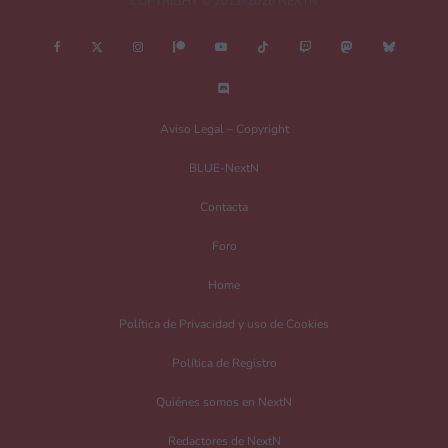
COPYRIGHT © 2011-2026 NEXTN
Nombre
*
Aviso Legal – Copyright
BLUE-NextN
Correo electrónico
*
Contacta
Foro
Guarda mi nombre, correo electrónico y web en este navegador para la
Home
próxima vez que comente.
Política de Privacidad y uso de Cookies
Recibir un correo electrónico con los siguientes comentarios a esta entrada.
Política de Registro
Recibir un correo electrónico con cada nueva entrada.
Quiénes somos en NextN
Redactores de NextN