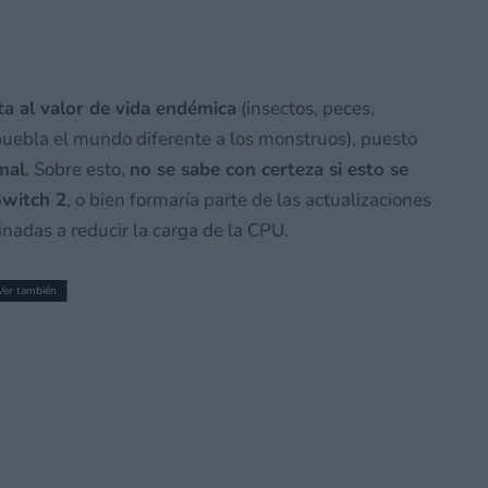
ta al valor de vida endémica
(insectos, peces,
 puebla el mundo diferente a los monstruos), puesto
mal
. Sobre esto,
no se sabe con certeza si esto se
Switch 2
, o bien formaría parte de las actualizaciones
inadas a reducir la carga de la CPU.
Ver también
ck Voices in gaming 2026 y listado de
 Fest