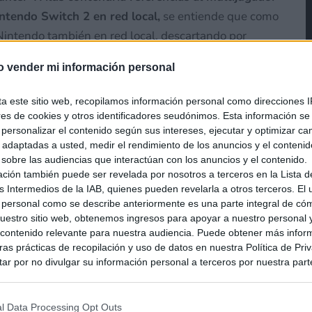
intendo Switch 2 en red local,
se entiende que como
Nintendo también en red local, descartando por
dividida.
o vender mi información personal
ta este sitio web, recopilamos información personal como direcciones I
ores de cookies y otros identificadores seudónimos. Esta información s
a de reescalado DLSS
, con parámetros
a personalizar el contenido según sus intereses, ejecutar y optimizar 
ndo Switch 2. Cabe destacar que también se ha
s adaptadas a usted, medir el rendimiento de los anuncios y el conteni
rmas además de Nintendo Switch 2, algunas
 sobre las audiencias que interactúan con los anuncios y el contenido.
ación también puede ser revelada por nosotros a terceros en la Lista d
 esto de por sí no descarta una versión para la
s Intermedios de la IAB, quienes pueden revelarla a otros terceros. El
tos,
existen varias referencias sobre Nintendo
 personal como se describe anteriormente es una parte integral de có
s no muy buenas en lo que respecta al apartado
estro sitio web, obtenemos ingresos para apoyar a nuestro personal 
ontenido relevante para nuestra audiencia. Puede obtener más infor
as prácticas de recopilación y uso de datos en nuestra Política de Pri
ar por no divulgar su información personal a terceros por nuestra parte,
pción de exclusión y confirme su selección. Tenga en cuenta que desp
su solicitud de exclusión, es posible que continúe viendo anuncios ba
stancia de renderizado de
asados en la información personal utilizada por nosotros o en informac
l Data Processing Opt Outs