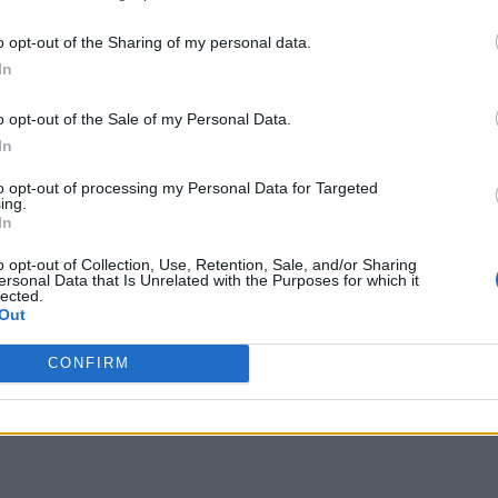
 terceros antes de su exclusión.
por no participar en la divulgación adicional de su información person
o opt-out of the Sharing of my personal data.
en la Lista de participantes intermedios de la IAB.
In
mbién a monstruos
. Al parecer,
en la versión
o opt-out of the Sale of my Personal Data.
de generación del 50% para los PNJ
, puesto que el
In
 fijado a «50». Se dice también que el parámetro que
to opt-out of processing my Personal Data for Targeted
o como «siempre», aunque también se dice que esto es
ing.
In
o opt-out of Collection, Use, Retention, Sale, and/or Sharing
ersonal Data that Is Unrelated with the Purposes for which it
lected.
Out
CONFIRM