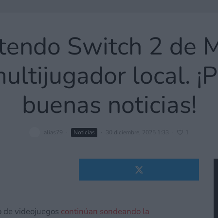
ntendo Switch 2 de 
ultijugador local. ¡
buenas noticias!
alias79
·
Noticias
·
30 diciembre, 2025 1:33
·
1
go de videojuegos
continúan sondeando la