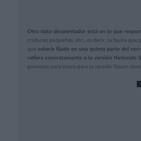
Otro dato desalentador está en lo que respec
criaturas pequeñas, etc., es decir, la fauna que
que
estaría fijado en una quinta parte del nor
refiere concretamente a la versión Nintendo 
previstas para enero para la versión Steam dest
SGF26 – Reacciones Bla
juegos – Summer Game
3 junio, 2026 1:52