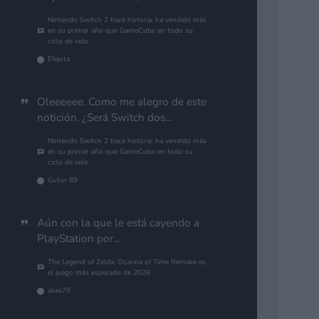
Nintendo Switch 2 hace historia: ha vendido más
en su primer año que GameCube en todo su
ciclo de vida
Efejota
Oleeeeee. Como me alegro de este
notición. ¿Será Switch dos...
Nintendo Switch 2 hace historia: ha vendido más
en su primer año que GameCube en todo su
ciclo de vida
Gutur 89
Aún con la que le está cayendo a
PlayStation por...
The Legend of Zelda: Ocarina of Time Remake es
el juego más esperado de 2026
alias79