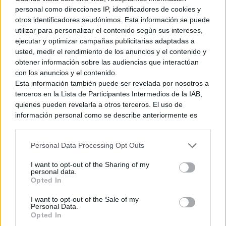
personal como direcciones IP, identificadores de cookies y
otros identificadores seudónimos. Esta información se puede
utilizar para personalizar el contenido según sus intereses,
Ver también
ejecutar y optimizar campañas publicitarias adaptadas a
usted, medir el rendimiento de los anuncios y el contenido y
De cuando Nintendo pasó a llamarse
«intendo» temporalmente a causa del
obtener información sobre las audiencias que interactúan
tifón que pasó por Japón en 2018
con los anuncios y el contenido.
Esta información también puede ser revelada por nosotros a
26 mayo, 2026 0:49
terceros en la Lista de Participantes Intermedios de la IAB,
quienes pueden revelarla a otros terceros. El uso de
información personal como se describe anteriormente es
una parte integral de cómo operamos nuestro sitio web,
El
acuerdo en cuestión
, que va más allá de la propia
obtenemos ingresos para apoyar a nuestro personal y
Nintendo,
también incluye otras cintas
como
Spider-Man:
Personal Data Processing Opt Outs
generamos contenido relevante para nuestra audiencia.
Beyond the Spider-Verse
,
Buds
,
The Nightingale
o las cuatro
Puede obtener más información sobre nuestras prácticas de
películas autobiográficas de los
Beatles
, dirigidas por Sam
I want to opt-out of the Sharing of my
recopilación y uso de datos en nuestra Política de
personal data.
Mendes. Os recordamos, por si queda algún despistado por
Privacidad.
Opted In
la sala, que, tras algún que otro retraso, la cinta de acción
Si desea optar por no divulgar su información personal a
real de The Legend of Zelda tiene prevista su llegada a los
I want to opt-out of the Sale of my
terceros por nuestra parte, utilice la siguiente opción de
Personal Data.
exclusión y confirme su selección. Tenga en cuenta que
cines (estreno mundial) el 7 de mayo de 2027.
Opted In
después de que se procese su solicitud de exclusión, es