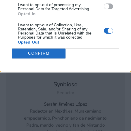
posible que continúe viendo anuncios basados en intereses
I want to opt-out of processing my
Personal Data for Targeted Advertising.
basados en la información personal utilizada por nosotros o
Opted In
Fuente
en información personal divulgada a terceros antes de su
exclusión.
I want to opt-out of Collection, Use,
Puede optar por no participar en la divulgación adicional de
Retention, Sale, and/or Sharing of my
Personal Data that Is Unrelated with the
su información personal por parte de terceros en la Lista de
Purposes for which it was collected.
participantes intermedios de la IAB.
Opted Out
CONFIRM
Synbioso
Redactor
Serafín Jiménez López
Redactor en NextN.es. Murakamiano
empedernido, Pynchoniano de nacimiento.
Padre, marido, vecino y fan de Nintendo