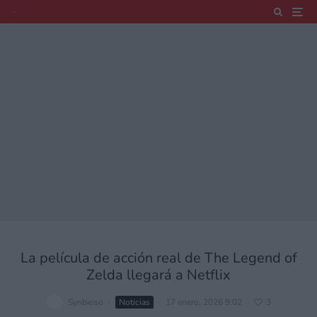
La película de acción real de The Legend of
Zelda llegará a Netflix
Synbioso
·
Noticias
·
17 enero, 2026 9:02
·
3