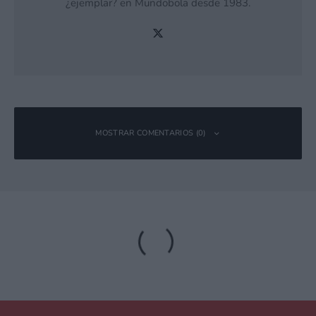
¿ejemplar? en Mundobola desde 1983.
MOSTRAR COMENTARIOS (0)
Deja una respuesta
Tu dirección de correo electrónico no será publicada.
Los campos
obligatorios están marcados con
*
Comentario
*