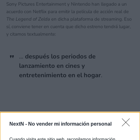
Sony Pictures Entertainment y Nintendo han llegado a un
acuerdo con Netflix para emitir la película de acción real de
The Legend of Zelda
en dicha plataforma de streaming. Eso
sí, conviene tener en cuenta que dicho estreno tendrá lugar,
y citamos textualmente:
…
después los periodos de
lanzamiento en cines y
entretenimiento en el hogar
.
Por lo que, si queréis ser los primeros en verla, seguiréis
teniendo que acudir a vuestra sala de cine más cercana para
NextN -
No vender mi información personal
disfrutarla en primicia. Algo que, por otro lado, seguro que
será del gusto de los más cinéfilos.
Cuando visita este sitio web, recopilamos información