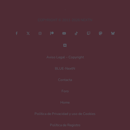
COPYRIGHT © 2011-2026 NEXTN
Nombre
*
Aviso Legal – Copyright
BLUE-NextN
Correo electrónico
*
Contacta
Foro
Guarda mi nombre, correo electrónico y web en este navegador para la
Home
próxima vez que comente.
Política de Privacidad y uso de Cookies
Recibir un correo electrónico con los siguientes comentarios a esta entrada.
Política de Registro