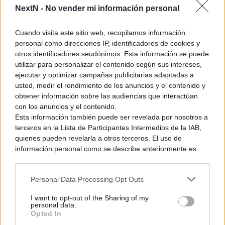
Una anécdota que nos contó es que su tío de 65 años, que
NextN -
No vender mi información personal
nunca había jugado a videojuegos, quiso jugar al juego de su
sobrino. Empezó con la dificultad más fácil, pero ya ha
Cuando visita este sitio web, recopilamos información
llegado a
pasárselo en su mayor dificultad
y con
más de
personal como direcciones IP, identificadores de cookies y
otros identificadores seudónimos. Esta información se puede
3000 horas jugadas
. Con esto en mente, y también las
utilizar para personalizar el contenido según sus intereses,
reseñas de algunos jugadores, tienen pensado
añadir una
ejecutar y optimizar campañas publicitarias adaptadas a
nueva dificultad,
«No Hope» (sin esperanza). Un reto que, lo
usted, medir el rendimiento de los anuncios y el contenido y
que más esperan, es que la gente llegue lo más lejos posible,
obtener información sobre las audiencias que interactúan
algo imposible de pasar, aunque luego hay personas que…
con los anuncios y el contenido.
Esta información también puede ser revelada por nosotros a
terceros en la Lista de Participantes Intermedios de la IAB,
quienes pueden revelarla a otros terceros. El uso de
Según los datos recogidos en su versión de PC, la media de
información personal como se describe anteriormente es
horas jugadas fueron de
96 por persona
y, entre todas ellas,
una parte integral de cómo operamos nuestro sitio web,
fueron aniquilados más de
2’6 billones
(en números sería
obtenemos ingresos para apoyar a nuestro personal y
así 2.600.000.000.000). Apenas hicieron publicidad, ya que
Personal Data Processing Opt Outs
generamos contenido relevante para nuestra audiencia.
desde el principio el juego sonó muy fuerte y varios
Puede obtener más información sobre nuestras prácticas de
I want to opt-out of the Sharing of my
recopilación y uso de datos en nuestra Política de
streamers
lo retrasmitieron, dándolo así a conocer a todo el
personal data.
Privacidad.
Opted In
mundo.
Si desea optar por no divulgar su información personal a