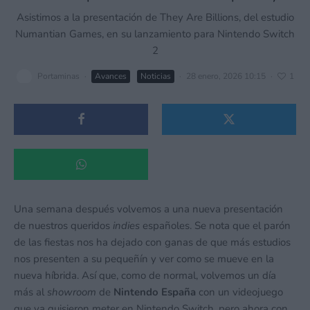
Asistimos a la presentación de They Are Billions, del estudio
Numantian Games, en su lanzamiento para Nintendo Switch
2
Portaminas
·
Avances
Noticias
·
28 enero, 2026 10:15
·
1
Una semana después volvemos a una nueva presentación
de nuestros queridos
indies
españoles. Se nota que el parón
de las fiestas nos ha dejado con ganas de que más estudios
nos presenten a su pequeñín y ver como se mueve en la
nueva híbrida. Así que, como de normal, volvemos un día
más al
showroom
de
Nintendo España
con un videojuego
que ya quisieron meter en Nintendo Switch, pero ahora con