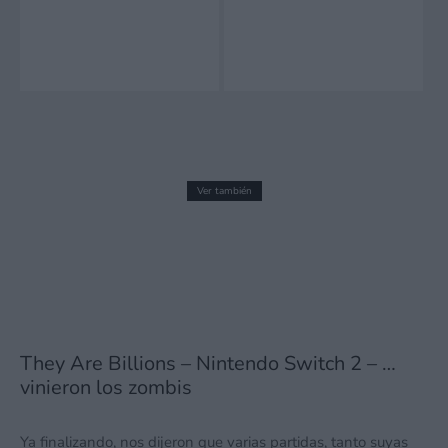
Ver también
Maestro, el título rítmico en el que
diriges una orquesta llegará a Nintendo
Switch en formato físico
23 julio, 2026 13:18
They Are Billions – Nintendo Switch 2 – …
vinieron los zombis
Ya finalizando, nos dijeron que varias partidas, tanto suyas