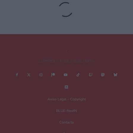
Tu dirección de correo electrónico no será publicada.
Los campos
obligatorios están marcados con
*
Comentario
*
COPYRIGHT © 2011-2026 NEXTN
Nombre
*
Aviso Legal – Copyright
BLUE-NextN
Correo electrónico
*
Contacta