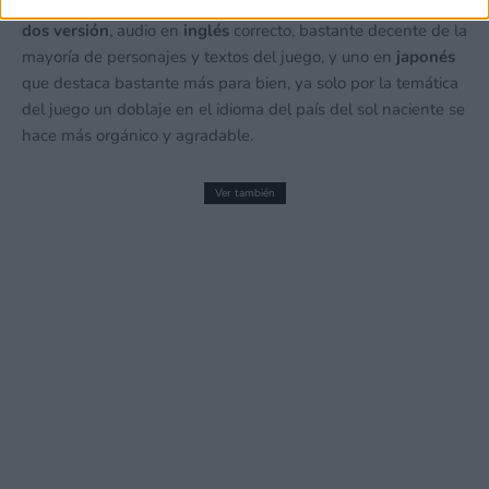
demasiado sosa. En cuanto al
doblaje en voz, cuenta con
dos versión
, audio en
inglés
correcto, bastante decente de la
mayoría de personajes y textos del juego, y uno en
japonés
que destaca bastante más para bien, ya solo por la temática
del juego un doblaje en el idioma del país del sol naciente se
hace más orgánico y agradable.
Ver también
The Adventures of Elliot estrena demo
en Nintendo Switch 2, PS5, Xbox Series
y PC
19 mayo, 2026 22:44