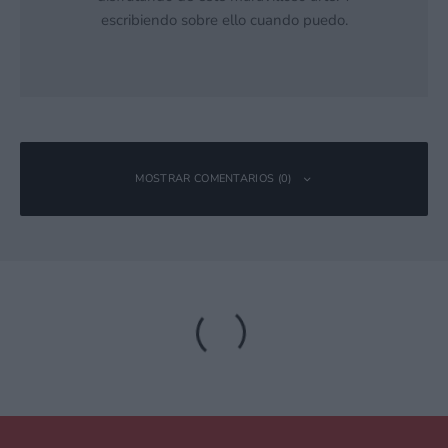
escribiendo sobre ello cuando puedo.
MOSTRAR COMENTARIOS (0)
Deja una respuesta
Tu dirección de correo electrónico no será publicada.
Los campos
obligatorios están marcados con
*
Comentario
*