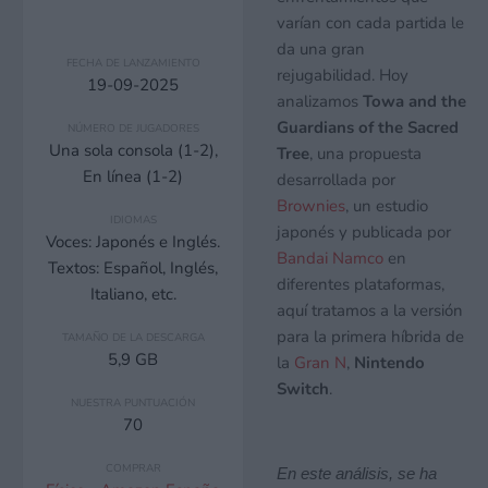
varían con cada partida le
da una gran
FECHA DE LANZAMIENTO
rejugabilidad. Hoy
19-09-2025
analizamos
Towa and the
Guardians of the Sacred
NÚMERO DE JUGADORES
Una sola consola (1-2),
Tree
, una propuesta
En línea (1-2)
desarrollada por
Brownies
, un estudio
IDIOMAS
japonés y publicada por
Voces: Japonés e Inglés.
Bandai Namco
en
Textos: Español, Inglés,
diferentes plataformas,
Italiano, etc.
aquí tratamos a la versión
para la primera híbrida de
TAMAÑO DE LA DESCARGA
5,9 GB
la
Gran N
,
Nintendo
Switch
.
NUESTRA PUNTUACIÓN
70
COMPRAR
En este análisis, se ha