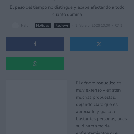
El paso del tiempo no distingue y acaba afectando a todo
cuanto domina
Neith
·
Noticias
Reviews
·
2 febrero, 2026 10:00
·
3
El género
roguelite
es
muy extenso y existen
muchas propuestas,
dejando claro que es
apreciado y gusta a
bastantes personas, pues
su dinamismo de
enfrentamientos que