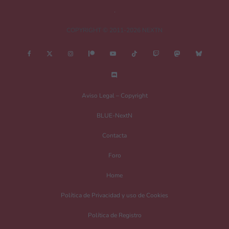
COPYRIGHT © 2011-2026 NEXTN
¿Es esto una review?
Aviso Legal – Copyright
No
Si
BLUE-NextN
Nombre
*
Contacta
Foro
Home
Correo electrónico
*
Política de Privacidad y uso de Cookies
Política de Registro
Guarda mi nombre, correo electrónico y web en este navegador para la