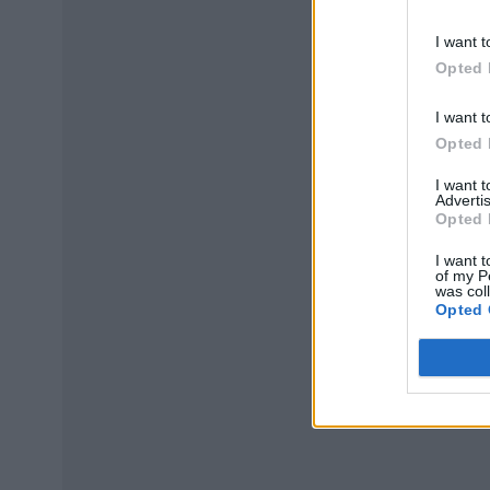
divulgada a
Puede optar 
I want t
de terceros 
Opted 
I want t
Opted 
I want 
Advertis
Opted 
I want t
of my P
was col
Opted 