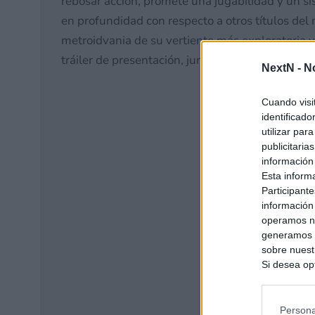
rebosar acción, promete una jugabilidad y un s
en profundidad con respecto a otros títulos del
metroidvania de su vertiente más exploratoria y
tráiler de presentación, junto a una pequeña sin
NextN -
N
Cuando visi
identificad
utilizar par
publicitaria
información
Esta inform
Participante
información
operamos nu
generamos c
sobre nuestr
Si desea opt
siguiente o
se procese 
intereses b
Persona