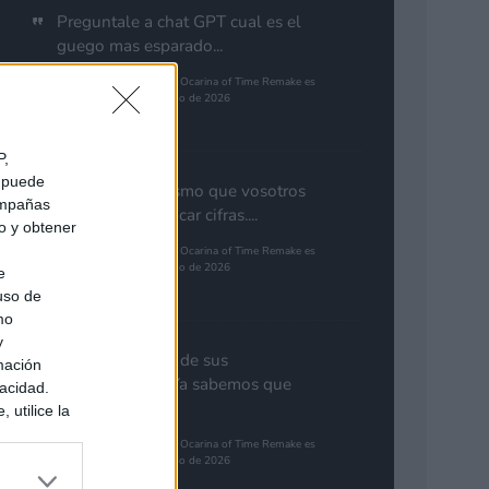
Preguntale a chat GPT cual es el
guego mas esparado...
The Legend of Zelda: Ocarina of Time Remake es
el juego más esperado de 2026
Pinales
P,
e puede
Yo pienso lo mismo que vosotros
campañas
de GTA. Cuantificar cifras....
do y obtener
The Legend of Zelda: Ocarina of Time Remake es
el juego más esperado de 2026
e
 uso de
Gutur 89
mo
y
Nota aclaratoria de sus
mación
responsables: "Ya sabemos que
vacidad.
GTA 6...
 utilice la
ués de que
The Legend of Zelda: Ocarina of Time Remake es
sados en
el juego más esperado de 2026
ión personal
Synbioso