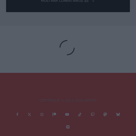
MOSTRAR COMENTARIOS (0)
Deja una respuesta
Tu dirección de correo electrónico no será publicada.
Los campos
obligatorios están marcados con
*
Comentario
*
COPYRIGHT © 2011-2026 NEXTN
Nombre
*