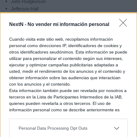
John Hodgkinson
Jefferson Hall
Emma Laird
Peter Serafinowicz.
NextN -
No vender mi información personal
Cuando visita este sitio web, recopilamos información
personal como direcciones IP, identificadores de cookies y
Acerca de Elden Ring
otros identificadores seudónimos. Esta información se puede
Creado bajo la dirección de Hidetaka Miyazaki, de
utilizar para personalizar el contenido según sus intereses,
FromSoftware, y basado en una historia mitológica escrita por
ejecutar y optimizar campañas publicitarias adaptadas a
George R. R. Martin, este RPG de acción se estrenó en 2022.
usted, medir el rendimiento de los anuncios y el contenido y
Permite a los jugadores explorar vastos entornos y
obtener información sobre las audiencias que interactúan
mazmorras para descubrir lo desconocido y disfrutar de la
con los anuncios y el contenido.
Esta información también puede ser revelada por nosotros a
sensación de logro que se obtiene al superar obstáculos y
terceros en la Lista de Participantes Intermedios de la IAB,
desafíos. Este RPG de acción de fantasía oscura ha superado
quienes pueden revelarla a otros terceros. El uso de
los 30 millones de copias vendidas en todo el mundo.
información personal como se describe anteriormente es
una parte integral de cómo operamos nuestro sitio web,
obtenemos ingresos para apoyar a nuestro personal y
Ver también
Personal Data Processing Opt Outs
generamos contenido relevante para nuestra audiencia.
Nintendo Music se actualiza con 10
melodías del remake de Star Fox para
Puede obtener más información sobre nuestras prácticas de