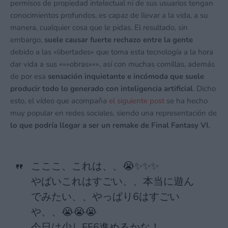
permisos de propiedad intelectual ni de sus usuarios tengan
conocimientos profundos, es capaz de llevar a la vida, a su
manera, cualquier cosa que le pidas. El resultado, sin
embargo,
suele causar fuerte rechazo entre la gente
debido a las «libertades» que toma esta tecnología a la hora
dar vida a sus «»»obras»»», así con muchas comillas, además
de por esa
sensación inquietante e incómoda que suele
producir todo lo generado con inteligencia artificial
. Dicho
esto, el vídeo que acompaña
el siguiente post
se ha hecho
muy popular en redes sociales, siendo una representación de
lo que podría llegar a ser un remake de Final Fantasy VI.
こここ、これは、、😭✨✨✨
やばいこれはすごい、、本当に遊ん
でみたい、、やっぱり6はすごい
や、、😭😭😭
今日は少しFF6進めるかな！