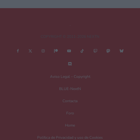
COPYRIGHT © 2011-2026 NEXTN
Nombre
*
Aviso Legal – Copyright
BLUE-NextN
Correo electrónico
*
Contacta
Foro
Guarda mi nombre, correo electrónico y web en este navegador para la
Home
próxima vez que comente.
Política de Privacidad y uso de Cookies