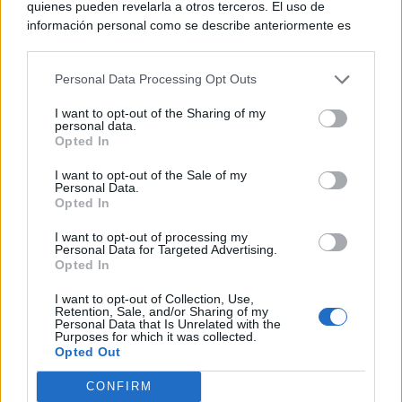
«remake» de Final Fantasy VI
creado por inteligencia
quienes pueden revelarla a otros terceros. El uso de
información personal como se describe anteriormente es
artificial.
una parte integral de cómo operamos nuestro sitio web,
obtenemos ingresos para apoyar a nuestro personal y
Personal Data Processing Opt Outs
generamos contenido relevante para nuestra audiencia.
Puede obtener más información sobre nuestras prácticas de
Ver también
I want to opt-out of the Sharing of my
recopilación y uso de datos en nuestra Política de
personal data.
Privacidad.
Opted In
Specter Knight se presenta en Shovel
Si desea optar por no divulgar su información personal a
Knight Showdown con nuevo tráiler
I want to opt-out of the Sale of my
terceros por nuestra parte, utilice la siguiente opción de
Personal Data.
4 noviembre, 2019 8:52
exclusión y confirme su selección. Tenga en cuenta que
Opted In
después de que se procese su solicitud de exclusión, es
posible que continúe viendo anuncios basados en intereses
I want to opt-out of processing my
Personal Data for Targeted Advertising.
basados en la información personal utilizada por nosotros o
なにコレ！？
Opted In
en información personal divulgada a terceros antes de su
exclusión.
すごいじゃん
I want to opt-out of Collection, Use,
Puede optar por no participar en la divulgación adicional de
Retention, Sale, and/or Sharing of my
https://t.co/hSfhU9U4rA
Personal Data that Is Unrelated with the
su información personal por parte de terceros en la Lista de
Purposes for which it was collected.
participantes intermedios de la IAB.
Opted Out
— 坂口博信 (@auuo)
May 17, 2026
CONFIRM