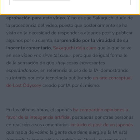
En su post se puede leer, según la traducción del mismo,
«¿¡Qué es esto!? ¡Está genial!»
, por lo que
queda clara su
aprobación para este vídeo
. Y no es que Sakaguchi dude de
la procedencia del vídeo, puesto que posteriormente se ha
visto en la necesidad de responder a algunos post y publicar
algunos por su cuenta,
sorprendido por la viralidad de su
inocente comentario
.
Sakaguchi deja claro
que lo que se ve
en ese vídeo
«no sirve tal cual»,
pero que de igual forma le
da la sensación de que
«hay cosas interesantes
esperándonos»
, en referencia al uso de la IA, demostrando
su interés por esta tecnología publicando
un arte conceptual
de Lost Odyssey
creado por IA por él mismo.
En las últimas horas, el japonés
ha compartido opiniones a
favor de la inteligencia artificial
posteadas por otras personas
en reacción a sus comentarios,
incluido el post de un japonés
que habla de
«cómo la gente que tiene alergia a la IA está
frenando la innovación tecnológica».
Quizás ese no sea el