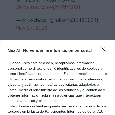
pic.twitter.com/q2MPlYj2O1
— milk-choco (@milkcho35495684)
May 17, 2026
NextN -
No vender mi información personal
El padre de Final Fantasy, encantado con el
resultado
Cuando visita este sitio web, recopilamos información
personal como direcciones IP, identificadores de cookies y
Entre los fans de la saga Final Fantasy, Hironobu Sakaguchi
otros identificadores seudónimos. Esta información se puede
utilizar para personalizar el contenido según sus intereses,
no necesita presentación. Es cariñosamente llamado
«el
ejecutar y optimizar campañas publicitarias adaptadas a
padre de Final Fantasy»,
y una autoridad sobre el tema, pese
usted, medir el rendimiento de los anuncios y el contenido y
a que hace ya muchos años abandonara Square Enix para
obtener información sobre las audiencias que interactúan
formar su propio estudio y regalarnos joyas como (mi amado)
con los anuncios y el contenido.
The Last Story
. Su nombre está inundando de nuevo las
Esta información también puede ser revelada por nosotros a
redes sociales
tras esta reacción al ver el vídeo de este
terceros en la Lista de Participantes Intermedios de la IAB,