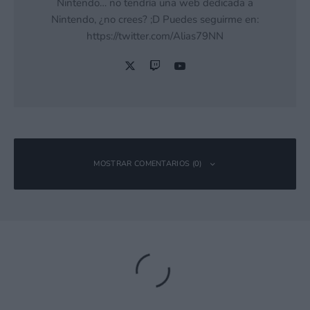
Nintendo… no tendría una web dedicada a
Nintendo, ¿no crees? ;D Puedes seguirme en:
https://twitter.com/Alias79NN
MOSTRAR COMENTARIOS (0)
Deja una respuesta
Tu dirección de correo electrónico no será publicada.
Los campos
obligatorios están marcados con
*
Comentario
*