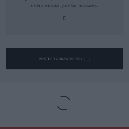
de la animación y de los musicales.
MOSTRAR COMENTARIOS (2)
Alex Albarrán
Responder
11 junio, 2026 11:16 a las 11:16
Llevo evitando jugar al 14 diez años. Evitando charlas con
amigos cercanos que son super jugadores del juego y que son
hasta artistas famosos dentro del fandom… odio que salga en
switch 2 porque va a estar llamandome como la mascara del