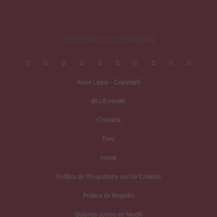
duende verde a Willian Dafoe en la pelicula de Spiderman
COPYRIGHT © 2011-2026 NEXTN
Fluiscs
Responder
13 junio, 2026 9:50 a las 9:50
Si tan solo saliera en castellano… :(
Aviso Legal – Copyright
BLUE-NextN
Deja una respuesta
Contacta
Foro
Tu dirección de correo electrónico no será publicada.
Los campos
obligatorios están marcados con
*
Home
Comentario
*
Política de Privacidad y uso de Cookies
Política de Registro
Quiénes somos en NextN