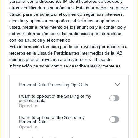
personal como direcciones IP, identificadores de cookies y
En este
nuevo tráiler
podemos ver algunos fragmentos del
otros identificadores seudónimos. Esta información se puede
título en movimiento aunque de manera muy breve. En un
utilizar para personalizar el contenido según sus intereses,
primer lugar podemos conocer una de las razas
ejecutar y optimizar campañas publicitarias adaptadas a
características del juego,
los Miqo’te.
Una raza muy popular
usted, medir el rendimiento de los anuncios y el contenido y
entre los jugadores debido a su
apariencia felina.
A
obtener información sobre las audiencias que interactúan
continuación, también podemos ver al personaje haciendo uso
con los anuncios y el contenido.
de uno de los medios de transporte del juego, más
Esta información también puede ser revelada por nosotros a
terceros en la Lista de Participantes Intermedios de la IAB,
concretamente de las
monturas voladoras,
entre las que se
quienes pueden revelarla a otros terceros. El uso de
encuentran los tradicionales chocobos o los grifos.
información personal como se describe anteriormente es
una parte integral de cómo operamos nuestro sitio web,
obtenemos ingresos para apoyar a nuestro personal y
También podemos ver escenas de
Personal Data Processing Opt Outs
introducción al combate
generamos contenido relevante para nuestra audiencia.
Puede obtener más información sobre nuestras prácticas de
contra los Primals
o Primordiales, basados en las
I want to opt-out of the Sharing of my
recopilación y uso de datos en nuestra Política de
invocaciones recurrentes de la saga Final Fantasy como Titán,
personal data.
Privacidad.
Opted In
Leviatán y algunos nuevos en la saga como Susano’o. Siendo
Si desea optar por no divulgar su información personal a
combatir y detener a estos Primals
uno de los puntos
I want to opt-out of the Sale of my
terceros por nuestra parte, utilice la siguiente opción de
centrales de la trama
de Final Fantasy XIV.
Personal Data.
exclusión y confirme su selección. Tenga en cuenta que
Opted In
después de que se procese su solicitud de exclusión, es
posible que continúe viendo anuncios basados en intereses