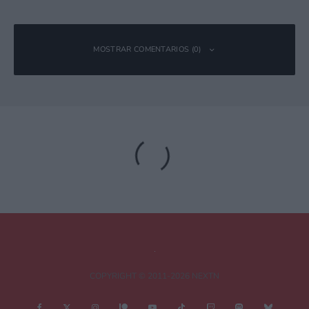
MOSTRAR COMENTARIOS (0)
Deja una respuesta
Tu dirección de correo electrónico no será publicada.
Los campos
obligatorios están marcados con
*
Comentario
*
COPYRIGHT © 2011-2026 NEXTN