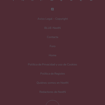
Nombre
*
Aviso Legal – Copyright
BLUE-NextN
Correo electrónico
*
Contacta
Foro
Guarda mi nombre, correo electrónico y web en este navegador para la
Home
próxima vez que comente.
Política de Privacidad y uso de Cookies
Recibir un correo electrónico con los siguientes comentarios a esta entrada.
Política de Registro
Recibir un correo electrónico con cada nueva entrada.
Quiénes somos en NextN
Redactores de NextN