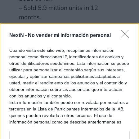
– Sold 5.9 million units in 12
months.
– 2nd fastest selling video game
hardware in US. Only the GBA did
NextN -
No vender mi información personal
better with 6.5 million units sold.
Cuando visita este sitio web, recopilamos información
personal como direcciones IP, identificadores de cookies y
Source: Mat Piscatella/Circana
otros identificadores seudónimos. Esta información se puede
pic.twitter.com/45BdsoBtF6
utilizar para personalizar el contenido según sus intereses,
ejecutar y optimizar campañas publicitarias adaptadas a
usted, medir el rendimiento de los anuncios y el contenido y
— Stealth (@Stealth40k)
June 26,
obtener información sobre las audiencias que interactúan
2026
con los anuncios y el contenido.
Esta información también puede ser revelada por nosotros a
terceros en la Lista de Participantes Intermedios de la IAB,
Ver también
quienes pueden revelarla a otros terceros. El uso de
Los más deseados de Famitsu
información personal como se describe anteriormente es
(24/05/26). Muy pronto para
una parte integral de cómo operamos nuestro sitio web,
que el zorro asome las orejas
obtenemos ingresos para apoyar a nuestro personal y