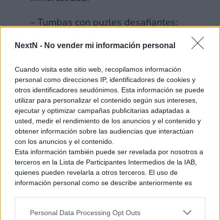
– Tumbas con puzles desafiantes:
Sigue los pasos de quienes te
NextN -
No vender mi información personal
precedieron (el legendario Profeta,
la antigua civilización Remanente y
Cuando visita este sitio web, recopilamos información
Trinity) resolviendo puzles
personal como direcciones IP, identificadores de cookies y
otros identificadores seudónimos. Esta información se puede
ambientales y trampas ancestrales
utilizar para personalizar el contenido según sus intereses,
que custodian las reliquias en su
ejecutar y optimizar campañas publicitarias adaptadas a
usted, medir el rendimiento de los anuncios y el contenido y
interior.
obtener información sobre las audiencias que interactúan
con los anuncios y el contenido.
– Combate dinámico: Demuestra
Esta información también puede ser revelada por nosotros a
que eres digno del legado Croft
terceros en la Lista de Participantes Intermedios de la IAB,
quienes pueden revelarla a otros terceros. El uso de
superando a tus enemigos con
información personal como se describe anteriormente es
astucia y usando los suministros
una parte integral de cómo operamos nuestro sitio web,
obtenemos ingresos para apoyar a nuestro personal y
que encuentres y el versátil arsenal
Personal Data Processing Opt Outs
generamos contenido relevante para nuestra audiencia.