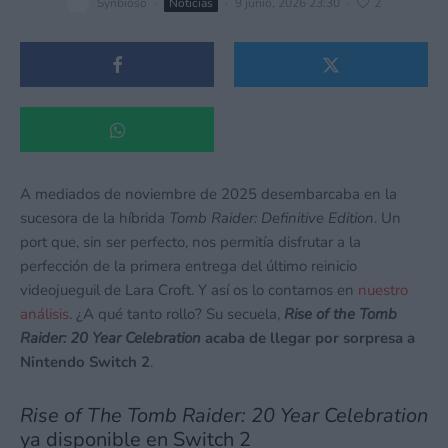
Synbioso
·
Noticias
·
9 junio, 2026 23:30
·
2
A mediados de noviembre de 2025 desembarcaba en la
sucesora de la híbrida
Tomb Raider: Definitive Edition
. Un
port que, sin ser perfecto, nos permitía disfrutar a la
perfección de la primera entrega del último reinicio
videojueguil de Lara Croft. Y así os lo contamos en
nuestro
análisis
. ¿A qué tanto rollo? Su secuela,
Rise of the Tomb
Raider: 20 Year Celebration
acaba de llegar por sorpresa a
Nintendo Switch 2
.
Rise of The Tomb Raider: 20 Year Celebration
ya disponible en Switch 2