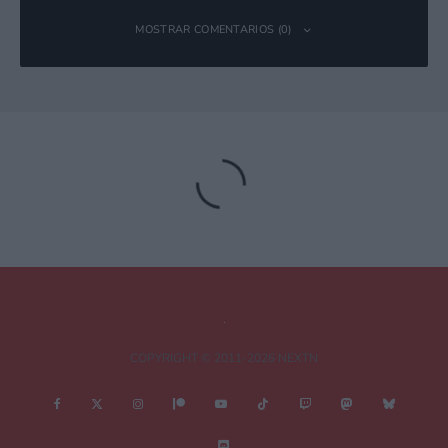
MOSTRAR COMENTARIOS (0)
Deja una respuesta
Tu dirección de correo electrónico no será publicada.
Los campos
obligatorios están marcados con
*
Comentario
*
COPYRIGHT © 2011-2026 NEXTN