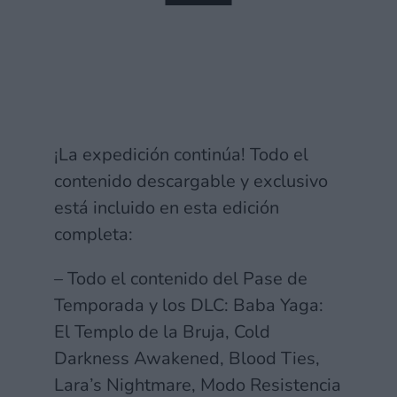
The Legend of Zelda: Ocarina of
Time Remake ya tiene ficha en
la eShop, PEGI y enlace de
inscripción
11 junio, 2026 17:52
¡La expedición continúa! Todo el
contenido descargable y exclusivo
está incluido en esta edición
completa:
– Todo el contenido del Pase de
Temporada y los DLC: Baba Yaga:
El Templo de la Bruja, Cold
Darkness Awakened, Blood Ties,
Lara’s Nightmare, Modo Resistencia