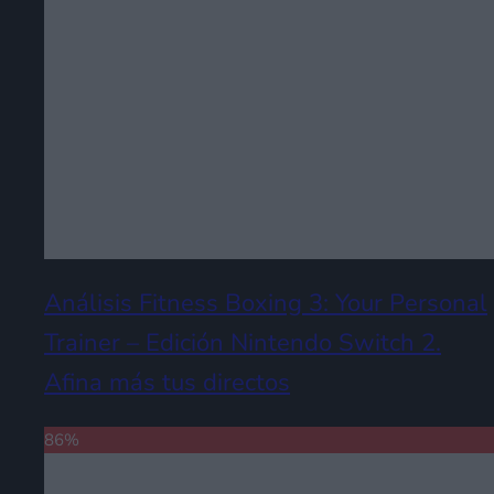
Análisis Fitness Boxing 3: Your Personal
Trainer – Edición Nintendo Switch 2.
Afina más tus directos
86
%