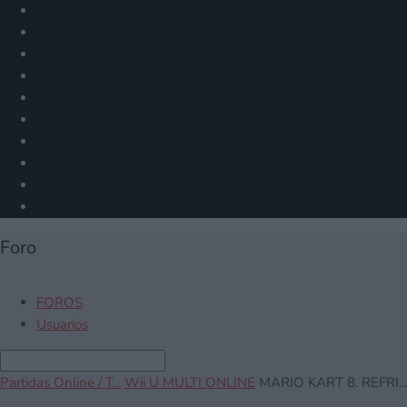
Foro
FOROS
Usuarios
Partidas Online / T...
Wii U MULTI ONLINE
MARIO KART 8. REFRI...