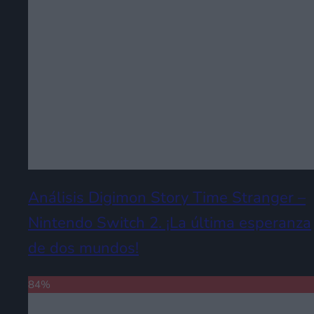
Análisis Digimon Story Time Stranger –
Nintendo Switch 2. ¡La última esperanza
de dos mundos!
84
%