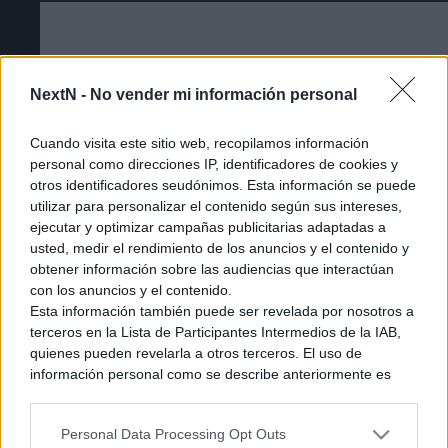
NextN -
No vender mi información personal
Cuando visita este sitio web, recopilamos información
personal como direcciones IP, identificadores de cookies y
otros identificadores seudónimos. Esta información se puede
utilizar para personalizar el contenido según sus intereses,
ejecutar y optimizar campañas publicitarias adaptadas a
usted, medir el rendimiento de los anuncios y el contenido y
obtener información sobre las audiencias que interactúan
con los anuncios y el contenido.
Esta información también puede ser revelada por nosotros a
Cómo acceder a la beta cerrada de The
terceros en la Lista de Participantes Intermedios de la IAB,
Duskbloods [Tutorial]
quienes pueden revelarla a otros terceros. El uso de
información personal como se describe anteriormente es
una parte integral de cómo operamos nuestro sitio web,
obtenemos ingresos para apoyar a nuestro personal y
Personal Data Processing Opt Outs
generamos contenido relevante para nuestra audiencia.