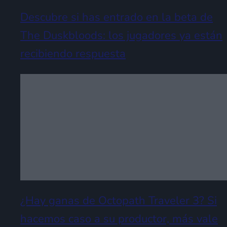
Descubre si has entrado en la beta de
The Duskbloods: los jugadores ya están
recibiendo respuesta
¿Hay ganas de Octopath Traveler 3? Si
hacemos caso a su productor, más vale