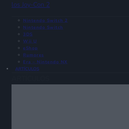
los Joy-Con 2
Nintendo Switch 2
Nintendo Switch
3DS
Wii U
eShop
Rumores
Era – Nintendo NX
ARTÍCULOS
ARTÍCULOS