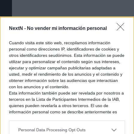
NextN -
No vender mi información personal
Cuando visita este sitio web, recopilamos información
personal como direcciones IP, identificadores de cookies y
otros identificadores seudónimos. Esta información se puede
utilizar para personalizar el contenido según sus intereses,
ejecutar y optimizar campañas publicitarias adaptadas a
usted, medir el rendimiento de los anuncios y el contenido y
obtener información sobre las audiencias que interactúan
Cómo acceder a la beta cerrada de The
con los anuncios y el contenido.
Esta información también puede ser revelada por nosotros a
Duskbloods [Tutorial]
terceros en la Lista de Participantes Intermedios de la IAB,
quienes pueden revelarla a otros terceros. El uso de
información personal como se describe anteriormente es
una parte integral de cómo operamos nuestro sitio web,
obtenemos ingresos para apoyar a nuestro personal y
Personal Data Processing Opt Outs
generamos contenido relevante para nuestra audiencia.