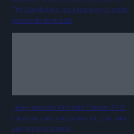
The Duskbloods: los jugadores ya están
recibiendo respuesta
¿Hay ganas de Octopath Traveler 3? Si
hacemos caso a su productor, más vale
que nos preparemos