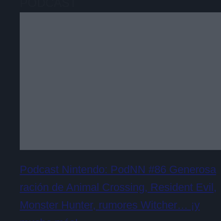
PODCAST
Podcast Nintendo: PodNN #86 Generosa
ración de Animal Crossing, Resident Evil,
Monster Hunter, rumores Witcher… ¡y