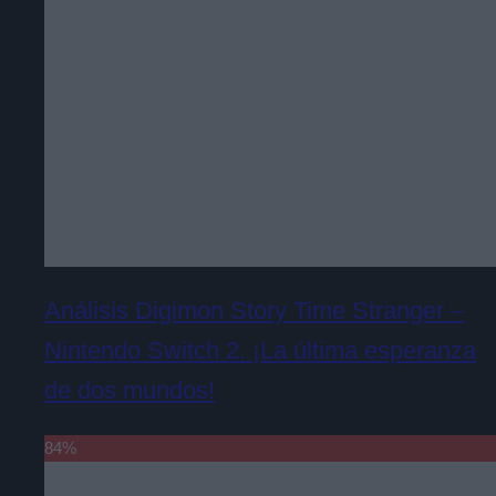
Análisis Digimon Story Time Stranger –
Nintendo Switch 2. ¡La última esperanza
de dos mundos!
84
%