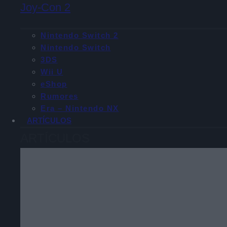
Joy-Con 2
Nintendo Switch 2
Nintendo Switch
3DS
Wii U
eShop
Rumores
Era – Nintendo NX
ARTÍCULOS
ARTÍCULOS