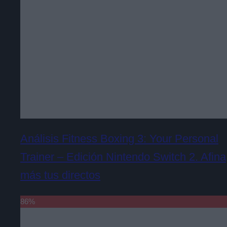
Análisis Fitness Boxing 3: Your Personal
Trainer – Edición Nintendo Switch 2. Afina
más tus directos
86
%