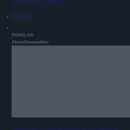
resolvemos dudas
FORO
POPULAR
Ahora
Semana
Mes
Descubre si has entrado en la beta de