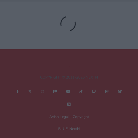
Shadows_killer
Responder
7 noviembre, 2012 17:53 a las 17:53
Desde luego, me descuido unas cuantas horas y me pierdo
una Nintendo Direct… bueno, al menos ya nos quitan
bastantes dudas…
Deja una respuesta
COPYRIGHT © 2011-2026 NEXTN
Tu dirección de correo electrónico no será publicada.
Los campos
obligatorios están marcados con
*
Comentario
*
Aviso Legal – Copyright
BLUE-NextN