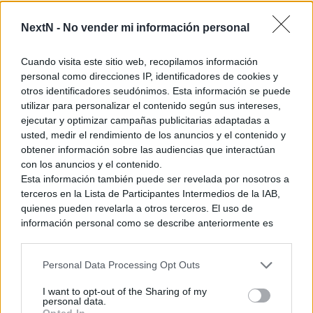
para evitar que la gente tenga acceso a este contenido
antes del día de lanzamiento).
NextN -
No vender mi información personal
Podremos disfrutar plenamente de Wii U tras realizar la
actualización, con lo que se añadirán bastantes funciones
Cuando visita este sitio web, recopilamos información
(también es una buena forma de obligar a los usuarios a
personal como direcciones IP, identificadores de cookies y
crearse la NN ID y a conectar la consola).
otros identificadores seudónimos. Esta información se puede
Iwata se disculpa por este inconveniente, pero espera que
utilizar para personalizar el contenido según sus intereses,
la gente lo entienda
ejecutar y optimizar campañas publicitarias adaptadas a
usted, medir el rendimiento de los anuncios y el contenido y
Si tenemos una Wii, podremos hacer la transferencia de
obtener información sobre las audiencias que interactúan
datos de la Consola Virtual y juegos de Wiiware
con los anuncios y el contenido.
descargados, así como las partidas salvadas, desde Wii
Esta información también puede ser revelada por nosotros a
hasta Wii U. No lo explica, pero parece que es por medio
terceros en la Lista de Participantes Intermedios de la IAB,
de la tarjeta SD, seguramente haciendo un proceso similar
quienes pueden revelarla a otros terceros. El uso de
al del traspaso de datos entre 3DS (suponemos que no
información personal como se describe anteriormente es
nos van a dejar tener los juegos en ambas consolas).
una parte integral de cómo operamos nuestro sitio web,
obtenemos ingresos para apoyar a nuestro personal y
Se detallará el proceso en la web de Nintendo
Personal Data Processing Opt Outs
generamos contenido relevante para nuestra audiencia.
Puede obtener más información sobre nuestras prácticas de
I want to opt-out of the Sharing of my
Ver también
recopilación y uso de datos en nuestra Política de
personal data.
Privacidad.
Opted In