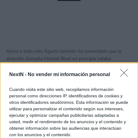
Koei Tecmo apunta alto con Pokémon
Pokopia: quieren que sea el spin-off más
vendido de la saga
13 julio, 2026 11:02
Ajeno a todo esto, Eguchi también ha comentado que la
atracción llamada Metroid Blast en principio estaba
ambientada en Star Fox, pero vieron que la mecánica de
desplazamiento de la nave no pegaba mucho con la de los
NextN -
No vender mi información personal
Arwing.
Cuando visita este sitio web, recopilamos información
personal como direcciones IP, identificadores de cookies y
otros identificadores seudónimos. Esta información se puede
utilizar para personalizar el contenido según sus intereses,
ejecutar y optimizar campañas publicitarias adaptadas a
usted, medir el rendimiento de los anuncios y el contenido y
obtener información sobre las audiencias que interactúan
con los anuncios y el contenido.