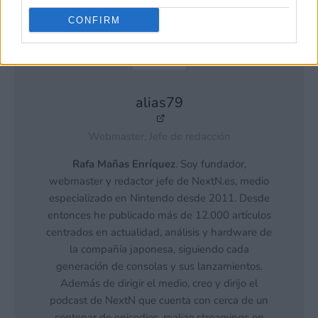
CONFIRM
alias79
Webmaster, Jefe de redacción
Rafa Mañas Enríquez
. Soy fundador,
webmaster y redactor jefe de NextN.es, medio
especializado en Nintendo desde 2011. Desde
entonces he publicado más de 12.000 artículos
centrados en actualidad, análisis y hardware de
la compañía japonesa, siguiendo cada
generación de consolas y sus lanzamientos.
Además de dirigir el medio, creo y dirijo el
podcast de NextN que cuenta con cerca de un
centenar de episodios, realizo streamings en