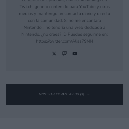
Twitch, genero contenido para YouTube y otros
medios y mantengo un contacto diario y directo
con la comunidad. Si no me encantara
Nintendo… no tendría una web dedicada a
Nintendo, ¿no crees? ;D Puedes seguirme en:
https://twitter.com/Alias79NN
MOSTRAR COMENTARIOS (3)
Fvaco
Responder
12 diciembre, 2012 22:19 a las 22:19