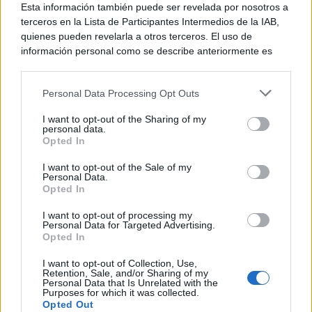
Esta información también puede ser revelada por nosotros a
terceros en la Lista de Participantes Intermedios de la IAB,
quienes pueden revelarla a otros terceros. El uso de
información personal como se describe anteriormente es
una parte integral de cómo operamos nuestro sitio web,
obtenemos ingresos para apoyar a nuestro personal y
Personal Data Processing Opt Outs
generamos contenido relevante para nuestra audiencia.
Puede obtener más información sobre nuestras prácticas de
I want to opt-out of the Sharing of my
recopilación y uso de datos en nuestra Política de
personal data.
Privacidad.
Opted In
Si desea optar por no divulgar su información personal a
I want to opt-out of the Sale of my
terceros por nuestra parte, utilice la siguiente opción de
Personal Data.
exclusión y confirme su selección. Tenga en cuenta que
Opted In
después de que se procese su solicitud de exclusión, es
posible que continúe viendo anuncios basados en intereses
I want to opt-out of processing my
Fuente
Personal Data for Targeted Advertising.
basados en la información personal utilizada por nosotros o
Opted In
en información personal divulgada a terceros antes de su
exclusión.
I want to opt-out of Collection, Use,
Puede optar por no participar en la divulgación adicional de
Retention, Sale, and/or Sharing of my
Personal Data that Is Unrelated with the
su información personal por parte de terceros en la Lista de
Purposes for which it was collected.
participantes intermedios de la IAB.
Opted Out