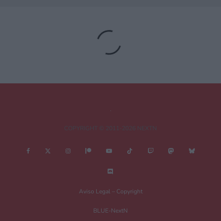
Deja una respuesta
Tu dirección de correo electrónico no será publicada.
Los campos
obligatorios están marcados con
*
Comentario
*
COPYRIGHT © 2011-2026 NEXTN
Nombre
*
Aviso Legal – Copyright
BLUE-NextN