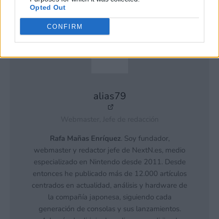
participantes intermedios de la IAB.
Opted Out
CONFIRM
alias79
Webmaster, Jefe de redacción
Rafa Mañas Enríquez
. Soy fundador,
webmaster y redactor jefe de NextN.es, medio
especializado en Nintendo desde 2011. Desde
entonces he publicado más de 12.000 artículos
centrados en actualidad, análisis y hardware de
la compañía japonesa, siguiendo cada
generación de consolas y sus lanzamientos.