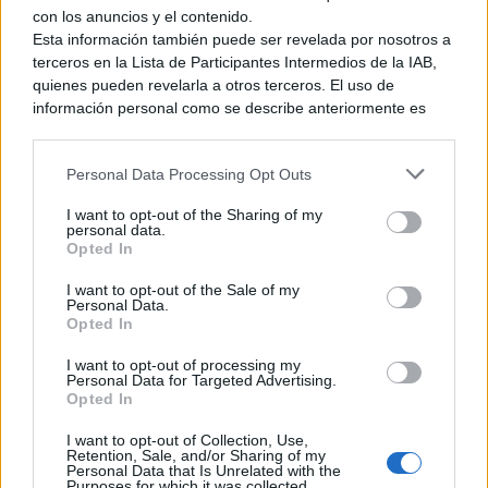
con los anuncios y el contenido.
iconos de monstruo, divididos por la X que preside el título de
Esta información también puede ser revelada por nosotros a
este videojuego. Bastante elegante, ¿no crees? De terminar
terceros en la Lista de Participantes Intermedios de la IAB,
confirmándose para Occidente, podría ser que este modelo
quienes pueden revelarla a otros terceros. El uso de
también llegara a nuestras manos. Por ahora toca esperar a
información personal como se describe anteriormente es
que Capcom se pronuncie, pues hasta el momento sólo ha
una parte integral de cómo operamos nuestro sitio web,
habido palabras para el mercado japonés.
obtenemos ingresos para apoyar a nuestro personal y
Personal Data Processing Opt Outs
generamos contenido relevante para nuestra audiencia.
Puede obtener más información sobre nuestras prácticas de
Ver también
I want to opt-out of the Sharing of my
recopilación y uso de datos en nuestra Política de
personal data.
Privacidad.
Castlevania: Belmont’s Curse finalmente
Opted In
NO se retrasará en Nintendo Switch
Si desea optar por no divulgar su información personal a
I want to opt-out of the Sale of my
terceros por nuestra parte, utilice la siguiente opción de
Personal Data.
15 julio, 2026 18:41
exclusión y confirme su selección. Tenga en cuenta que
Opted In
después de que se procese su solicitud de exclusión, es
posible que continúe viendo anuncios basados en intereses
I want to opt-out of processing my
Personal Data for Targeted Advertising.
basados en la información personal utilizada por nosotros o
Fuente 1
Opted In
en información personal divulgada a terceros antes de su
exclusión.
I want to opt-out of Collection, Use,
Fuente 2
Puede optar por no participar en la divulgación adicional de
Retention, Sale, and/or Sharing of my
Personal Data that Is Unrelated with the
su información personal por parte de terceros en la Lista de
Purposes for which it was collected.