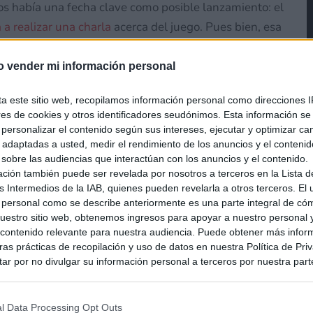
 había una fecha clave como posible lanzamiento: el
 a realizar una charla
acerca del juego. Pues bien, esa
tular, la conferencia se ha cancelado.
o vender mi información personal
ta este sitio web, recopilamos información personal como direcciones I
ncia de Pokémon GO en la
ores de cookies y otros identificadores seudónimos. Esta información s
a personalizar el contenido según sus intereses, ejecutar y optimizar 
s adaptadas a usted, medir el rendimiento de los anuncios y el conteni
 sobre las audiencias que interactúan con los anuncios y el contenido.
ación también puede ser revelada por nosotros a terceros en la Lista d
 cancelación, por lo que sólo podemos hacer
s Intermedios de la IAB, quienes pueden revelarla a otros terceros. El
 personal como se describe anteriormente es una parte integral de có
 próximos días sepamos algo del tema. Quizás
estro sitio web, obtenemos ingresos para apoyar a nuestro personal 
tendo Direct, o puede que simplemente hayan visto
ontenido relevante para nuestra audiencia. Puede obtener más infor
señar a tiempo. Recordemos que la idea inicial era
as prácticas de recopilación y uso de datos en nuestra Política de Pri
ar por no divulgar su información personal a terceros por nuestra parte,
e haber finalizado el año pasado y, hasta donde se
pción de exclusión y confirme su selección. Tenga en cuenta que desp
r un poco más para saber nuevas noticias oficiales del
su solicitud de exclusión, es posible que continúe viendo anuncios ba
asados en la información personal utilizada por nosotros o en informac
l Data Processing Opt Outs