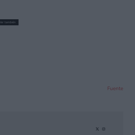
Ver también
demo de Rhythm Paradise Groove a
Fuente