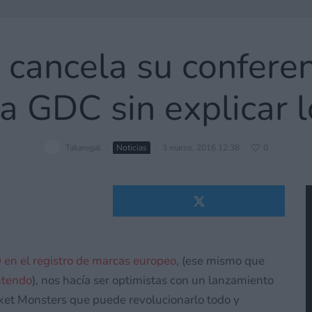
ancela su conferen
a GDC sin explicar 
Takaregal
·
Noticias
·
3 marzo, 2016 12:38
·
0
 en el registro de marcas europeo
, (ese mismo que
ntendo
), nos hacía ser optimistas con un lanzamiento
cket Monsters que puede revolucionarlo todo y