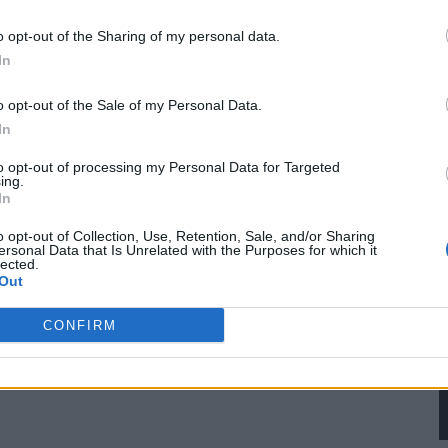
 terceros antes de su exclusión.
por no participar en la divulgación adicional de su información person
o opt-out of the Sharing of my personal data.
en la Lista de participantes intermedios de la IAB.
In
o opt-out of the Sale of my Personal Data.
In
to opt-out of processing my Personal Data for Targeted
ing.
In
o opt-out of Collection, Use, Retention, Sale, and/or Sharing
ersonal Data that Is Unrelated with the Purposes for which it
lected.
Out
CONFIRM