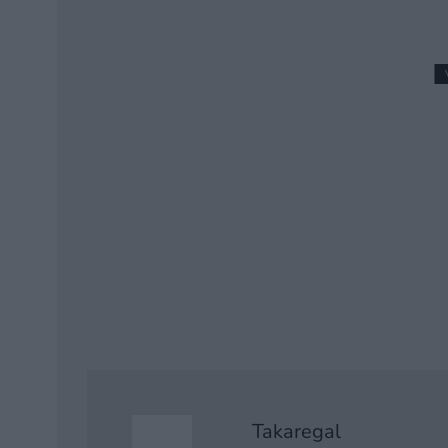
Llega a buen ritmo la 
Nintendo Switch
23 junio, 2026 10:03
Takaregal