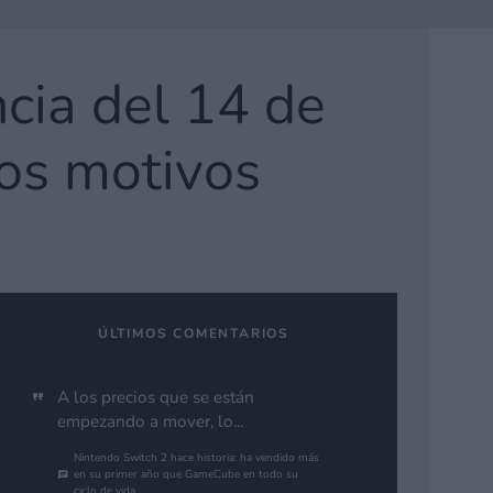
cia del 14 de
los motivos
ÚLTIMOS COMENTARIOS
A los precios que se están
empezando a mover, lo...
Nintendo Switch 2 hace historia: ha vendido más
en su primer año que GameCube en todo su
ciclo de vida