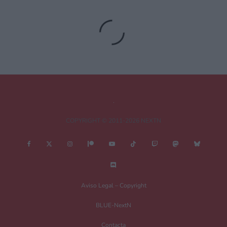
Deja una respuesta
Tu dirección de correo electrónico no será publicada.
Los campos
obligatorios están marcados con
*
Comentario
*
COPYRIGHT © 2011-2026 NEXTN
Nombre
*
Aviso Legal – Copyright
BLUE-NextN
Correo electrónico
*
Contacta