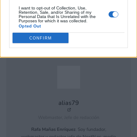
exclusión.
I want to opt-out of Collection, Use,
Puede optar por no participar en la divulgación adicional de
Retention, Sale, and/or Sharing of my
Personal Data that Is Unrelated with the
su información personal por parte de terceros en la Lista de
Purposes for which it was collected.
participantes intermedios de la IAB.
Opted Out
CONFIRM
alias79
Webmaster, Jefe de redacción
Rafa Mañas Enríquez
. Soy fundador,
webmaster y redactor jefe de NextN.es, medio