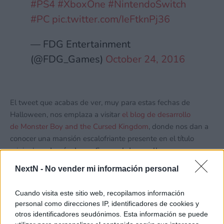
#PS4
#XboxOne
#NintendoSwitch
#PC
pic.twitter.com/IeFtknPj36
— FDG Entertainment
(@FDG_Games)
October 24, 2016
El tweet que acabas de ver, muy para estas fechas de
Halloween, nos emplaza a visitar
el blog de desarrollo
de Monster Boy and the Cursed Kingdom
, donde nos dan a
conocer una mansión escalofriante presente en el título
original…
¡además de confirmar el desarrollo para
NintendoSwitch!
Y por si esto te parece poco, el pasado
NextN -
No vender mi información personal
sábado confirmaron que tenían dos juegos en desarrollo
para el nuevo sistema de la Gran N que llegarán en la
Cuando visita este sitio web, recopilamos información
primera mitad de 2017. Uno es la secuela espiritual de
personal como direcciones IP, identificadores de cookies y
Wonder Boy… ¿y el otro cuál será?
otros identificadores seudónimos. Esta información se puede