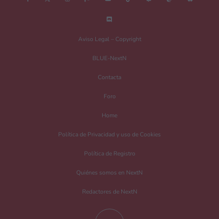
Nombre
*
Aviso Legal – Copyright
BLUE-NextN
Correo electrónico
*
Contacta
Foro
Guarda mi nombre, correo electrónico y web en este navegador para la
Home
próxima vez que comente.
Política de Privacidad y uso de Cookies
Recibir un correo electrónico con los siguientes comentarios a esta entrada.
Política de Registro
Recibir un correo electrónico con cada nueva entrada.
Quiénes somos en NextN
Redactores de NextN