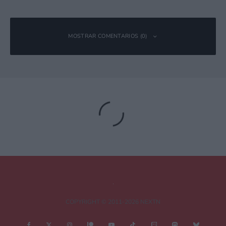
MOSTRAR COMENTARIOS (0)
Deja una respuesta
Tu dirección de correo electrónico no será publicada.
Los campos
obligatorios están marcados con
*
Comentario
*
COPYRIGHT © 2011-2026 NEXTN