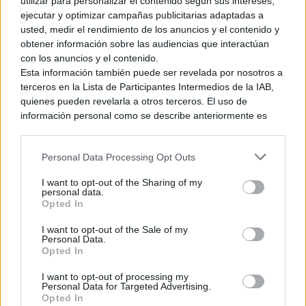
utilizar para personalizar el contenido según sus intereses,
ejecutar y optimizar campañas publicitarias adaptadas a
usted, medir el rendimiento de los anuncios y el contenido y
#NintendoSwitch
is awesome! We
obtener información sobre las audiencias que interactúan
can't wait to support it with our
con los anuncios y el contenido.
Esta información también puede ser revelada por nosotros a
games. Two games planned in first
terceros en la Lista de Participantes Intermedios de la IAB,
half of 2017.
quienes pueden revelarla a otros terceros. El uso de
pic.twitter.com/AInn0G1qIV
información personal como se describe anteriormente es
una parte integral de cómo operamos nuestro sitio web,
obtenemos ingresos para apoyar a nuestro personal y
Personal Data Processing Opt Outs
Ver también
generamos contenido relevante para nuestra audiencia.
Sea of Stars lanza por sorpresa
Puede obtener más información sobre nuestras prácticas de
una versión para Nintendo
I want to opt-out of the Sharing of my
recopilación y uso de datos en nuestra Política de
personal data.
Switch 2
Privacidad.
Opted In
Si desea optar por no divulgar su información personal a
8 junio, 2026 1:04
I want to opt-out of the Sale of my
terceros por nuestra parte, utilice la siguiente opción de
Personal Data.
exclusión y confirme su selección. Tenga en cuenta que
Opted In
después de que se procese su solicitud de exclusión, es
— FDG Entertainment
posible que continúe viendo anuncios basados en intereses
I want to opt-out of processing my
(@FDG_Games)
October 22, 2016
Personal Data for Targeted Advertising.
basados en la información personal utilizada por nosotros o
Opted In
en información personal divulgada a terceros antes de su