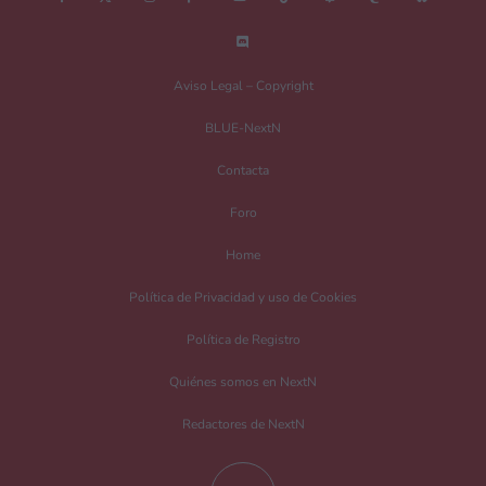
Nombre
*
Aviso Legal – Copyright
BLUE-NextN
Correo electrónico
*
Contacta
Foro
Guarda mi nombre, correo electrónico y web en este navegador para la
Home
próxima vez que comente.
Política de Privacidad y uso de Cookies
Recibir un correo electrónico con los siguientes comentarios a esta entrada.
Política de Registro
Recibir un correo electrónico con cada nueva entrada.
Quiénes somos en NextN
Redactores de NextN