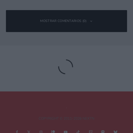
MOSTRAR COMENTARIOS (0)
Deja una respuesta
Tu dirección de correo electrónico no será publicada.
Los campos
obligatorios están marcados con
*
Comentario
*
COPYRIGHT © 2011-2026 NEXTN