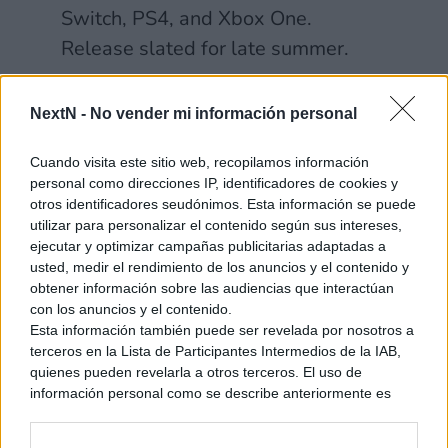
Switch, PS4, and Xbox One.
Release slated for late summer.
— Direct-Feed Games
NextN -
No vender mi información personal
(@DirectFeedGames)
January 25,
2017
Cuando visita este sitio web, recopilamos información
personal como direcciones IP, identificadores de cookies y
otros identificadores seudónimos. Esta información se puede
utilizar para personalizar el contenido según sus intereses,
ejecutar y optimizar campañas publicitarias adaptadas a
usted, medir el rendimiento de los anuncios y el contenido y
«Sobre el remaster de L.A. Noire,
obtener información sobre las audiencias que interactúan
parece que llegará a Switch, PS4 y
con los anuncios y el contenido.
Esta información también puede ser revelada por nosotros a
Xbox One. Lanzamiento planeado
terceros en la Lista de Participantes Intermedios de la IAB,
para finales de verano.»
quienes pueden revelarla a otros terceros. El uso de
información personal como se describe anteriormente es
una parte integral de cómo operamos nuestro sitio web,
Ver también
obtenemos ingresos para apoyar a nuestro personal y
Two Brothers será lanzado en