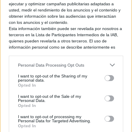
número 1. Si me disculpáis tengo que ir a hacer pancartas
ejecutar y optimizar campañas publicitarias adaptadas a
para animarla en el combate de esta noche.
usted, medir el rendimiento de los anuncios y el contenido y
obtener información sobre las audiencias que interactúan
con los anuncios y el contenido.
Esta información también puede ser revelada por nosotros a
terceros en la Lista de Participantes Intermedios de la IAB,
quienes pueden revelarla a otros terceros. El uso de
información personal como se describe anteriormente es
una parte integral de cómo operamos nuestro sitio web,
obtenemos ingresos para apoyar a nuestro personal y
Personal Data Processing Opt Outs
generamos contenido relevante para nuestra audiencia.
Puede obtener más información sobre nuestras prácticas de
I want to opt-out of the Sharing of my
recopilación y uso de datos en nuestra Política de
personal data.
Privacidad.
Opted In
Si desea optar por no divulgar su información personal a
I want to opt-out of the Sale of my
terceros por nuestra parte, utilice la siguiente opción de
Personal Data.
exclusión y confirme su selección. Tenga en cuenta que
Opted In
después de que se procese su solicitud de exclusión, es
posible que continúe viendo anuncios basados en intereses
I want to opt-out of processing my
Personal Data for Targeted Advertising.
basados en la información personal utilizada por nosotros o
Opted In
en información personal divulgada a terceros antes de su