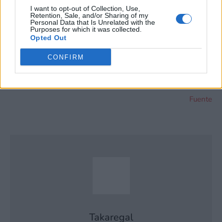
exclusión.
I want to opt-out of Collection, Use,
Puede optar por no participar en la divulgación adicional de
Retention, Sale, and/or Sharing of my
Personal Data that Is Unrelated with the
su información personal por parte de terceros en la Lista de
Purposes for which it was collected.
participantes intermedios de la IAB.
Opted Out
CONFIRM
Fuente
Takaregal