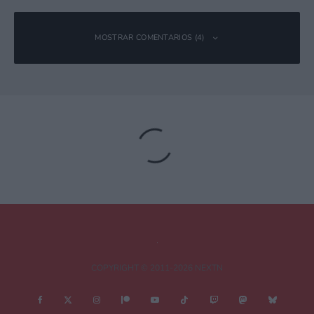
MOSTRAR COMENTARIOS (4)
Gks1
Responder
17 mayo, 2017 10:14 a las 10:14
La colonia será lo que trae la edición coleccionista (???)
M4kk0
Responder
17 mayo, 2017 10:30 a las 10:30
Luchador con temática española incoming
COPYRIGHT © 2011-2026 NEXTN