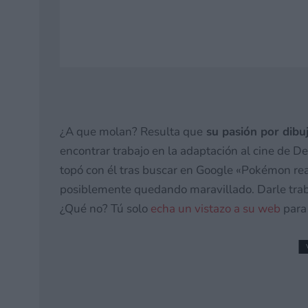
¿A que molan? Resulta que
su pasión por dibu
encontrar trabajo en la adaptación al cine de De
topó con él tras buscar en Google «Pokémon reali
posiblemente quedando maravillado. Darle trabaj
¿Qué no? Tú solo
echa un vistazo a su web
para 
Digimon Story: Time S
Switch 2 y Switch 1
10 junio, 2026 18:27