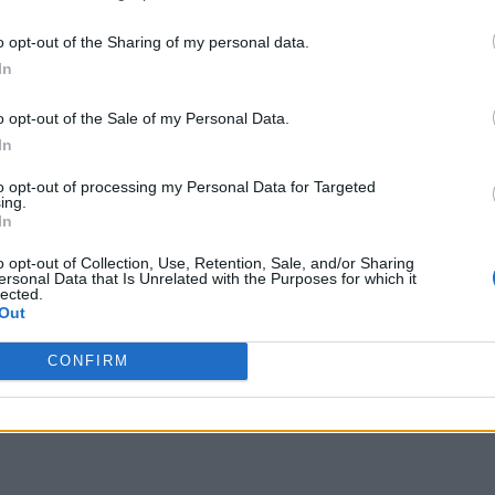
 terceros antes de su exclusión.
por no participar en la divulgación adicional de su información person
o opt-out of the Sharing of my personal data.
en la Lista de participantes intermedios de la IAB.
In
o opt-out of the Sale of my Personal Data.
In
to opt-out of processing my Personal Data for Targeted
ing.
In
o opt-out of Collection, Use, Retention, Sale, and/or Sharing
ersonal Data that Is Unrelated with the Purposes for which it
lected.
Out
CONFIRM