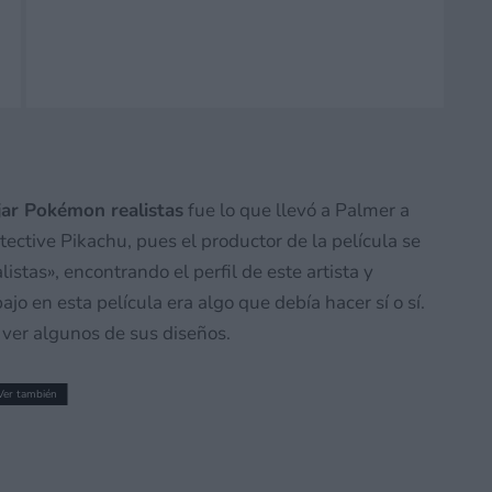
jar Pokémon realistas
fue lo que llevó a Palmer a
tective Pikachu, pues el productor de la película se
stas», encontrando el perfil de este artista y
o en esta película era algo que debía hacer sí o sí.
ver algunos de sus diseños.
Ver también
tranger publica una demo para Nintendo