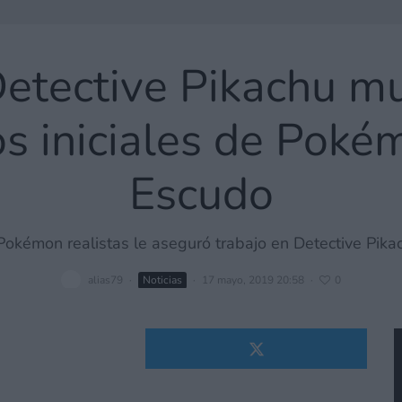
Detective Pikachu mu
los iniciales de Pok
Escudo
Pokémon realistas le aseguró trabajo en Detective Pika
alias79
·
Noticias
·
17 mayo, 2019 20:58
·
0