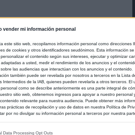
o vender mi información personal
ta este sitio web, recopilamos información personal como direcciones I
ores de cookies y otros identificadores seudónimos. Esta información s
a personalizar el contenido según sus intereses, ejecutar y optimizar 
s adaptadas a usted, medir el rendimiento de los anuncios y el conteni
 sobre las audiencias que interactúan con los anuncios y el contenido.
ación también puede ser revelada por nosotros a terceros en la Lista d
s Intermedios de la IAB, quienes pueden revelarla a otros terceros. El
 personal como se describe anteriormente es una parte integral de có
estro sitio web, obtenemos ingresos para apoyar a nuestro personal 
ontenido relevante para nuestra audiencia. Puede obtener más infor
as prácticas de recopilación y uso de datos en nuestra Política de Pri
ar por no divulgar su información personal a terceros por nuestra parte,
pción de exclusión y confirme su selección. Tenga en cuenta que desp
su solicitud de exclusión, es posible que continúe viendo anuncios ba
asados en la información personal utilizada por nosotros o en informac
l Data Processing Opt Outs