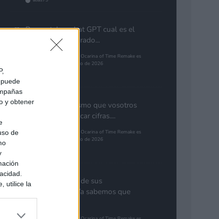
alias79
Preguntale a chat GPT cual es el
guego mas esparado...
The Legend of Zelda: Ocarina of Time Remake es
el juego más esperado de 2026
P,
Pinales
e puede
campañas
do y obtener
Yo pienso lo mismo que vosotros
de GTA. Cuantificar cifras....
e
 uso de
The Legend of Zelda: Ocarina of Time Remake es
el juego más esperado de 2026
mo
Gutur 89
y
mación
vacidad.
Nota aclaratoria de sus
 utilice la
responsables: "Ya sabemos que
ués de que
GTA 6...
sados en
ión personal
The Legend of Zelda: Ocarina of Time Remake es