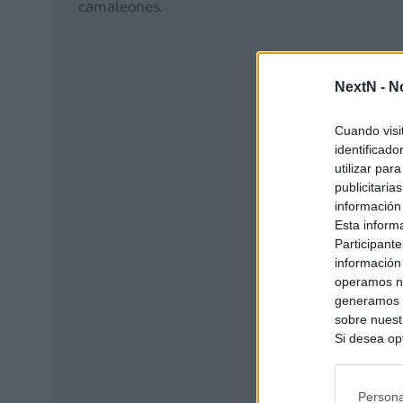
camaleones.
NextN -
N
Cuando visi
identificad
utilizar par
publicitaria
información
Esta inform
Participante
información
operamos nu
generamos c
sobre nuestr
Si desea opt
siguiente o
se procese 
intereses b
Persona