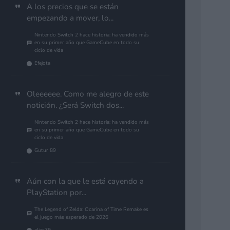
A los precios que se están
empezando a mover, lo...
Nintendo Switch 2 hace historia: ha vendido más
en su primer año que GameCube en todo su
ciclo de vida
Efejota
Oleeeeee. Como me alegro de este
notición. ¿Será Switch dos...
Nintendo Switch 2 hace historia: ha vendido más
en su primer año que GameCube en todo su
ciclo de vida
Gutur 89
Aún con la que le está cayendo a
PlayStation por...
The Legend of Zelda: Ocarina of Time Remake es
el juego más esperado de 2026