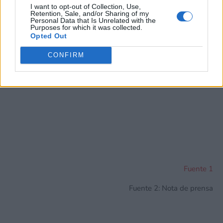
exclusión.
I want to opt-out of Collection, Use,
Puede optar por no participar en la divulgación adicional de
Retention, Sale, and/or Sharing of my
Personal Data that Is Unrelated with the
su información personal por parte de terceros en la Lista de
Purposes for which it was collected.
participantes intermedios de la IAB.
Opted Out
Ver también
CONFIRM
El director de Final Fantasy VII
Revelation cree que los streamers están
creando una crisis para los RPG. Y
nosotros no estamos del todo de
acuerdo
12 junio, 2026 12:11
Fuente 1
Fuente 2: Nota de prensa