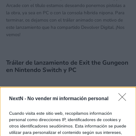
Arcade con el título estamos deseando ponernos pistolas a
la obra, ya sea en PC o con la consola híbrida nipona. Para
terminar, os dejamos con el tráiler animado con motivo de
este lanzamiento que ha compartido Devolver Digital. ¡Nos
vemos!
Tráiler de lanzamiento de Exit the Gungeon
en Nintendo Switch y PC
NextN -
No vender mi información personal
Cuando visita este sitio web, recopilamos información
personal como direcciones IP, identificadores de cookies y
otros identificadores seudónimos. Esta información se puede
utilizar para personalizar el contenido según sus intereses,