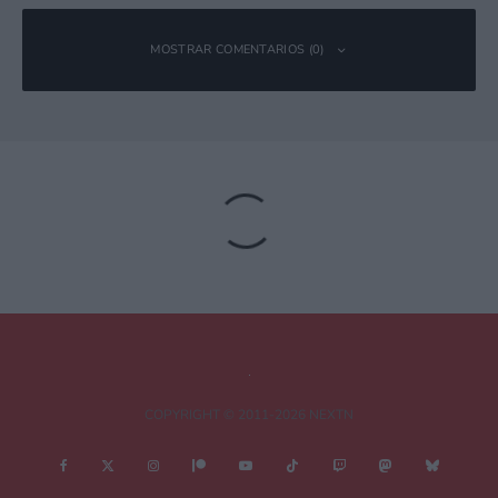
MOSTRAR COMENTARIOS (0)
Deja una respuesta
Tu dirección de correo electrónico no será publicada.
Los campos
obligatorios están marcados con
*
Comentario
*
COPYRIGHT © 2011-2026 NEXTN