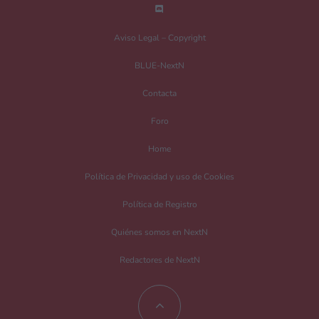
Nombre
*
Aviso Legal – Copyright
BLUE-NextN
Correo electrónico
*
Contacta
Foro
Guarda mi nombre, correo electrónico y web en este navegador para la
Home
próxima vez que comente.
Política de Privacidad y uso de Cookies
Recibir un correo electrónico con los siguientes comentarios a esta entrada.
Política de Registro
Recibir un correo electrónico con cada nueva entrada.
Quiénes somos en NextN
Redactores de NextN