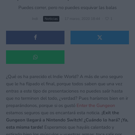
Puedes correr, pero no puedes esquivar las balas
Indi
·
Noticias
·
17 marzo, 2020 18:44
·
1
¿Qué os ha parecido el Indie World? A más de uno seguro
que le ha flipado el final, porque todos saben que una vez
entras
a este tipo de presentaciones no puedes
salir
hasta
que no terminen del todo, ¿verdad? Pues haríamos bien en ir
preparándonos, porque si os gustó
Enter the Gungeon
estamos seguros que os encantará esta noticia.
¡Exit the
Gungeon llegará a Nintendo Switch! ¿Cuándo lo hará? ¡Ya,
esta misma tarde!
Esperamos que hayáis calentado y
estirado bien los músculos y vuestras armas, toca salir por