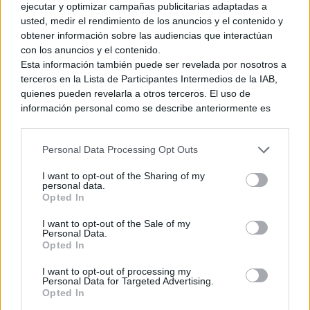
ejecutar y optimizar campañas publicitarias adaptadas a
usted, medir el rendimiento de los anuncios y el contenido y
obtener información sobre las audiencias que interactúan
con los anuncios y el contenido.
Esta información también puede ser revelada por nosotros a
terceros en la Lista de Participantes Intermedios de la IAB,
quienes pueden revelarla a otros terceros. El uso de
información personal como se describe anteriormente es
una parte integral de cómo operamos nuestro sitio web,
obtenemos ingresos para apoyar a nuestro personal y
Personal Data Processing Opt Outs
generamos contenido relevante para nuestra audiencia.
Puede obtener más información sobre nuestras prácticas de
I want to opt-out of the Sharing of my
recopilación y uso de datos en nuestra Política de
personal data.
Privacidad.
Opted In
Si desea optar por no divulgar su información personal a
I want to opt-out of the Sale of my
terceros por nuestra parte, utilice la siguiente opción de
Personal Data.
exclusión y confirme su selección. Tenga en cuenta que
Opted In
después de que se procese su solicitud de exclusión, es
posible que continúe viendo anuncios basados en intereses
I want to opt-out of processing my
Personal Data for Targeted Advertising.
basados en la información personal utilizada por nosotros o
Opted In
en información personal divulgada a terceros antes de su