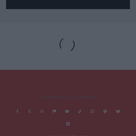
Deja una respuesta
Tu dirección de correo electrónico no será publicada.
Los campos
obligatorios están marcados con
*
Comentario
*
COPYRIGHT © 2011-2026 NEXTN
Nombre
*