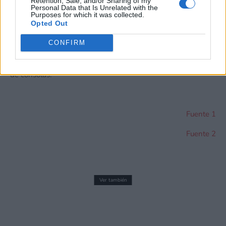
Retention, Sale, and/or Sharing of my
Personal Data that Is Unrelated with the
su información personal por parte de terceros en la Lista de
Purposes for which it was collected.
participantes intermedios de la IAB.
Opted Out
Raji: An Ancient Epic
ya está disponible en la
eShop de
CONFIRM
Nintendo Switch
a 24,99€ (22,49€ por las rebajas
anunciadas durante el Indie World) como exclusiva temporal
de consolas.
Fuente 1
Fuente 2
Ver también
Sorteo #DemoRhythmParadiseSwitch
¡Regalamos 2 copias de Rhythm Paradise
Groove para Nintendo Switch!