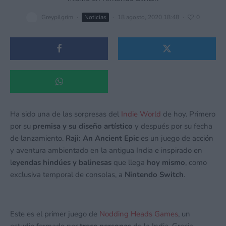
Greypilgrim
·
Noticias
·
18 agosto, 2020 18:48
·
0
Ha sido una de las sorpresas del
Indie World
de hoy. Primero
por su
premisa y su diseño artístico
y después por su fecha
de lanzamiento.
Raji: An Ancient Epic
es un juego de acción
y aventura ambientado en la antigua India e inspirado en
l
eyendas hindúes y balinesas
que llega
hoy mismo
, como
exclusiva temporal de consolas, a
Nintendo Switch
.
Este es el primer juego de
Nodding Heads Games
, un
estudio formado por
trece personas
de la India, Grecia,