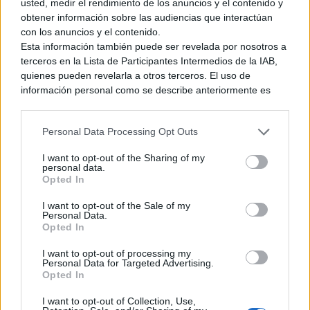
usted, medir el rendimiento de los anuncios y el contenido y
obtener información sobre las audiencias que interactúan
con los anuncios y el contenido.
Esta información también puede ser revelada por nosotros a
terceros en la Lista de Participantes Intermedios de la IAB,
quienes pueden revelarla a otros terceros. El uso de
información personal como se describe anteriormente es
una parte integral de cómo operamos nuestro sitio web,
obtenemos ingresos para apoyar a nuestro personal y
Personal Data Processing Opt Outs
generamos contenido relevante para nuestra audiencia.
Puede obtener más información sobre nuestras prácticas de
I want to opt-out of the Sharing of my
recopilación y uso de datos en nuestra Política de
personal data.
Privacidad.
Opted In
Si desea optar por no divulgar su información personal a
I want to opt-out of the Sale of my
terceros por nuestra parte, utilice la siguiente opción de
Personal Data.
exclusión y confirme su selección. Tenga en cuenta que
Opted In
después de que se procese su solicitud de exclusión, es
posible que continúe viendo anuncios basados en intereses
I want to opt-out of processing my
Personal Data for Targeted Advertising.
basados en la información personal utilizada por nosotros o
Opted In
en información personal divulgada a terceros antes de su
exclusión.
I want to opt-out of Collection, Use,
Puede optar por no participar en la divulgación adicional de