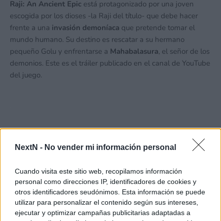
Raji: An Ancient Epic
está protagonizado por una joven
escogida por los dioses -la Raji del título- que debe hacer
frente a una
invasión demoníaca
que pretende tomar el
mundo humano. Su destino es rescatar a su hermano
pequeño Golu y enfrentarse a
Mahabalasura
, el señor de los
demonios. Este es el tráiler publicado en el canal de YouTube
del juego.
NextN -
No vender mi información personal
Cuando visita este sitio web, recopilamos información
personal como direcciones IP, identificadores de cookies y
otros identificadores seudónimos. Esta información se puede
utilizar para personalizar el contenido según sus intereses,
ejecutar y optimizar campañas publicitarias adaptadas a