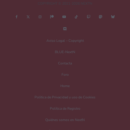
COPYRIGHT © 2011-2026 NEXTN
Nombre
*
Aviso Legal – Copyright
BLUE-NextN
Correo electrónico
*
Contacta
Foro
Guarda mi nombre, correo electrónico y web en este navegador para la
Home
próxima vez que comente.
Política de Privacidad y uso de Cookies
Recibir un correo electrónico con los siguientes comentarios a esta entrada.
Política de Registro
Recibir un correo electrónico con cada nueva entrada.
Quiénes somos en NextN