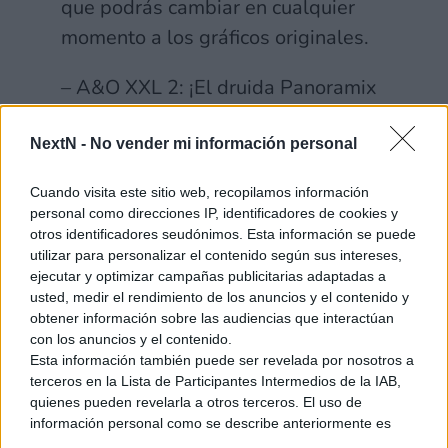
que podrás cambiar en cualquier
momento a los gráficos originales.
– A&O XXL 2: ¡El druida Panoramix
traicionó a la aldea y se confabuló
con los romanos! Descubre la
NextN -
No vender mi información personal
verdad que hay detrás de esta
Cuando visita este sitio web, recopilamos información
misteriosa traición y no olvides dar
personal como direcciones IP, identificadores de cookies y
una bofetada a los romanos por el
otros identificadores seudónimos. Esta información se puede
utilizar para personalizar el contenido según sus intereses,
camino.
ejecutar y optimizar campañas publicitarias adaptadas a
usted, medir el rendimiento de los anuncios y el contenido y
– A&O XXL 3: El Menhir de Cristal:
obtener información sobre las audiencias que interactúan
con los anuncios y el contenido.
Descubre la última aventura de
Esta información también puede ser revelada por nosotros a
Astérix y Obélix y los increíbles
terceros en la Lista de Participantes Intermedios de la IAB,
poderes del Menhir de Cristal. ¡Esta
quienes pueden revelarla a otros terceros. El uso de
información personal como se describe anteriormente es
vez experimenta un modo
una parte integral de cómo operamos nuestro sitio web,