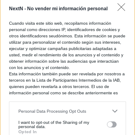
— Pikmin Bloom (@PikminBloom)
December 2, 2021
NextN -
No vender mi información personal
Cuando visita este sitio web, recopilamos información
personal como direcciones IP, identificadores de cookies y
Ha sido a través de las cuentas oficiales en redes sociales
otros identificadores seudónimos. Esta información se puede
de
que se ha confirmado que el segundo día
utilizar para personalizar el contenido según sus intereses,
Pikmin Bloom
ejecutar y optimizar campañas publicitarias adaptadas a
de la comunidad de esta aplicación será el próximo
18 de
usted, medir el rendimiento de los anuncios y el contenido y
diciembre de 2021
, por lo que todavía hay que esperar unas
obtener información sobre las audiencias que interactúan
dos semanas hasta que de comienzo. Además, como todavía
con los anuncios y el contenido.
está un poco apartada esta celebración,
no se han dado
Esta información también puede ser revelada por nosotros a
muchos detalles más
, pero si es como el que ya se celebró
terceros en la Lista de Participantes Intermedios de la IAB,
en noviembre, entonces podemos esperar que las semillas
quienes pueden revelarla a otros terceros. El uso de
de los Pikmin crezcan más rápido, que las frutas nos den
información personal como se describe anteriormente es
una parte integral de cómo operamos nuestro sitio web,
más néctar o incluso alguna que otra recompensa especial si
obtenemos ingresos para apoyar a nuestro personal y
logramos superar un mínimo de pasos diarios.
Personal Data Processing Opt Outs
generamos contenido relevante para nuestra audiencia.
Puede obtener más información sobre nuestras prácticas de
I want to opt-out of the Sharing of my
Ver también
recopilación y uso de datos en nuestra Política de
personal data.
Privacidad.
Ojo con la nueva aventura del caballero
Opted In