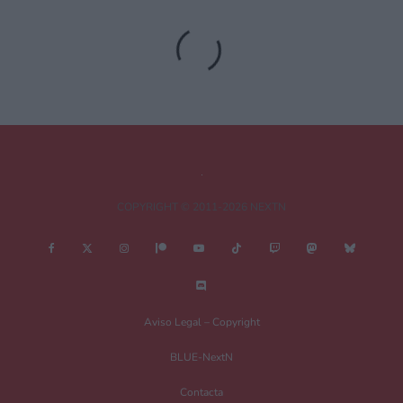
3 diciembre, 2021 6:43 a las 6:43
Yo voy por el nivel 26 y llevo 331.990 pasos dados. Pero con
el frío que hace me cuesta mucho lo de plantar las flores
Deja una respuesta
Tu dirección de correo electrónico no será publicada.
Los campos
COPYRIGHT © 2011-2026 NEXTN
obligatorios están marcados con
*
Comentario
*
Aviso Legal – Copyright
BLUE-NextN
Contacta