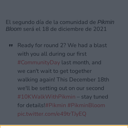
El segundo día de la comunidad de
Pikmin
será el 18 de diciembre de 2021
Bloom
Ready for round 2? We had a blast
with you all during our first
#CommunityDay
last month, and
we can't wait to get together
walking again! This December 18th
we'll be setting out on our second
#10KWalkWithPikmin
– stay tuned
for details!
#Pikmin
#PikminBloom
pic.twitter.com/e49trTJyEQ