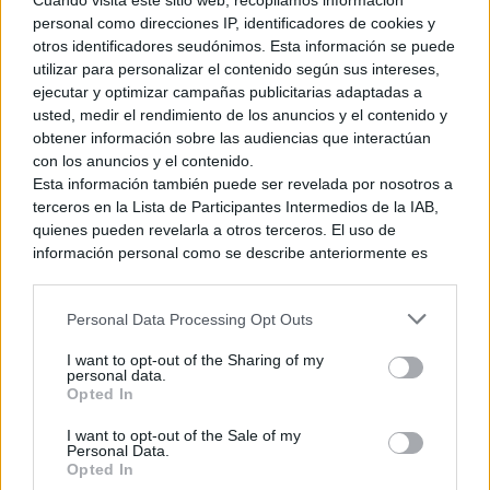
Cuando visita este sitio web, recopilamos información
personal como direcciones IP, identificadores de cookies y
otros identificadores seudónimos. Esta información se puede
utilizar para personalizar el contenido según sus intereses,
ejecutar y optimizar campañas publicitarias adaptadas a
La historia de Neon Blood
usted, medir el rendimiento de los anuncios y el contenido y
obtener información sobre las audiencias que interactúan
con los anuncios y el contenido.
Neon Blood nos pone en la piel de un detective de Blind City
Esta información también puede ser revelada por nosotros a
llamado Axel McCoin. Motivado por sus ideales, se encuentra
terceros en la Lista de Participantes Intermedios de la IAB,
a sí mismo luchando contra las injusticias de la segregación
quienes pueden revelarla a otros terceros. El uso de
entre ambas ciudades. Su investigación lo llevará a descubrir
información personal como se describe anteriormente es
los secretos más turbios de Viridis, convirtiéndose sin
una parte integral de cómo operamos nuestro sitio web,
quererlo en un símbolo del fin de la desigualdad y en el
obtenemos ingresos para apoyar a nuestro personal y
Personal Data Processing Opt Outs
generamos contenido relevante para nuestra audiencia.
detonante de la revolución.
Puede obtener más información sobre nuestras prácticas de
I want to opt-out of the Sharing of my
recopilación y uso de datos en nuestra Política de
personal data.
Privacidad.
Opted In
La jugabilidad bebe de las
aventuras gráficas
, con un
Si desea optar por no divulgar su información personal a
importante componente exploratorio y una historia que se
I want to opt-out of the Sale of my
terceros por nuestra parte, utilice la siguiente opción de
Personal Data.
exclusión y confirme su selección. Tenga en cuenta que
desgrana a base de diálogos. Esto anticipa una historia
Opted In
después de que se procese su solicitud de exclusión, es
profunda y bien hilada con más de un giro narrativo. En