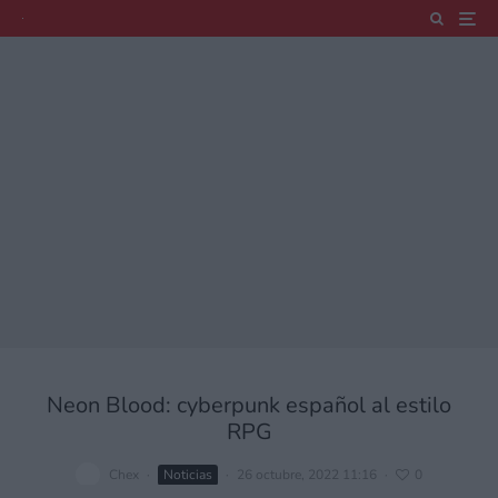
Neon Blood: cyberpunk español al estilo
RPG
Chex
·
Noticias
·
26 octubre, 2022 11:16
·
0