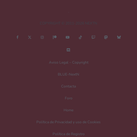
COPYRIGHT © 2011-2026 NEXTN
Nombre
*
Aviso Legal – Copyright
BLUE-NextN
Correo electrónico
*
Contacta
Foro
Guarda mi nombre, correo electrónico y web en este navegador para la
Home
próxima vez que comente.
Política de Privacidad y uso de Cookies
Recibir un correo electrónico con los siguientes comentarios a esta entrada.
Política de Registro