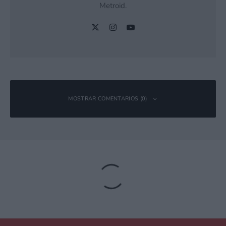
Metroid.
MOSTRAR COMENTARIOS (0)
Deja una respuesta
Tu dirección de correo electrónico no será publicada.
Los campos
obligatorios están marcados con
*
Comentario
*