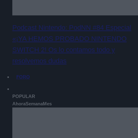
Podcast Nintendo: PodNN #84 Especial
«¡YA HEMOS PROBADO NINTENDO
SWITCH 2! Os lo contamos todo y
resolvemos dudas
FORO
POPULAR
Ahora
Semana
Mes