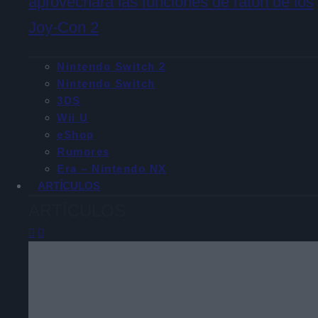
aprovechará las funciones de ratón de los
Joy-Con 2
Nintendo Switch 2
Nintendo Switch
3DS
Wii U
eShop
Rumores
Era – Nintendo NX
ARTÍCULOS
ARTÍCULOS