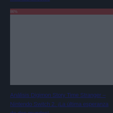
86
%
Análisis Digimon Story Time Stranger –
Nintendo Switch 2. ¡La última esperanza