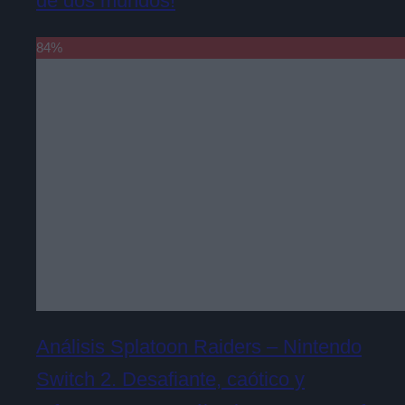
de dos mundos!
84
%
Análisis Splatoon Raiders – Nintendo
Switch 2. Desafiante, caótico y