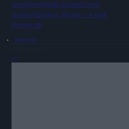
NextNtrevistando a David Ferriz
(DevilishGames): Minabo – A walk
through life
PODCAST
PODCAST