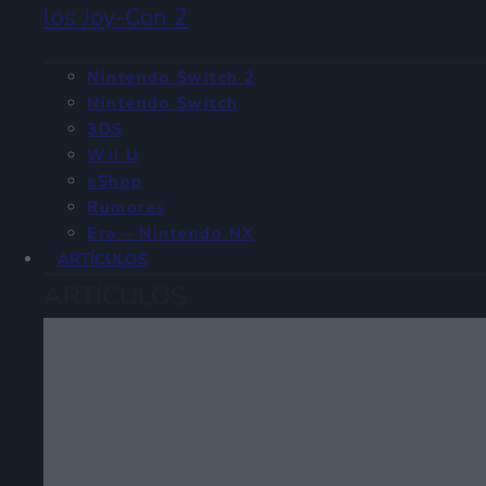
los Joy-Con 2
Nintendo Switch 2
Nintendo Switch
3DS
Wii U
eShop
Rumores
Era – Nintendo NX
ARTÍCULOS
ARTÍCULOS