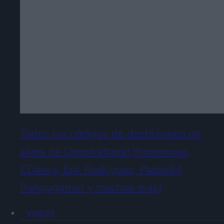
Todos los códigos de desbloqueo de
skins de Denshattack! (Ironmouse,
CDawg, Eric Rodriguez, Pazos64,
Rangugamer y muchos más)
VÍDEOS