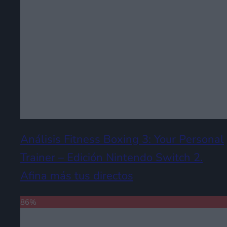
Análisis Fitness Boxing 3: Your Personal
Trainer – Edición Nintendo Switch 2.
Afina más tus directos
86
%