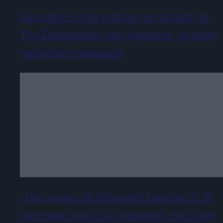
Descubre si has entrado en la beta de
The Duskbloods: los jugadores ya están
recibiendo respuesta
¿Hay ganas de Octopath Traveler 3? Si
hacemos caso a su productor, más vale