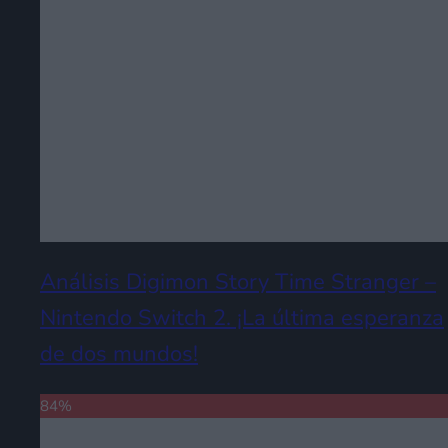
Análisis Digimon Story Time Stranger –
Nintendo Switch 2. ¡La última esperanza
de dos mundos!
84
%