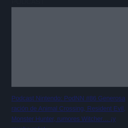
PODCAST
Podcast Nintendo: PodNN #86 Generosa
ración de Animal Crossing, Resident Evil,
Monster Hunter, rumores Witcher… ¡y