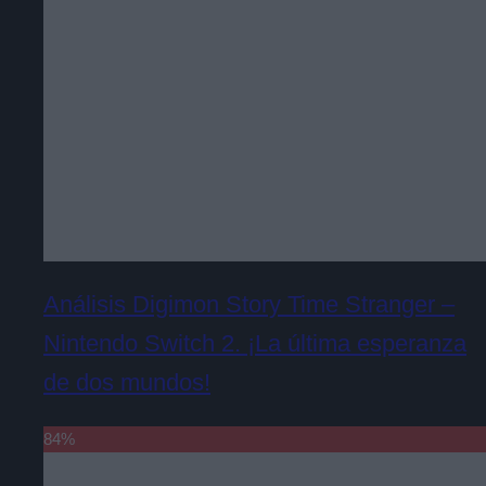
Análisis Digimon Story Time Stranger –
Nintendo Switch 2. ¡La última esperanza
de dos mundos!
84
%