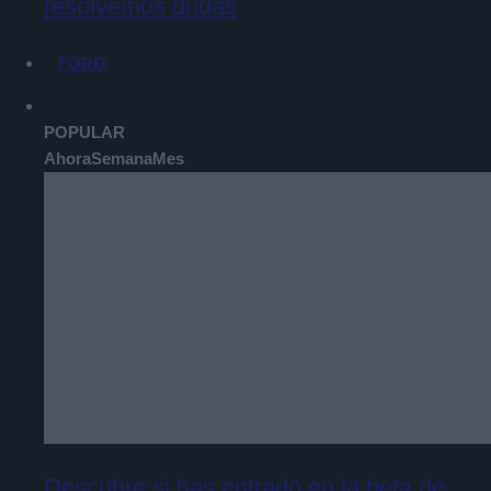
resolvemos dudas
FORO
POPULAR
Ahora
Semana
Mes
Descubre si has entrado en la beta de