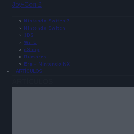
Joy-Con 2
Nintendo Switch 2
Nintendo Switch
3DS
Wii U
eShop
Rumores
Era – Nintendo NX
ARTÍCULOS
ARTÍCULOS