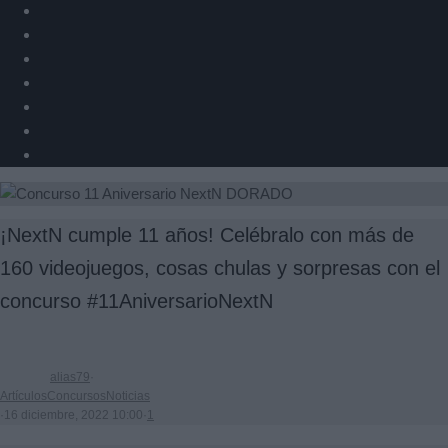
¡NextN cumple 11 años! Celébralo con más de
160 videojuegos, cosas chulas y sorpresas con el
concurso #11AniversarioNextN
alias79
·
Artículos
Concursos
Noticias
·
16 diciembre, 2022 10:00
·
1