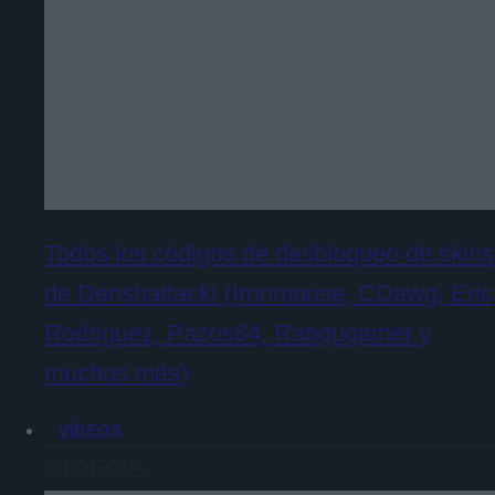
Todos los códigos de desbloqueo de skins
de Denshattack! (Ironmouse, CDawg, Eric
Rodriguez, Pazos64, Rangugamer y
muchos más)
VÍDEOS
VÍDEOS