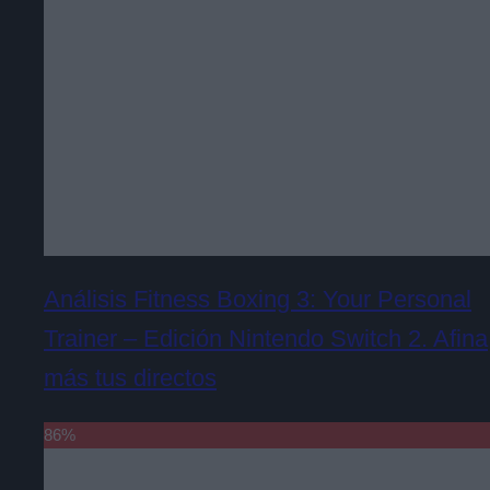
Análisis Fitness Boxing 3: Your Personal
Trainer – Edición Nintendo Switch 2. Afina
más tus directos
86
%