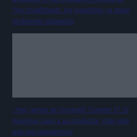
The Duskbloods: los jugadores ya están
recibiendo respuesta
¿Hay ganas de Octopath Traveler 3? Si
hacemos caso a su productor, más vale
que nos preparemos