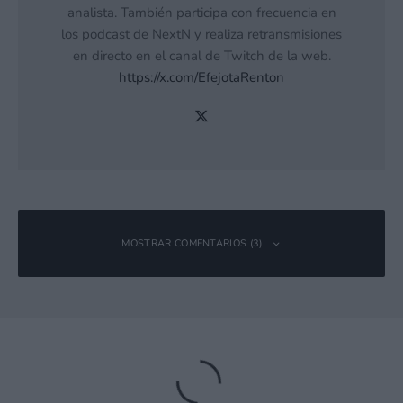
analista. También participa con frecuencia en
los podcast de NextN y realiza retransmisiones
en directo en el canal de Twitch de la web.
https://x.com/EfejotaRenton
MOSTRAR COMENTARIOS (3)
Gumshoe_Alejo
Responder
14 abril, 2023 9:24 a las 9:24
Mi primer recuerdo de la saga es estar jugando con un