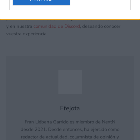
Kingdom, comenzamos la cuenta atrás lanzando una
pregunta a nuestros queridos lectores: ¿Cuál es vuestro
primer recuerdo zeldero? Os esperamos
en nuestro Twitter
y en nuestra
comunidad de Discord
, deseando conocer
vuestra experiencia.
Efejota
Fran Liébana Garrido es miembro de NextN
desde 2021. Desde entonces, ha ejercido como
redactor de actualidad, columnista de opinión y