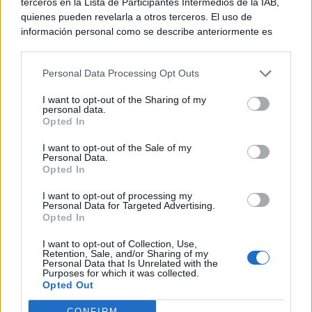
terceros en la Lista de Participantes Intermedios de la IAB,
quienes pueden revelarla a otros terceros. El uso de
información personal como se describe anteriormente es
una parte integral de cómo operamos nuestro sitio web,
obtenemos ingresos para apoyar a nuestro personal y
Personal Data Processing Opt Outs
generamos contenido relevante para nuestra audiencia.
Puede obtener más información sobre nuestras prácticas de
I want to opt-out of the Sharing of my
recopilación y uso de datos en nuestra Política de
Ver también
personal data.
Privacidad.
Opted In
¿Podría llegar Final Fantasy XV a
Si desea optar por no divulgar su información personal a
Nintendo Switch 2? Square Enix no
I want to opt-out of the Sale of my
descarta del todo la posibilidad
terceros por nuestra parte, utilice la siguiente opción de
Personal Data.
exclusión y confirme su selección. Tenga en cuenta que
Opted In
3 julio, 2026 15:42
después de que se procese su solicitud de exclusión, es
posible que continúe viendo anuncios basados en intereses
I want to opt-out of processing my
Personal Data for Targeted Advertising.
basados en la información personal utilizada por nosotros o
Opted In
en información personal divulgada a terceros antes de su
exclusión.
I want to opt-out of Collection, Use,
Puede optar por no participar en la divulgación adicional de
Supongo que, como yo, muchos descubristeis las
inmensas
Retention, Sale, and/or Sharing of my
Personal Data that Is Unrelated with the
su información personal por parte de terceros en la Lista de
aventuras que nos depara el universo de Zelda
gracias a
Purposes for which it was collected.
participantes intermedios de la IAB.
Opted Out
otras personas que se adentraron en ellas antes que
nosotros. Así que, a 30 días del lanzamiento de Tears of the
CONFIRM