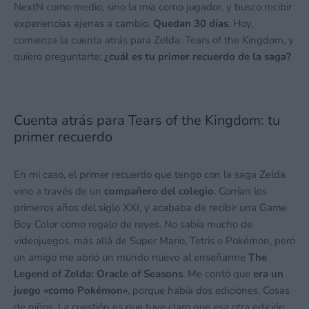
NextN como medio, sino la mía como jugador, y busco recibir
experiencias ajenas a cambio.
Quedan 30 días
. Hoy,
comienza la cuenta atrás para Zelda: Tears of the Kingdom, y
quiero preguntarte:
¿cuál es tu primer recuerdo de la saga?
Cuenta atrás para Tears of the Kingdom: tu
primer recuerdo
En mi caso, el primer recuerdo que tengo con la saga Zelda
vino a través de un
compañero del colegio
. Corrían los
primeros años del siglo XXI, y acababa de recibir una Game
Boy Color como regalo de reyes. No sabía mucho de
videojuegos, más allá de Super Mario, Tetris o Pokémon, pero
un amigo me abrió un mundo nuevo al enseñarme
The
Legend of Zelda: Oracle of Seasons
. Me contó que
era un
juego «como Pokémon»
, porque había dos ediciones. Cosas
de niños. La cuestión es que tuve claro que esa otra edición,