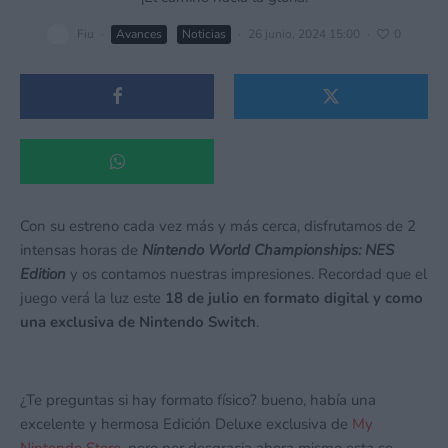
Fiu
·
Avances
Noticias
·
26 junio, 2024 15:00
·
0
Con su estreno cada vez más y más cerca, disfrutamos de 2
intensas horas de
Nintendo World Championships: NES
Edition
y os contamos nuestras impresiones. Recordad que el
juego verá la luz este
18 de julio en formato digital y como
una exclusiva de Nintendo Switch
.
¿Te preguntas si hay formato físico? bueno, había una
excelente y hermosa Edición Deluxe exclusiva de
My
Nintendo Store
, pero por desgracia ahora mismo esta se