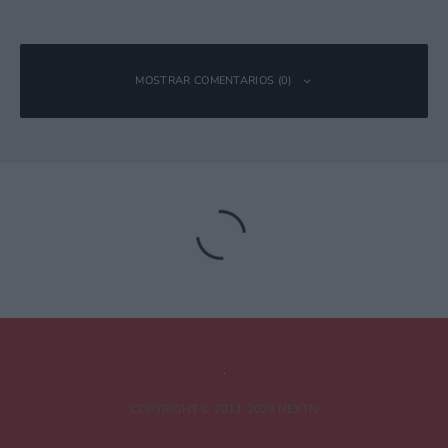
MOSTRAR COMENTARIOS (0)
Deja una respuesta
Tu dirección de correo electrónico no será publicada.
Los campos
obligatorios están marcados con
*
Comentario
*
COPYRIGHT © 2011-2026 NEXTN