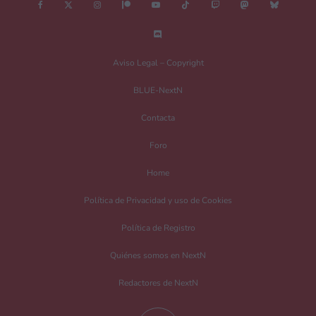
Nombre
*
Aviso Legal – Copyright
BLUE-NextN
Correo electrónico
*
Contacta
Foro
Guarda mi nombre, correo electrónico y web en este navegador para la
Home
próxima vez que comente.
Política de Privacidad y uso de Cookies
Recibir un correo electrónico con los siguientes comentarios a esta entrada.
Política de Registro
Recibir un correo electrónico con cada nueva entrada.
Quiénes somos en NextN
Redactores de NextN