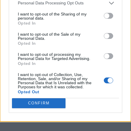
Personal Data Processing Opt Outs
generamos contenido relevante para nuestra audiencia.
Puede obtener más información sobre nuestras prácticas de
I want to opt-out of the Sharing of my
recopilación y uso de datos en nuestra Política de
personal data.
Privacidad.
Opted In
Si desea optar por no divulgar su información personal a
I want to opt-out of the Sale of my
terceros por nuestra parte, utilice la siguiente opción de
Personal Data.
exclusión y confirme su selección. Tenga en cuenta que
Opted In
después de que se procese su solicitud de exclusión, es
posible que continúe viendo anuncios basados en intereses
I want to opt-out of processing my
Personal Data for Targeted Advertising.
basados en la información personal utilizada por nosotros o
Opted In
en información personal divulgada a terceros antes de su
exclusión.
I want to opt-out of Collection, Use,
Puede optar por no participar en la divulgación adicional de
Retention, Sale, and/or Sharing of my
Personal Data that Is Unrelated with the
su información personal por parte de terceros en la Lista de
Purposes for which it was collected.
participantes intermedios de la IAB.
Opted Out
CONFIRM