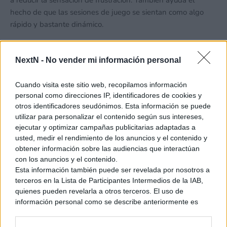
a reducir la sensación de frustración. También ayuda el
hecho de que las sesiones de juego se sientan como algo
rápido y bastante dinámico.
NextN -
No vender mi información personal
Hacerse con la victoria no tiene misterio, cada desafío
completado nos dará puntos en función a la posición en la
Cuando visita este sitio web, recopilamos información
que los completemos, alzándose con la victoria quien
personal como direcciones IP, identificadores de cookies y
obtenga la mayor cantidad de puntos posibles. Si sentimos
otros identificadores seudónimos. Esta información se puede
que algo se nos está haciendo muy cuesta arriba podemos
utilizar para personalizar el contenido según sus intereses,
simplemente rendirnos, aunque esto no nos dará puntos
ejecutar y optimizar campañas publicitarias adaptadas a
(recuerdo un nivel Ice Climbers especialmente complicado
usted, medir el rendimiento de los anuncios y el contenido y
para mi). Yo soy más de disfrutar en solitario, pero he de
obtener información sobre las audiencias que interactúan
con los anuncios y el contenido.
admitir que me lo he pasado bastante bien compitiendo
Esta información también puede ser revelada por nosotros a
contra otros.
terceros en la Lista de Participantes Intermedios de la IAB,
quienes pueden revelarla a otros terceros. El uso de
información personal como se describe anteriormente es
una parte integral de cómo operamos nuestro sitio web,
obtenemos ingresos para apoyar a nuestro personal y