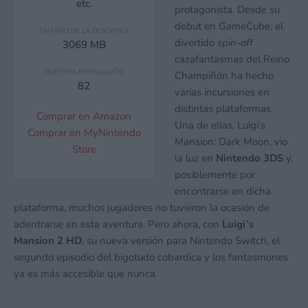
etc.
protagonista. Desde su
debut en GameCube, el
TAMAÑO DE LA DESCARGA
divertido
spin-off
3069 MB
cazafantasmas del Reino
NUESTRA PUNTUACIÓN
Champiñón ha hecho
82
varias incursiones en
distintas plataformas.
Comprar en Amazon
Una de ellas, Luigi’s
Comprar en MyNintendo
Mansion: Dark Moon, vio
Store
la luz en
Nintendo 3DS
y,
posiblemente por
encontrarse en dicha
plataforma, muchos jugadores no tuvieron la ocasión de
adentrarse en esta aventura. Pero ahora, con
Luigi’s
Mansion 2 HD
, su nueva versión para Nintendo Switch, el
segundo episodio del bigotudo cobardica y los fantasmones
ya es más accesible que nunca.