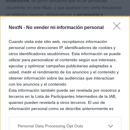
Ectochucho
, un perro fantasma que es un personaje
recurrente en este título, y que aparece con cierta frecuencia
en distintos lugares, obligándonos a
perseguirle y
capturarle
para cumplir nuestro objetivo en algunos niveles.
NextN -
No vender mi información personal
El Desoscurizador descubre las huellas del perrete y delata
el rastro que deja al atravesar
paredes o techos
para ir de
Cuando visita este sitio web, recopilamos información
una habitación a otra. Los niveles protagonizados por el
personal como direcciones IP, identificadores de cookies y
Ectochucho son bastante dinámicos y nos mantienen
otros identificadores seudónimos. Esta información se puede
entretenidos yendo aquí y allá con el fin de capturarlo.
utilizar para personalizar el contenido según sus intereses,
Aunque el resto de niveles, con puzles y acertijos muy
ejecutar y optimizar campañas publicitarias adaptadas a
variados y originales, no tienen
nada que envidiarle
.
usted, medir el rendimiento de los anuncios y el contenido y
obtener información sobre las audiencias que interactúan
con los anuncios y el contenido.
Esta información también puede ser revelada por nosotros a
terceros en la Lista de Participantes Intermedios de la IAB,
quienes pueden revelarla a otros terceros. El uso de
información personal como se describe anteriormente es
una parte integral de cómo operamos nuestro sitio web,
obtenemos ingresos para apoyar a nuestro personal y
Personal Data Processing Opt Outs
generamos contenido relevante para nuestra audiencia.