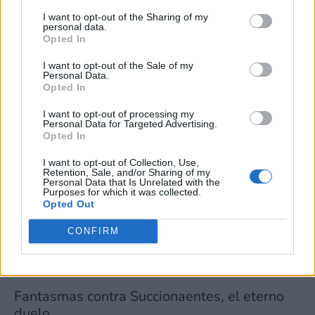
Puede obtener más información sobre nuestras prácticas de
I want to opt-out of the Sharing of my
recopilación y uso de datos en nuestra Política de
personal data.
Privacidad.
Opted In
Si desea optar por no divulgar su información personal a
I want to opt-out of the Sale of my
terceros por nuestra parte, utilice la siguiente opción de
Personal Data.
exclusión y confirme su selección. Tenga en cuenta que
Opted In
después de que se procese su solicitud de exclusión, es
posible que continúe viendo anuncios basados en intereses
I want to opt-out of processing my
Personal Data for Targeted Advertising.
basados en la información personal utilizada por nosotros o
Opted In
en información personal divulgada a terceros antes de su
exclusión.
I want to opt-out of Collection, Use,
Puede optar por no participar en la divulgación adicional de
Retention, Sale, and/or Sharing of my
Personal Data that Is Unrelated with the
su información personal por parte de terceros en la Lista de
Purposes for which it was collected.
participantes intermedios de la IAB.
Opted Out
CONFIRM
Fantasmas contra Succionaentes, el eterno
duelo