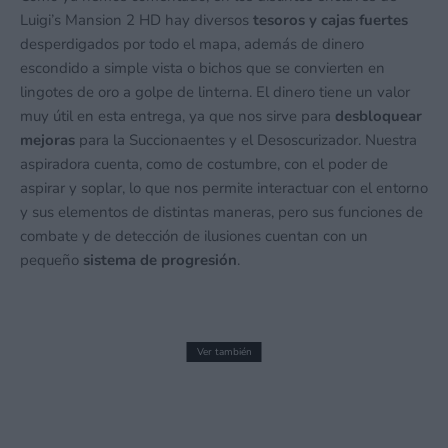
Luigi’s Mansion 2 HD hay diversos
tesoros y cajas fuertes
desperdigados por todo el mapa, además de dinero
escondido a simple vista o bichos que se convierten en
lingotes de oro a golpe de linterna. El dinero tiene un valor
muy útil en esta entrega, ya que nos sirve para
desbloquear
mejoras
para la Succionaentes y el Desoscurizador. Nuestra
aspiradora cuenta, como de costumbre, con el poder de
aspirar y soplar, lo que nos permite interactuar con el entorno
y sus elementos de distintas maneras, pero sus funciones de
combate y de detección de ilusiones cuentan con un
pequeño
sistema de progresión
.
Ver también
70
Análisis Bubsy 4D (Nintendo Switch)
%
Nadie esperaba que Bubsy regresase en
plena forma
3 junio, 2026 10:00