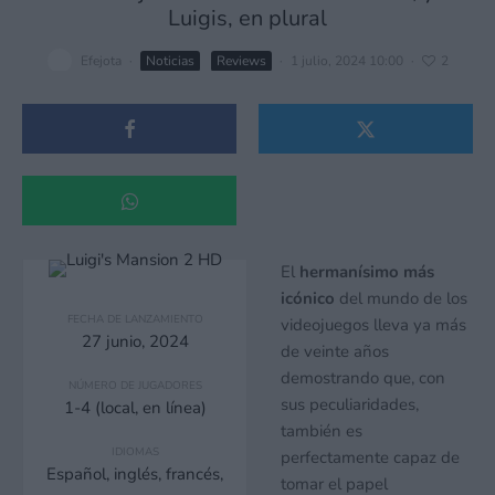
Luigis, en plural
Efejota
·
Noticias
Reviews
·
1 julio, 2024 10:00
·
2
El
hermanísimo más
icónico
del mundo de los
FECHA DE LANZAMIENTO
videojuegos lleva ya más
27 junio, 2024
de veinte años
demostrando que, con
NÚMERO DE JUGADORES
sus peculiaridades,
1-4 (local, en línea)
también es
IDIOMAS
perfectamente capaz de
Español, inglés, francés,
tomar el papel