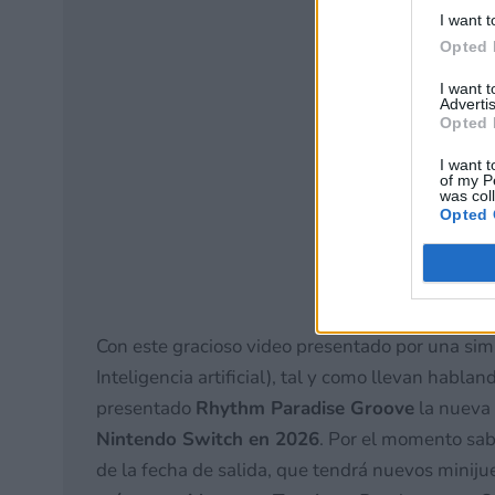
I want t
Opted 
I want 
Advertis
Opted 
I want t
of my P
was col
Opted 
Con este gracioso video presentado por una si
Inteligencia artificial), tal y como llevan habla
presentado
Rhythm Paradise Groove
la nueva
Nintendo Switch en 2026
. Por el momento sab
de la fecha de salida, que tendrá nuevos miniju