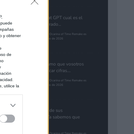
P,
Preguntale a chat GPT cual es el
e puede
guego mas esparado...
campañas
The Legend of Zelda: Ocarina of Time Remake es
do y obtener
el juego más esperado de 2026
Pinales
e
 uso de
mo
Yo pienso lo mismo que vosotros
y
de GTA. Cuantificar cifras....
mación
vacidad.
The Legend of Zelda: Ocarina of Time Remake es
el juego más esperado de 2026
 utilice la
ués de que
Gutur 89
sados en
ión personal
Nota aclaratoria de sus
responsables: "Ya sabemos que
al por parte
GTA 6...
The Legend of Zelda: Ocarina of Time Remake es