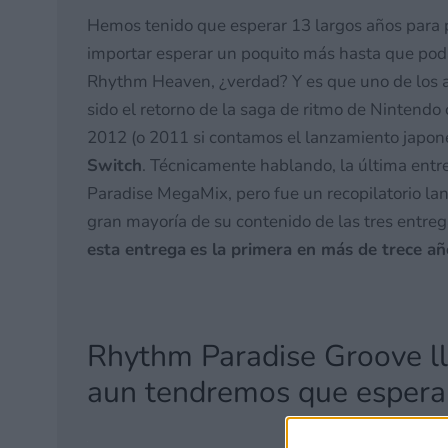
Hemos tenido que esperar 13 largos años para po
importar esperar un poquito más hasta que pod
Rhythm Heaven, ¿verdad? Y es que uno de los
sido el retorno de la saga de ritmo de Ninten
2012 (o 2011 si contamos el lanzamiento japon
Switch
. Técnicamente hablando, la última entr
Paradise MegaMix, pero fue un recopilatorio l
gran mayoría de su contenido de las tres entreg
esta entrega
es la primera en más de trece añ
Rhythm Paradise Groove ll
aun tendremos que espera