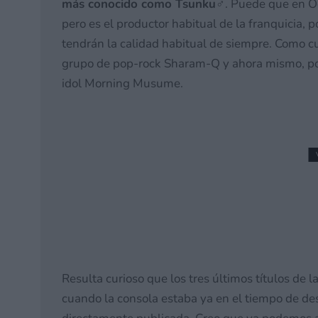
más conocido como Tsunku
♂. Puede que en Oc
pero es el productor habitual de la franquicia,
tendrán la calidad habitual de siempre. Como cu
grupo de pop-rock Sharam-Q y ahora mismo, por
idol Morning Musume.
Attack on Titan 3 estren
2 julio, 2026 20:53
Resulta curioso que los tres últimos títulos de 
cuando la consola estaba ya en el tiempo de de