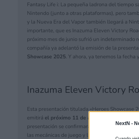
Fantasy Life i: La pequeña ladrona del tiempo sa
Nintendo (junto a otras plataformas), pero tam
y la Nueva Era del Vapor también llegará a Nin
importante, que es Inazuma Eleven Victory Road.
próximo mes de junio sufrió un indeterminado ret
compañía ya adelantó la emisión de la present
Showcase 2025
. Y ahora, ya tenemos la fecha 
Inazuma Eleven Victory R
Esta presentación titulada «Heroes Showcase 2
emitirá
el próximo 11 de abril a las 14:00 hor
NextN -
N
presentación se confirmará
la fecha de lanzamie
las mecánicas de juego y la revelación del «co
Cuando visi