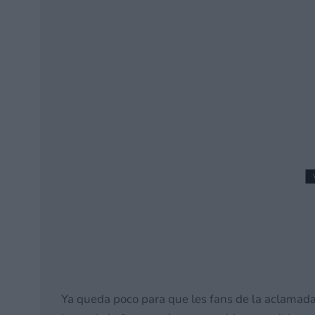
Nintendo despeja de fo
Engine 6 será compatib
28 mayo, 2026 0:22
Ya queda poco para que les fans de la aclamada 