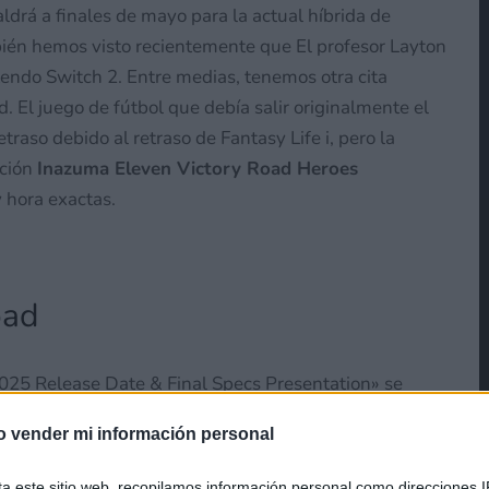
ldrá a finales de mayo para la actual híbrida de
bién hemos visto recientemente que El profesor Layton
tendo Switch 2. Entre medias, tenemos otra cita
 El juego de fútbol que debía salir originalmente el
raso debido al retraso de Fantasy Life i, pero la
ación
Inazuma Eleven Victory Road Heroes
y hora exactas.
oad
025 Release Date & Final Specs Presentation» se
ario español (5:00 PT, 8:00 ET y 21:00 JST)
. En dicha
o vender mi información personal
nto oficial del título
, además de profundizar más en
ntenido final» del juego, aunque de momento se
ta este sitio web, recopilamos información personal como direcciones I