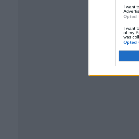
I want 
Advertis
Opted 
I want t
of my P
was col
Opted 