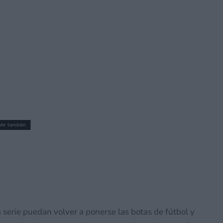
Ver también
rma muy sutil toda duda sobre si Unreal
le con Nintendo Switch 2
serie puedan volver a ponerse las botas de fútbol y