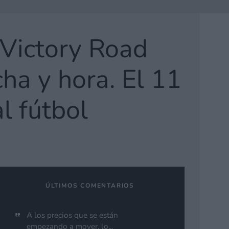
 Victory Road
ha y hora. El 11
al fútbol
ÚLTIMOS COMENTARIOS
A los precios que se están
empezando a mover, lo...