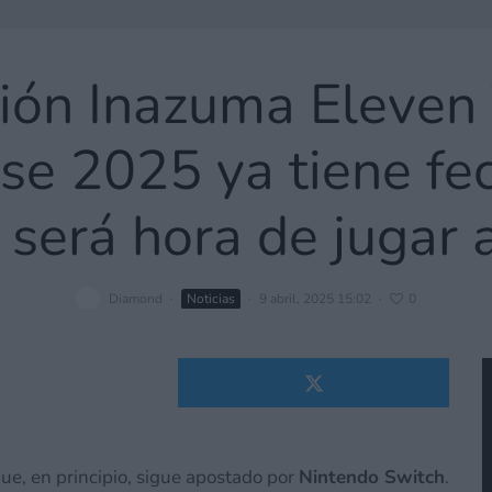
ión Inazuma Eleven
 2025 ya tiene fec
 será hora de jugar 
Diamond
·
Noticias
·
9 abril, 2025 15:02
·
0
que, en principio, sigue apostado por
Nintendo Switch
.