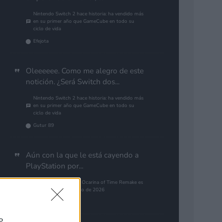
Nintendo Switch 2 hace historia: ha vendido más
en su primer año que GameCube en todo su
ciclo de vida
Efejota
Oleeeeee. Como me alegro de este
notición. ¿Será Switch dos...
Nintendo Switch 2 hace historia: ha vendido más
en su primer año que GameCube en todo su
ciclo de vida
Gutur 89
Aún con la que le está cayendo a
PlayStation por...
The Legend of Zelda: Ocarina of Time Remake es
el juego más esperado de 2026
alias79
P,