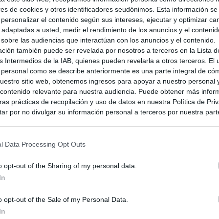
so. Al mismo tiempo, se ha confirmado que la demo
ores de cookies y otros identificadores seudónimos. Esta información s
de hace unos meses dejará de estar disponible a partir
a personalizar el contenido según sus intereses, ejecutar y optimizar 
s adaptadas a usted, medir el rendimiento de los anuncios y el conteni
ble en Nintendo Switch desde mucho tiempo atrás).
 sobre las audiencias que interactúan con los anuncios y el contenido.
ación también puede ser revelada por nosotros a terceros en la Lista d
s Intermedios de la IAB, quienes pueden revelarla a otros terceros. El
 personal como se describe anteriormente es una parte integral de có
estro sitio web, obtenemos ingresos para apoyar a nuestro personal 
ontenido relevante para nuestra audiencia. Puede obtener más infor
as prácticas de recopilación y uso de datos en nuestra Política de Pri
ar por no divulgar su información personal a terceros por nuestra parte,
pción de exclusión y confirme su selección. Tenga en cuenta que desp
su solicitud de exclusión, es posible que continúe viendo anuncios ba
asados en la información personal utilizada por nosotros o en informac
l Data Processing Opt Outs
 terceros antes de su exclusión.
por no participar en la divulgación adicional de su información person
o opt-out of the Sharing of my personal data.
en la Lista de participantes intermedios de la IAB.
In
o opt-out of the Sale of my Personal Data.
In