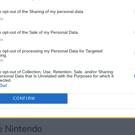
 terceros antes de su exclusión.
por no participar en la divulgación adicional de su información person
o opt-out of the Sharing of my personal data.
en la Lista de participantes intermedios de la IAB.
In
o opt-out of the Sale of my Personal Data.
In
to opt-out of processing my Personal Data for Targeted
ing.
In
o opt-out of Collection, Use, Retention, Sale, and/or Sharing
ersonal Data that Is Unrelated with the Purposes for which it
lected.
Out
CONFIRM
e Nintendo