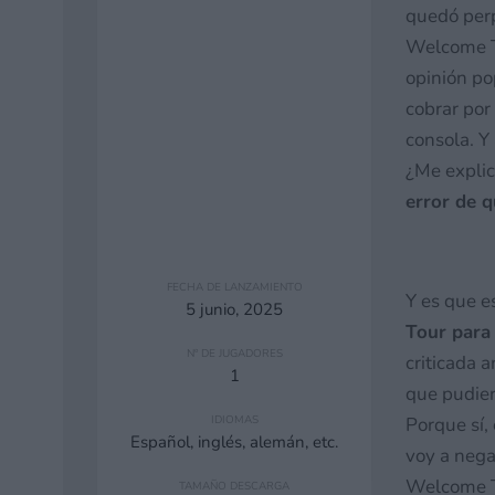
quedó perp
Welcome To
opinión po
cobrar por
consola. Y
¿Me explico
error de q
FECHA DE LANZAMIENTO
Y es que e
5 junio, 2025
Tour para
Nº DE JUGADORES
criticada 
1
que pudier
IDIOMAS
Porque sí,
Español, inglés, alemán, etc.
voy a nega
Welcome 
TAMAÑO DESCARGA