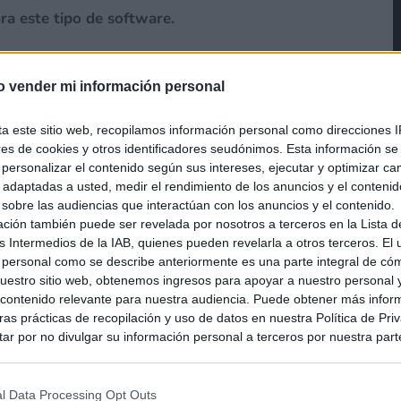
ra este tipo de software.
o vender mi información personal
ta este sitio web, recopilamos información personal como direcciones I
ores de cookies y otros identificadores seudónimos. Esta información s
a personalizar el contenido según sus intereses, ejecutar y optimizar 
s adaptadas a usted, medir el rendimiento de los anuncios y el conteni
 sobre las audiencias que interactúan con los anuncios y el contenido.
ación también puede ser revelada por nosotros a terceros en la Lista d
s Intermedios de la IAB, quienes pueden revelarla a otros terceros. El
 personal como se describe anteriormente es una parte integral de có
estro sitio web, obtenemos ingresos para apoyar a nuestro personal 
ontenido relevante para nuestra audiencia. Puede obtener más infor
as prácticas de recopilación y uso de datos en nuestra Política de Pri
ar por no divulgar su información personal a terceros por nuestra parte,
pción de exclusión y confirme su selección. Tenga en cuenta que desp
su solicitud de exclusión, es posible que continúe viendo anuncios ba
asados en la información personal utilizada por nosotros o en informac
l Data Processing Opt Outs