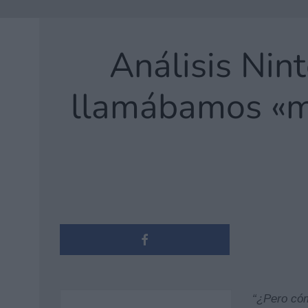
Análisis Nin
llamábamos «m
“¿Pero cóm