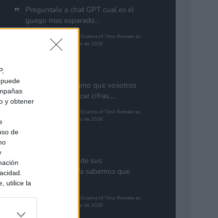
Preguntale a chat GPT cual es el
guego mas esparado...
The Legend of Zelda: Ocarina of Time Remake es
el juego más esperado de 2026
Pinales
P,
e puede
Yo pienso lo mismo que vosotros
campañas
de GTA. Cuantificar cifras....
do y obtener
The Legend of Zelda: Ocarina of Time Remake es
el juego más esperado de 2026
e
 uso de
Gutur 89
mo
y
Nota aclaratoria de sus
mación
responsables: "Ya sabemos que
vacidad.
GTA 6...
 utilice la
ués de que
The Legend of Zelda: Ocarina of Time Remake es
sados en
el juego más esperado de 2026
ión personal
Synbioso