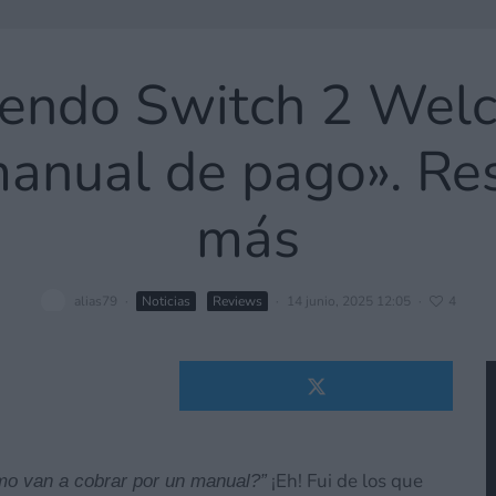
tendo Switch 2 Wel
anual de pago». Res
más
alias79
·
Noticias
Reviews
·
14 junio, 2025 12:05
·
4
¡Eh! Fui de los que
o van a cobrar por un manual?”