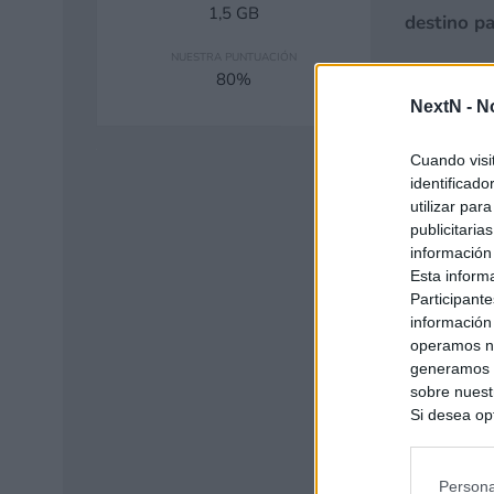
1,5 GB
destino pa
NUESTRA PUNTUACIÓN
80
NextN -
N
Cuando visi
identificad
utilizar par
publicitaria
información
Esta inform
Participante
información
operamos nu
generamos c
sobre nuestr
Si desea opt
siguiente o
se procese 
intereses b
Persona