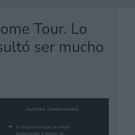
come Tour. Lo
ultó ser mucho
ÚLTIMOS COMENTARIOS
A los precios que se están
empezando a mover, lo...