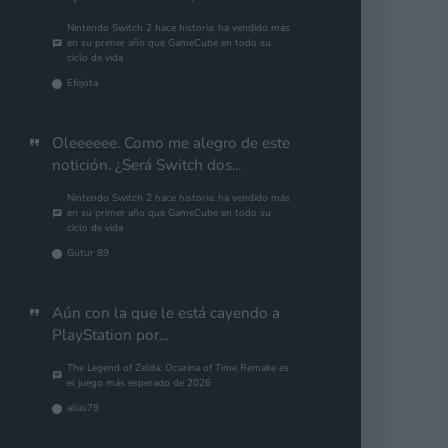
Nintendo Switch 2 hace historia: ha vendido más
en su primer año que GameCube en todo su
ciclo de vida
Efejota
Oleeeeee. Como me alegro de este
notición. ¿Será Switch dos...
Nintendo Switch 2 hace historia: ha vendido más
en su primer año que GameCube en todo su
ciclo de vida
Gutur 89
Aún con la que le está cayendo a
PlayStation por...
The Legend of Zelda: Ocarina of Time Remake es
el juego más esperado de 2026
alias79