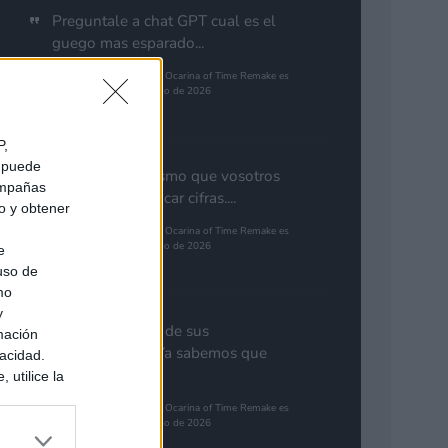
Preguntale a chat GPT cual es el
guego mas esparado...
The Legend of Zelda: Ocarina of Time Remake es
el juego más esperado de 2026
Pinales
P,
e puede
Yo pienso lo mismo que vosotros
campañas
de GTA. Cuantificar cifras....
do y obtener
The Legend of Zelda: Ocarina of Time Remake es
el juego más esperado de 2026
e
 uso de
Gutur 89
mo
y
Nota aclaratoria de sus
mación
responsables: "Ya sabemos que
vacidad.
GTA 6...
 utilice la
ués de que
The Legend of Zelda: Ocarina of Time Remake es
sados en
el juego más esperado de 2026
ión personal