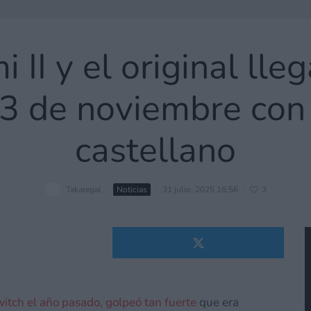
 II y el original lle
13 de noviembre con 
castellano
Takaregal
·
Noticias
·
31 julio, 2025 16:56
·
3
itch el año pasado, golpeó tan fuerte
que era