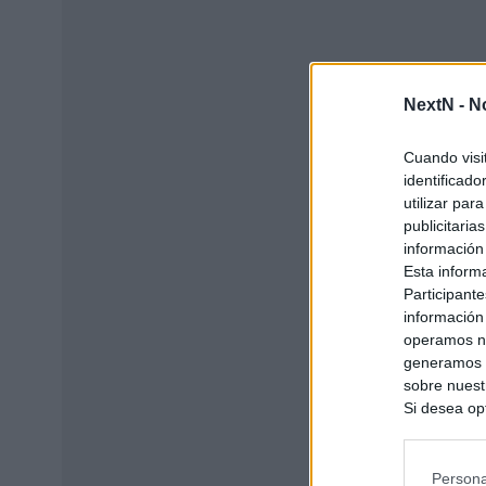
NextN -
N
Cuando visi
identificad
utilizar par
publicitaria
información
Esta inform
Participante
información
operamos nu
generamos c
sobre nuestr
Si desea opt
siguiente o
se procese 
intereses b
Persona