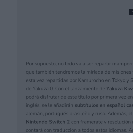
[GUÍA] Todos los amiib
24 julio, 2026 19:47
Por supuesto, no todo va a ser repartir mampor
que también tendremos la miríada de misiones y
esta vez repartidas por Kamurocho en Tokyo y 
de Yakuza 0. Con el lanzamiento de
Yakuza Kiw
podrá disfrutar de este título por primera vez e
inglés, se le añadirán
subtítulos en español ca
alemán, portugués brasileño y ruso. Además, 
Nintendo Switch 2
con framerate y resolución
contará con traducción a todos estos idiomas.