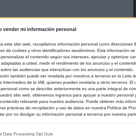
o vender mi información personal
ta este sitio web, recopilamos información personal como direcciones I
ores de cookies y otros identificadores seudónimos. Esta información s
a personalizar el contenido según sus intereses, ejecutar y optimizar 
s adaptadas a usted, medir el rendimiento de los anuncios y el conteni
 sobre las audiencias que interactúan con los anuncios y el contenido.
ación también puede ser revelada por nosotros a terceros en la Lista d
s Intermedios de la IAB, quienes pueden revelarla a otros terceros. El
 personal como se describe anteriormente es una parte integral de có
estro sitio web, obtenemos ingresos para apoyar a nuestro personal 
ontenido relevante para nuestra audiencia. Puede obtener más infor
as prácticas de recopilación y uso de datos en nuestra Política de Pri
ar por no divulgar su información personal a terceros por nuestra parte,
pción de exclusión y confirme su selección. Tenga en cuenta que desp
su solicitud de exclusión, es posible que continúe viendo anuncios ba
asados en la información personal utilizada por nosotros o en informac
l Data Processing Opt Outs