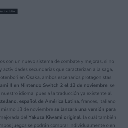
Ver también
o de Splatoon Raiders y qué desbloquean
ros con un nuevo sistema de combate y mejoras, si no
 actividades secundarias que caracterizan a la saga,
Sotenbori en Osaka, ambos escenarios protagonistas
ami II en Nintendo Switch 2 el 13 de noviembre
, se
n nuestro idioma, pues a la traducción ya existente al
stellano, español de América Latina
, francés, italiano,
el mismo 13 de noviembre
se lanzará una versión para
 mejorada del
Yakuza Kiwami original
, la cuál también
 Ambos juegos se podrán comprar individualmente o en