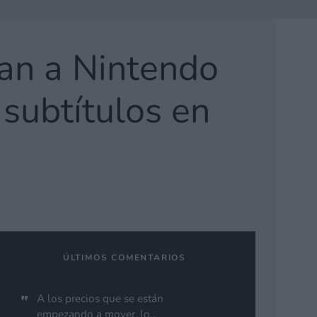
gan a Nintendo
subtítulos en
ÚLTIMOS COMENTARIOS
A los precios que se están
empezando a mover, lo...