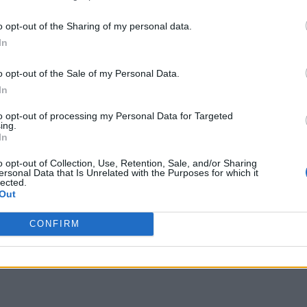
 terceros antes de su exclusión.
por no participar en la divulgación adicional de su información person
o opt-out of the Sharing of my personal data.
en la Lista de participantes intermedios de la IAB.
In
o opt-out of the Sale of my Personal Data.
In
to opt-out of processing my Personal Data for Targeted
ing.
In
o opt-out of Collection, Use, Retention, Sale, and/or Sharing
ersonal Data that Is Unrelated with the Purposes for which it
lected.
 del segundo juego de la franquicia en 2017,
Out
ctuales. Como es habitual en la saga, Kiryu se ve
CONFIRM
esta vez con la Alianza Omi de Kansai, que le impiden
liderada por Ryuji Goda, el hijo adoptivo del líder de