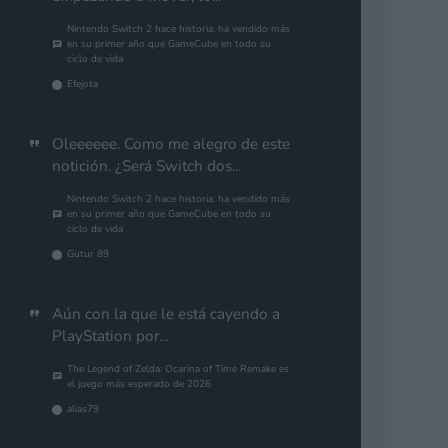
Nintendo Switch 2 hace historia: ha vendido más
en su primer año que GameCube en todo su
ciclo de vida
Efejota
Oleeeeee. Como me alegro de este
notición. ¿Será Switch dos...
Nintendo Switch 2 hace historia: ha vendido más
en su primer año que GameCube en todo su
ciclo de vida
Gutur 89
Aún con la que le está cayendo a
PlayStation por...
The Legend of Zelda: Ocarina of Time Remake es
el juego más esperado de 2026
alias79