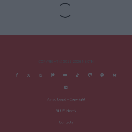
Tu dirección de correo electrónico no será publicada.
Los campos
obligatorios están marcados con
*
Comentario
*
COPYRIGHT © 2011-2026 NEXTN
Nombre
*
Aviso Legal – Copyright
BLUE-NextN
Correo electrónico
*
Contacta