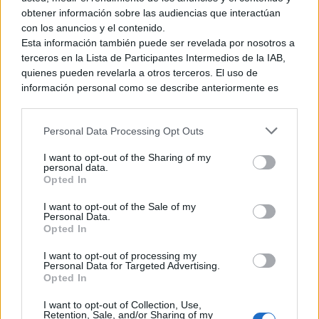
de la serie Fire Emblem, los combates por turnos en tableros
obtener información sobre las audiencias que interactúan
diversos tomarán el timón. Según nos han comentado en
con los anuncios y el contenido.
una nota de prensa,
se entrelazarán varias líneas
Esta información también puede ser revelada por nosotros a
argumentales
, pero no han mencionado si dividirán la cosa
terceros en la Lista de Participantes Intermedios de la IAB,
quienes pueden revelarla a otros terceros. El uso de
por rutas o si iremos saltando entre diferentes perspectivas
información personal como se describe anteriormente es
de un conflicto.
una parte integral de cómo operamos nuestro sitio web,
obtenemos ingresos para apoyar a nuestro personal y
Personal Data Processing Opt Outs
generamos contenido relevante para nuestra audiencia.
Puede obtener más información sobre nuestras prácticas de
I want to opt-out of the Sharing of my
Ver también
recopilación y uso de datos en nuestra Política de
personal data.
Privacidad.
Opted In
CD Projekt Red da detalles de Hadar, su
Si desea optar por no divulgar su información personal a
nueva franquicia
I want to opt-out of the Sale of my
terceros por nuestra parte, utilice la siguiente opción de
Personal Data.
4 junio, 2026 22:39
exclusión y confirme su selección. Tenga en cuenta que
Opted In
después de que se procese su solicitud de exclusión, es
posible que continúe viendo anuncios basados en intereses
I want to opt-out of processing my
Personal Data for Targeted Advertising.
basados en la información personal utilizada por nosotros o
Opted In
En el tráiler se ha podido ver un pequeño anticipo de la
en información personal divulgada a terceros antes de su
historia y lo que más nos llamó la atención fue lo que
exclusión.
I want to opt-out of Collection, Use,
Puede optar por no participar en la divulgación adicional de
apareció al final. Al parecer, una versión adulta de
Sothis, un
Retention, Sale, and/or Sharing of my