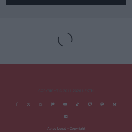
Deja una respuesta
Tu dirección de correo electrónico no será publicada.
Los campos
obligatorios están marcados con
*
Comentario
*
COPYRIGHT © 2011-2026 NEXTN
Nombre
*
Aviso Legal – Copyright