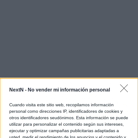
NextN -
No vender mi información personal
Cuando visita este sitio web, recopilamos información
personal como direcciones IP, identificadores de cookies y
otros identificadores seudónimos. Esta información se puede
En esta propuesta seremos partícipes de los
Juegos
utilizar para personalizar el contenido según sus intereses,
Heroicos
, un acontecimiento que por lo visto ocurre dentro
ejecutar y optimizar campañas publicitarias adaptadas a
de un coliseo y como es de esperarse de una nueva entrega
usted, medir el rendimiento de los anuncios y el contenido y