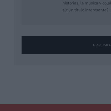
historias, la música y co
algún título interesante?
MOSTRAR C
Deja una respuesta
Tu dirección de correo electrónico no será publicada.
Los campos o
Comentario
*