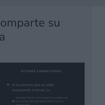
omparte su
a
ÚLTIMOS COMENTARIOS
A los precios que se están
empezando a mover, lo...
Nintendo Switch 2 hace historia: ha vendido más
en su primer año que GameCube en todo su
ciclo de vida