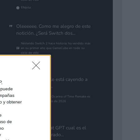
Efejota
Oleeeeee. Como me alegro de este
notición. ¿Será Switch dos...
Nintendo Switch 2 hace historia: ha vendido más
en su primer año que GameCube en todo su
ciclo de vida
Gutur 89
Aún con la que le está cayendo a
P,
PlayStation por...
e puede
campañas
The Legend of Zelda: Ocarina of Time Remake es
el juego más esperado de 2026
do y obtener
alias79
e
 uso de
Preguntale a chat GPT cual es el
mo
guego mas esparado...
y