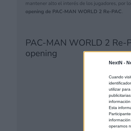
mantener alto el interés de los jugadores, por l
opening de PAC-MAN WORLD 2 Re-PAC
.
PAC-MAN WORLD 2 Re-PA
opening
NextN -
N
Cuando visi
identificad
utilizar par
publicitaria
información
Esta inform
Participante
información
operamos nu