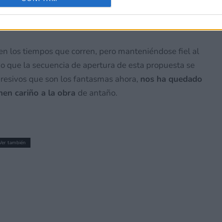
en los tiempos que corren, pero manteniéndose fiel al
ho que la secuencia de apertura de esta propuesta se
presivos que son los fantasmas ahora,
nos ha quedado
enen cariño a la obra
de antaño.
Ver también
roy All Monsters Melee Remastered ha
ato físico íntegro