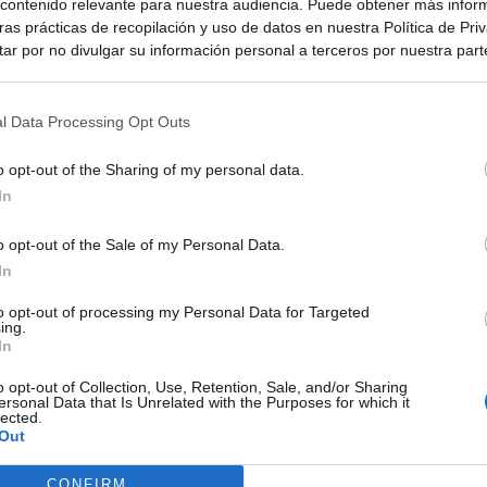
ontenido relevante para nuestra audiencia. Puede obtener más infor
as prácticas de recopilación y uso de datos en nuestra Política de Pri
ar por no divulgar su información personal a terceros por nuestra parte,
pción de exclusión y confirme su selección. Tenga en cuenta que desp
su solicitud de exclusión, es posible que continúe viendo anuncios ba
asados en la información personal utilizada por nosotros o en informac
l Data Processing Opt Outs
 terceros antes de su exclusión.
por no participar en la divulgación adicional de su información person
o opt-out of the Sharing of my personal data.
en la Lista de participantes intermedios de la IAB.
In
o opt-out of the Sale of my Personal Data.
In
to opt-out of processing my Personal Data for Targeted
ing.
In
o opt-out of Collection, Use, Retention, Sale, and/or Sharing
ersonal Data that Is Unrelated with the Purposes for which it
lected.
Out
CONFIRM