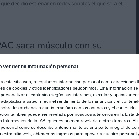
o que decidió estrenar en redes sociales el que será
el
C saca músculo con su
o vender mi información personal
ta este sitio web, recopilamos información personal como direcciones I
ores de cookies y otros identificadores seudónimos. Esta información s
a personalizar el contenido según sus intereses, ejecutar y optimizar 
s adaptadas a usted, medir el rendimiento de los anuncios y el conteni
 sobre las audiencias que interactúan con los anuncios y el contenido.
ación también puede ser revelada por nosotros a terceros en la Lista d
s Intermedios de la IAB, quienes pueden revelarla a otros terceros. El
 personal como se describe anteriormente es una parte integral de có
estro sitio web, obtenemos ingresos para apoyar a nuestro personal 