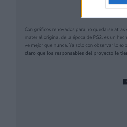
Con gráficos renovados para no quedarse atrás 
material original de la época de PS2, es un hec
ve mejor que nunca. Ya solo con observar lo ex
claro que los responsables del proyecto le ti
SGF26 – Godzilla: Dest
sido anunciado con form
7 junio, 2026 10:34