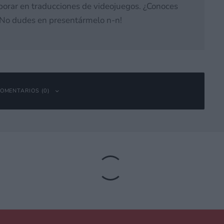
laborar en traducciones de videojuegos. ¿Conoces
 ¡No dudes en presentármelo n-n!
OMENTARIOS (0)
bligatorios están marcados con
*